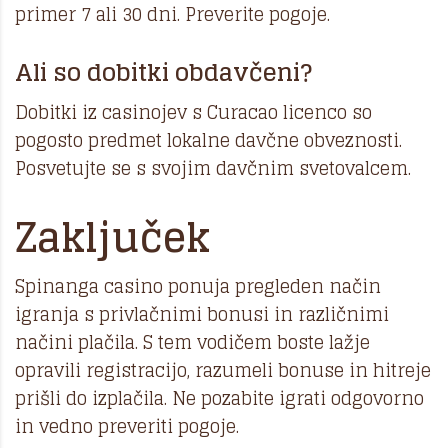
primer 7 ali 30 dni. Preverite pogoje.
Ali so dobitki obdavčeni?
Dobitki iz casinojev s Curacao licenco so
pogosto predmet lokalne davčne obveznosti.
Posvetujte se s svojim davčnim svetovalcem.
Zaključek
Spinanga casino ponuja pregleden način
igranja s privlačnimi bonusi in različnimi
načini plačila. S tem vodičem boste lažje
opravili registracijo, razumeli bonuse in hitreje
prišli do izplačila. Ne pozabite igrati odgovorno
in vedno preveriti pogoje.