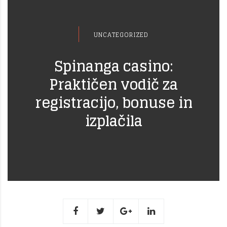
UNCATEGORIZED
Spinanga casino:
Praktičen vodič za
registracijo, bonuse in
izplačila