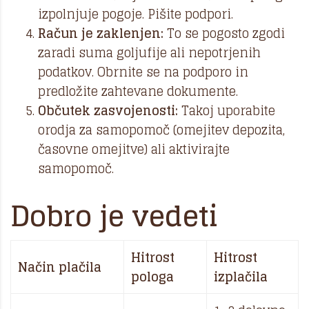
izpolnjuje pogoje. Pišite podpori.
Račun je zaklenjen:
To se pogosto zgodi
zaradi suma goljufije ali nepotrjenih
podatkov. Obrnite se na podporo in
predložite zahtevane dokumente.
Občutek zasvojenosti:
Takoj uporabite
orodja za samopomoč (omejitev depozita,
časovne omejitve) ali aktivirajte
samopomoč.
Dobro je vedeti
Hitrost
Hitrost
Način plačila
pologa
izplačila