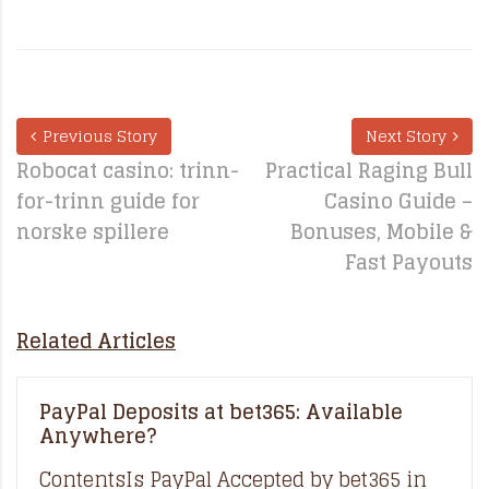
Previous Story
Next Story
Robocat casino: trinn-
Practical Raging Bull
for-trinn guide for
Casino Guide –
norske spillere
Bonuses, Mobile &
Fast Payouts
Related Articles
PayPal Deposits at bet365: Available
Anywhere?
ContentsIs PayPal Accepted by bet365 in