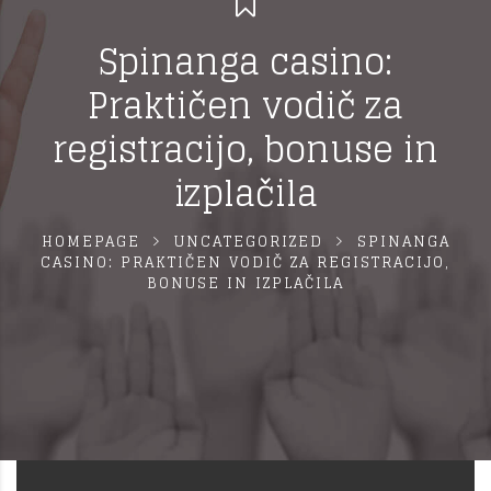
Spinanga casino:
Praktičen vodič za
registracijo, bonuse in
izplačila
HOMEPAGE
UNCATEGORIZED
SPINANGA
CASINO: PRAKTIČEN VODIČ ZA REGISTRACIJO,
BONUSE IN IZPLAČILA