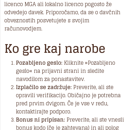
licenco MGA ali lokalno licenco pogosto že
odvedejo davek. Priporočamo, da se o davčnih
obveznostih posvetujete s svojim
računovodjem.
Ko gre kaj narobe
Pozabljeno geslo:
Kliknite »Pozabljeno
geslo« na prijavni strani in sledite
navodilom za ponastavitev.
Izplačilo se zadržuje:
Preverite, ali ste
opravili verifikacijo. Običajno je potrebna
pred prvim dvigom. Če je vse v redu,
kontaktirajte podporo.
Bonus ni pripisan:
Preverite, ali ste vnesli
bonus kodo (če je zahtevana) in ali polog