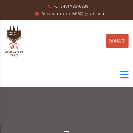
+1 (248) 730-0399
Aicacommunity08@gmail.com
DONATE