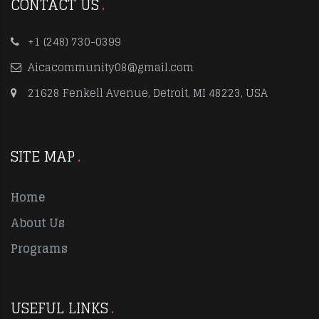
CONTACT US
+1 (248) 730-0399
Aicacommunity08@gmail.com
21628 Fenkell Avenue, Detroit, MI 48223, USA
SITE MAP
Home
About Us
Programs
USEFUL LINKS