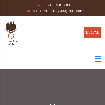
+1 (248) 730-0399
Aicacommunity08@gmail.com
DONATE