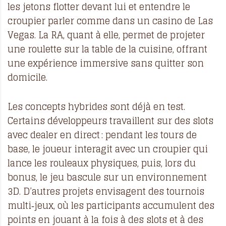
les jetons flotter devant lui et entendre le
croupier parler comme dans un casino de Las
Vegas. La RA, quant à elle, permet de projeter
une roulette sur la table de la cuisine, offrant
une expérience immersive sans quitter son
domicile.
Les concepts hybrides sont déjà en test.
Certains développeurs travaillent sur des slots
avec dealer en direct : pendant les tours de
base, le joueur interagit avec un croupier qui
lance les rouleaux physiques, puis, lors du
bonus, le jeu bascule sur un environnement
3D. D’autres projets envisagent des tournois
multi‑jeux, où les participants accumulent des
points en jouant à la fois à des slots et à des