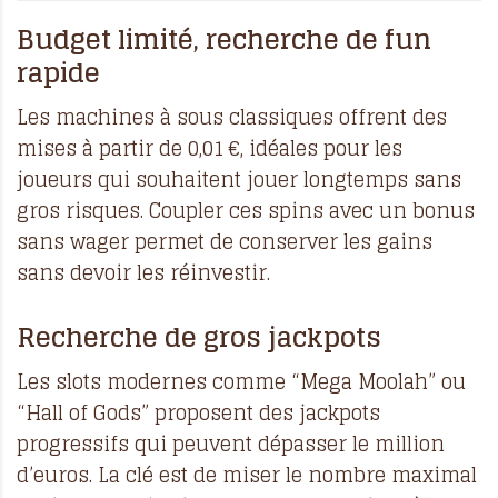
Budget limité, recherche de fun
rapide
Les machines à sous classiques offrent des
mises à partir de 0,01 €, idéales pour les
joueurs qui souhaitent jouer longtemps sans
gros risques. Coupler ces spins avec un bonus
sans wager permet de conserver les gains
sans devoir les réinvestir.
Recherche de gros jackpots
Les slots modernes comme “Mega Moolah” ou
“Hall of Gods” proposent des jackpots
progressifs qui peuvent dépasser le million
d’euros. La clé est de miser le nombre maximal