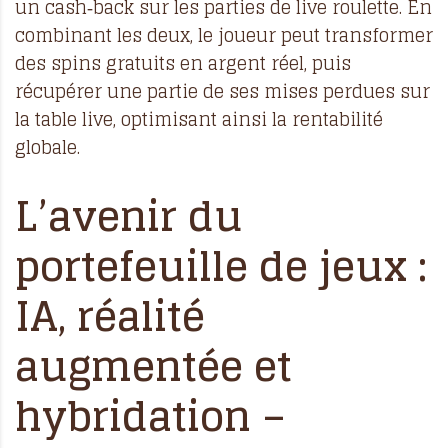
un cash‑back sur les parties de live roulette. En
combinant les deux, le joueur peut transformer
des spins gratuits en argent réel, puis
récupérer une partie de ses mises perdues sur
la table live, optimisant ainsi la rentabilité
globale.
L’avenir du
portefeuille de jeux :
IA, réalité
augmentée et
hybridation –