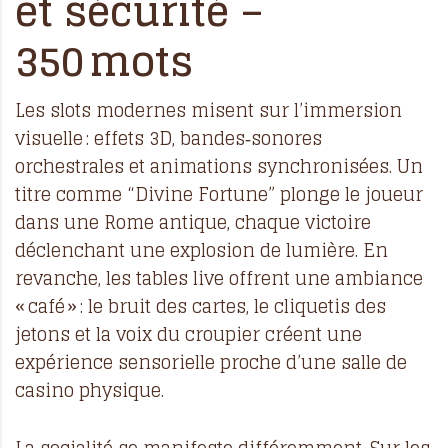
et sécurité –
350 mots
Les slots modernes misent sur l’immersion
visuelle : effets 3D, bandes‑sonores
orchestrales et animations synchronisées. Un
titre comme “Divine Fortune” plonge le joueur
dans une Rome antique, chaque victoire
déclenchant une explosion de lumière. En
revanche, les tables live offrent une ambiance
« café » : le bruit des cartes, le cliquetis des
jetons et la voix du croupier créent une
expérience sensorielle proche d’une salle de
casino physique.