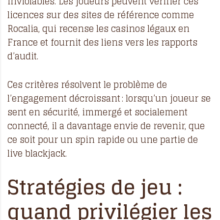
inviolables. Les joueurs peuvent vérifier ces
licences sur des sites de référence comme
Rocalia, qui recense les casinos légaux en
France et fournit des liens vers les rapports
d’audit.
Ces critères résolvent le problème de
l’engagement décroissant : lorsqu’un joueur se
sent en sécurité, immergé et socialement
connecté, il a davantage envie de revenir, que
ce soit pour un spin rapide ou une partie de
live blackjack.
Stratégies de jeu :
quand privilégier les