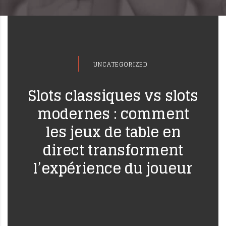
UNCATEGORIZED
Slots classiques vs slots
modernes : comment
les jeux de table en
direct transforment
l’expérience du joueur