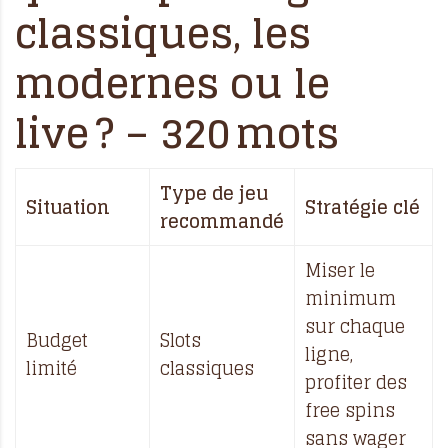
classiques, les
modernes ou le
live ? – 320 mots
Type de jeu
Situation
Stratégie clé
recommandé
Miser le
minimum
sur chaque
Budget
Slots
ligne,
limité
classiques
profiter des
free spins
sans wager