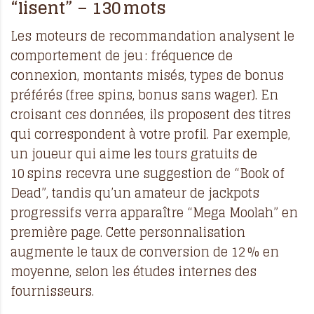
“lisent” – 130 mots
Les moteurs de recommandation analysent le
comportement de jeu : fréquence de
connexion, montants misés, types de bonus
préférés (free spins, bonus sans wager). En
croisant ces données, ils proposent des titres
qui correspondent à votre profil. Par exemple,
un joueur qui aime les tours gratuits de
10 spins recevra une suggestion de “Book of
Dead”, tandis qu’un amateur de jackpots
progressifs verra apparaître “Mega Moolah” en
première page. Cette personnalisation
augmente le taux de conversion de 12 % en
moyenne, selon les études internes des
fournisseurs.