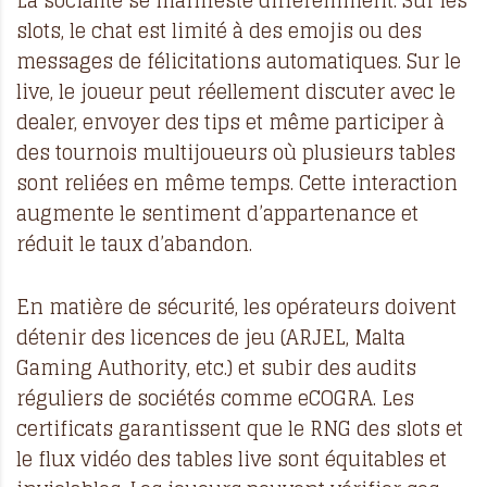
La socialité se manifeste différemment. Sur les
slots, le chat est limité à des emojis ou des
messages de félicitations automatiques. Sur le
live, le joueur peut réellement discuter avec le
dealer, envoyer des tips et même participer à
des tournois multijoueurs où plusieurs tables
sont reliées en même temps. Cette interaction
augmente le sentiment d’appartenance et
réduit le taux d’abandon.
En matière de sécurité, les opérateurs doivent
détenir des licences de jeu (ARJEL, Malta
Gaming Authority, etc.) et subir des audits
réguliers de sociétés comme eCOGRA. Les
certificats garantissent que le RNG des slots et
le flux vidéo des tables live sont équitables et