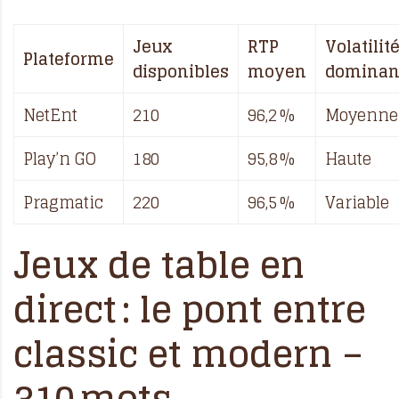
Jeux
RTP
Volatilit
Plateforme
disponibles
moyen
dominan
NetEnt
210
96,2 %
Moyenne
Play’n GO
180
95,8 %
Haute
Pragmatic
220
96,5 %
Variable
Jeux de table en
direct : le pont entre
classic et modern –
310 mots