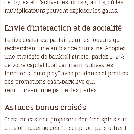
de lignes et d’activer les tours gratuits, où les
multiplicateurs peuvent exploser les gains.
Envie d’interaction et de socialité
Le live dealer est parfait pour les joueurs qui
recherchent une ambiance humaine. Adoptez
une stratégie de bankroll stricte : pariez 1–2 %
de votre capital total par main, utilisez les
fonctions “auto‑play” avec prudence et profitez
des promotions cash‑back live qui
remboursent une partie des pertes.
Astuces bonus croisés
Certains casinos proposent des free spins sur
un slot moderne dès l’inscription, puis offrent