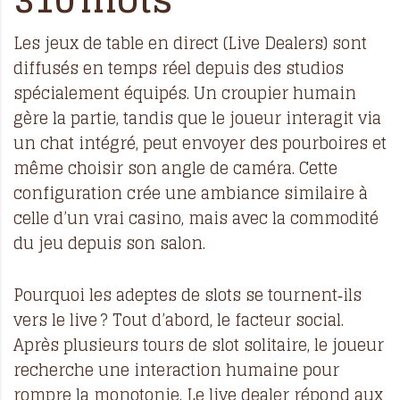
Les jeux de table en direct (Live Dealers) sont
diffusés en temps réel depuis des studios
spécialement équipés. Un croupier humain
gère la partie, tandis que le joueur interagit via
un chat intégré, peut envoyer des pourboires et
même choisir son angle de caméra. Cette
configuration crée une ambiance similaire à
celle d’un vrai casino, mais avec la commodité
du jeu depuis son salon.
Pourquoi les adeptes de slots se tournent‑ils
vers le live ? Tout d’abord, le facteur social.
Après plusieurs tours de slot solitaire, le joueur
recherche une interaction humaine pour
rompre la monotonie. Le live dealer répond aux