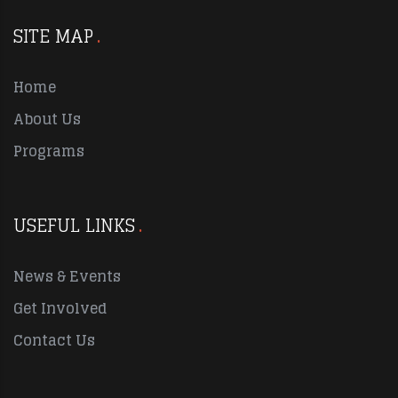
SITE MAP
Home
About Us
Programs
USEFUL LINKS
News & Events
Get Involved
Contact Us