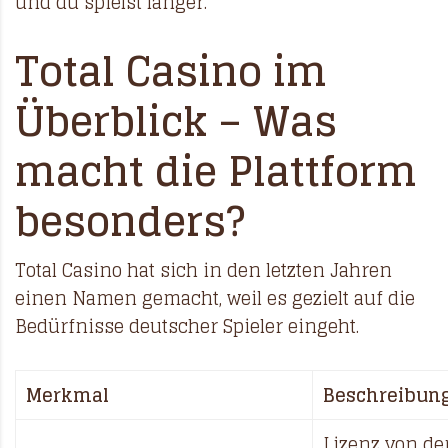
und du spielst länger.
Total Casino im
Überblick – Was
macht die Plattform
besonders?
Total Casino hat sich in den letzten Jahren
einen Namen gemacht, weil es gezielt auf die
Bedürfnisse deutscher Spieler eingeht.
Merkmal
Beschreibun
Lizenz von de