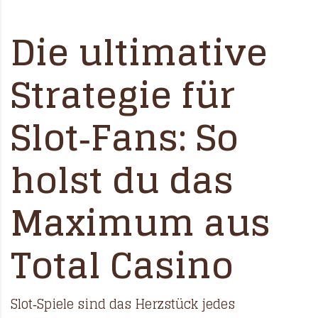
Die ultimative
Strategie für
Slot‑Fans: So
holst du das
Maximum aus
Total Casino
Slot‑Spiele sind das Herzstück jedes