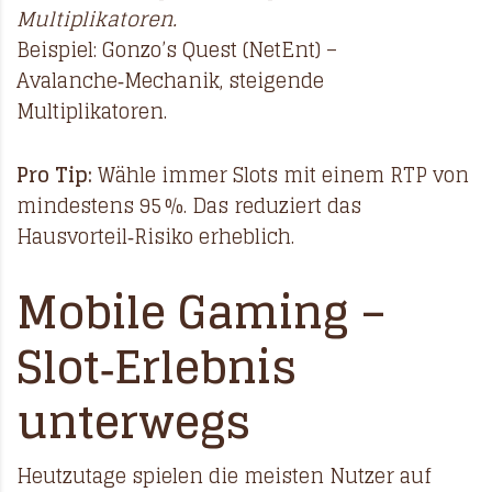
Multiplikatoren.
Beispiel: Gonzo’s Quest (NetEnt) –
Avalanche‑Mechanik, steigende
Multiplikatoren.
Pro Tip:
Wähle immer Slots mit einem RTP von
mindestens 95 %. Das reduziert das
Hausvorteil‑Risiko erheblich.
Mobile Gaming –
Slot‑Erlebnis
unterwegs
Heutzutage spielen die meisten Nutzer auf