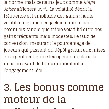
la norme, mais certains jeux comme
Mega
Joker
affichent 99 %. La volatilité décrit la
fréquence et l’amplitude des gains : haute
volatilité signifie des jackpots rares mais
potentiels, tandis que faible volatilité offre des
gains fréquents mais modestes. Le taux de
conversion, mesurant le pourcentage de
joueurs qui passent du dépôt gratuit aux mises
en argent réel, guide les opérateurs dans la
mise en avant de titres qui incitent à
l’engagement réel.
3. Les bonus comme
moteur de la