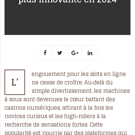
engouement pour les slots en ligne
L’
ne cesse de croître. Au‑delà du
simple divertissement, les machines
à sous sont devenues le cœur battant des
casinos numériques, attirant à la fois les
novices curieux et les high‑rollers à la
recherche de sensations fortes. Cette
popularité est nourrie par des plateformes qui