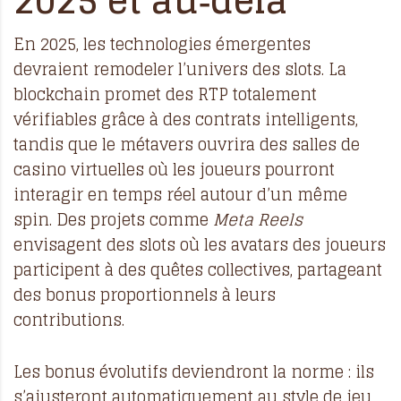
2025 et au‑delà
En 2025, les technologies émergentes
devraient remodeler l’univers des slots. La
blockchain promet des RTP totalement
vérifiables grâce à des contrats intelligents,
tandis que le métavers ouvrira des salles de
casino virtuelles où les joueurs pourront
interagir en temps réel autour d’un même
spin. Des projets comme
Meta Reels
envisagent des slots où les avatars des joueurs
participent à des quêtes collectives, partageant
des bonus proportionnels à leurs
contributions.
Les bonus évolutifs deviendront la norme : ils
s’ajusteront automatiquement au style de jeu,