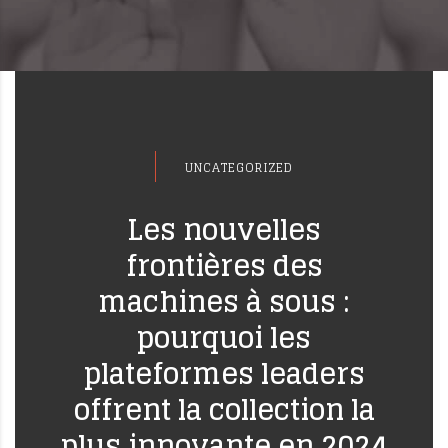
UNCATEGORIZED
Les nouvelles
frontières des
machines à sous :
pourquoi les
plateformes leaders
offrent la collection la
plus innovante en 2024