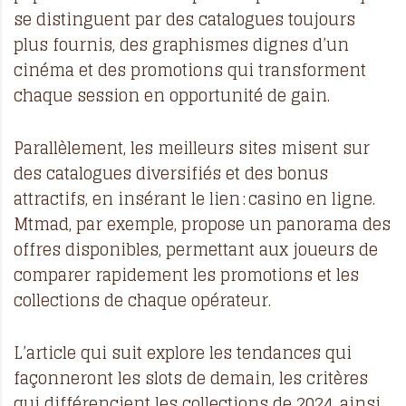
se distinguent par des catalogues toujours
plus fournis, des graphismes dignes d’un
cinéma et des promotions qui transforment
chaque session en opportunité de gain.
Parallèlement, les meilleurs sites misent sur
des catalogues diversifiés et des bonus
attractifs, en insérant le lien :
casino en ligne
.
Mtmad, par exemple, propose un panorama des
offres disponibles, permettant aux joueurs de
comparer rapidement les promotions et les
collections de chaque opérateur.
L’article qui suit explore les tendances qui
façonneront les slots de demain, les critères
qui différencient les collections de 2024, ainsi