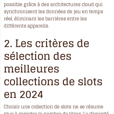
possible grâce à des architectures cloud qui
synchronisent les données de jeu en temps
réel, éliminant les barrières entre les
différents appareils.
2. Les critères de
sélection des
meilleures
collections de slots
en 2024
Choisir une collection de slots ne se résume
plus à compter le nombre de titres. La diversité