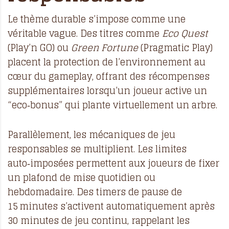
Le thème durable s’impose comme une
véritable vague. Des titres comme
Eco Quest
(Play’n GO) ou
Green Fortune
(Pragmatic Play)
placent la protection de l’environnement au
cœur du gameplay, offrant des récompenses
supplémentaires lorsqu’un joueur active un
“eco‑bonus” qui plante virtuellement un arbre.
Parallèlement, les mécaniques de jeu
responsables se multiplient. Les limites
auto‑imposées permettent aux joueurs de fixer
un plafond de mise quotidien ou
hebdomadaire. Des timers de pause de
15 minutes s’activent automatiquement après
30 minutes de jeu continu, rappelant les