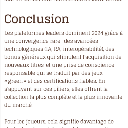
Conclusion
Les plateformes leaders dominent 2024 grâce à
une convergence rare : des avancées
technologiques (IA, RA, interopérabilité), des
bonus généreux qui stimulent l’acquisition de
nouveaux titres, et une prise de conscience
responsable qui se traduit par des jeux
« green » et des certifications fiables. En
s’appuyant sur ces piliers, elles offrent la
collection la plus complète et la plus innovante
du marché.
Pour les joueurs, cela signifie davantage de