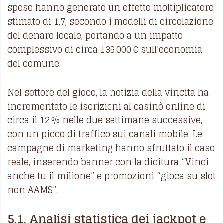
spese hanno generato un effetto moltiplicatore
stimato di 1,7, secondo i modelli di circolazione
del denaro locale, portando a un impatto
complessivo di circa 136 000 € sull’economia
del comune.
Nel settore del gioco, la notizia della vincita ha
incrementato le iscrizioni al casinò online di
circa il 12 % nelle due settimane successive,
con un picco di traffico sui canali mobile. Le
campagne di marketing hanno sfruttato il caso
reale, inserendo banner con la dicitura “Vinci
anche tu il milione” e promozioni “gioca su slot
non AAMS”.
5.1. Analisi statistica dei jackpot e