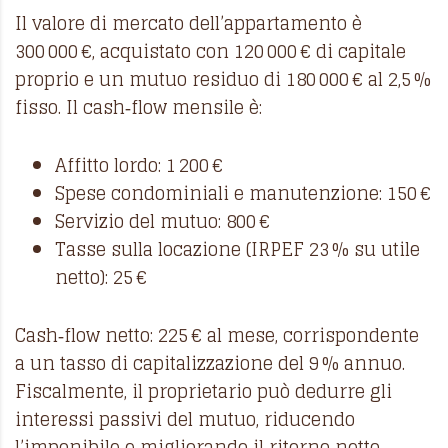
Il valore di mercato dell’appartamento è
300 000 €, acquistato con 120 000 € di capitale
proprio e un mutuo residuo di 180 000 € al 2,5 %
fisso. Il cash‑flow mensile è:
Affitto lordo: 1 200 €
Spese condominiali e manutenzione: 150 €
Servizio del mutuo: 800 €
Tasse sulla locazione (IRPEF 23 % su utile
netto): 25 €
Cash‑flow netto: 225 € al mese, corrispondente
a un tasso di capitalizzazione del 9 % annuo.
Fiscalmente, il proprietario può dedurre gli
interessi passivi del mutuo, riducendo
l’imponibile e migliorando il ritorno netto.