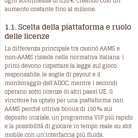
ogni scommessa di 0,20 €, creando così un
aumento costante fino al milione.
1.1. Scelta della piattaforma e ruolo
delle licenze
La differenza principale tra casinò AAMS e
non‑AAMS risiede nella normativa italiana: i
primi devono rispettare la legge sul gioco
responsabile, le soglie di payout e il
monitoraggio dell’ADOC, mentre i secondi
operano sotto licenze di altri paesi UE. Il
vincitore ha optato per una piattaforma non
AAMS perché offriva bonus di 150 % sul
deposito iniziale, un programma VIP più rapido
e la possibilità di giocare in tempo reale su slot
mobile con un’interfaccia più fluida.