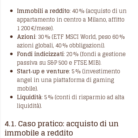
Immobili a reddito
: 40 % (acquisto di un
appartamento in centro a Milano, affitto
1 200 €/mese).
Azioni
: 30 % (ETF MSCI World, peso 60 %
azioni globali, 40 % obbligazioni).
Fondi indicizzati
: 20 % (fondi a gestione
passiva su S&P 500 e FTSE MIB).
Start‑up e venture
: 5 % (investimento
angel in una piattaforma di gaming
mobile).
Liquidità
: 5 % (conti di risparmio ad alta
liquidità).
4.1. Caso pratico: acquisto di un
immobile a reddito