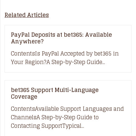
Related Articles
PayPal Deposits at bet365: Available
Anywhere?
ContentsIs PayPal Accepted by bet365 in
Your Region?A Step-by-Step Guide...
bet365 Support Multi-Language
Coverage
ContentsAvailable Support Languages and
ChannelsA Step-by-Step Guide to
Contacting SupportTypical...