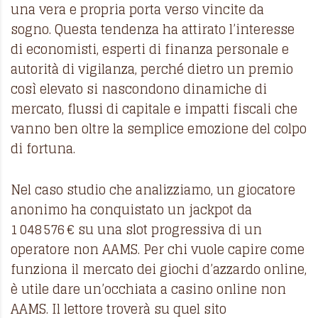
una vera e propria porta verso vincite da
sogno. Questa tendenza ha attirato l’interesse
di economisti, esperti di finanza personale e
autorità di vigilanza, perché dietro un premio
così elevato si nascondono dinamiche di
mercato, flussi di capitale e impatti fiscali che
vanno ben oltre la semplice emozione del colpo
di fortuna.
Nel caso studio che analizziamo, un giocatore
anonimo ha conquistato un jackpot da
1 048 576 € su una slot progressiva di un
operatore non AAMS. Per chi vuole capire come
funziona il mercato dei giochi d’azzardo online,
è utile dare un’occhiata a
casino online non
AAMS
. Il lettore troverà su quel sito