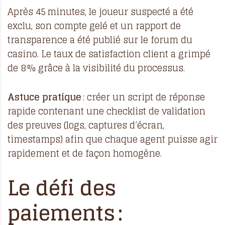
Après 45 minutes, le joueur suspecté a été
exclu, son compte gelé et un rapport de
transparence a été publié sur le forum du
casino. Le taux de satisfaction client a grimpé
de 8 % grâce à la visibilité du processus.
Astuce pratique
: créer un script de réponse
rapide contenant une checklist de validation
des preuves (logs, captures d’écran,
timestamps) afin que chaque agent puisse agir
rapidement et de façon homogène.
Le défi des
paiements :