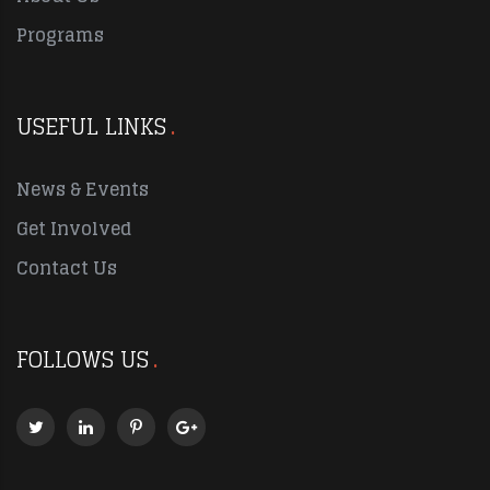
Programs
USEFUL LINKS
News & Events
Get Involved
Contact Us
FOLLOWS US