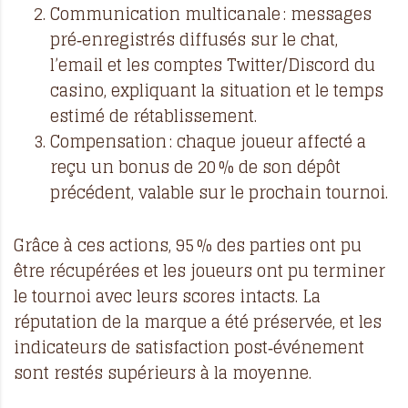
Communication multicanale : messages
pré‑enregistrés diffusés sur le chat,
l’email et les comptes Twitter/Discord du
casino, expliquant la situation et le temps
estimé de rétablissement.
Compensation : chaque joueur affecté a
reçu un bonus de 20 % de son dépôt
précédent, valable sur le prochain tournoi.
Grâce à ces actions, 95 % des parties ont pu
être récupérées et les joueurs ont pu terminer
le tournoi avec leurs scores intacts. La
réputation de la marque a été préservée, et les
indicateurs de satisfaction post‑événement
sont restés supérieurs à la moyenne.