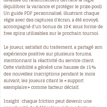
(équilibrer la variance et protéger le prize‑pool).
Un guide PDF personnalisé, illustrant chaque
règle avec des captures d’écran, a été envoyé,
accompagné d’un bonus de 10 € sous forme de
free spins utilisables sur le prochain tournoi.
Le joueur, satisfait du traitement, a partagé son
expérience positive sur plusieurs forums,
mentionnant la réactivité du service client.
Cette visibilité a généré une hausse de 15 %
des nouvelles inscriptions pendant le mois
suivant, les joueurs citant le « support
exemplaire » comme facteur décisif.
Insight : chaque friction peut devenir une