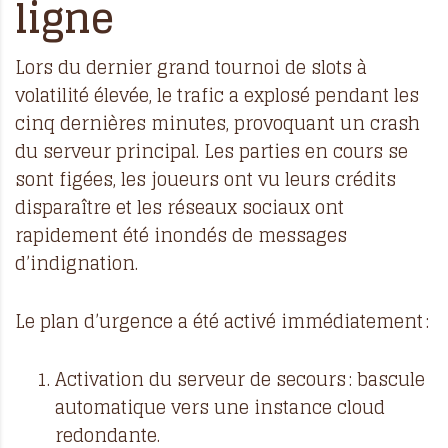
ligne
Lors du dernier grand tournoi de slots à
volatilité élevée, le trafic a explosé pendant les
cinq dernières minutes, provoquant un crash
du serveur principal. Les parties en cours se
sont figées, les joueurs ont vu leurs crédits
disparaître et les réseaux sociaux ont
rapidement été inondés de messages
d’indignation.
Le plan d’urgence a été activé immédiatement :
Activation du serveur de secours : bascule
automatique vers une instance cloud
redondante.