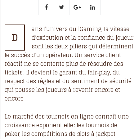
ans l’univers du iGaming, la vitesse
D
d’exécution et la confiance du joueur
sont les deux piliers qui déterminent
le succès d’un opérateur. Un service client
réactif ne se contente plus de résoudre des
tickets ; il devient le garant du fair‑play, du
respect des règles et du sentiment de sécurité
qui pousse les joueurs à revenir encore et
encore.
Le marché des tournois en ligne connaît une
croissance exponentielle : les tournois de
poker, les compétitions de slots à jackpot