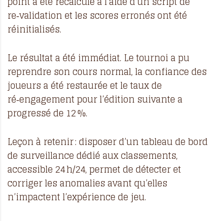
point a été recalculé à l’aide d’un script de
re‑validation et les scores erronés ont été
réinitialisés.
Le résultat a été immédiat. Le tournoi a pu
reprendre son cours normal, la confiance des
joueurs a été restaurée et le taux de
ré‑engagement pour l’édition suivante a
progressé de 12 %.
Leçon à retenir : disposer d’un tableau de bord
de surveillance dédié aux classements,
accessible 24 h/24, permet de détecter et
corriger les anomalies avant qu’elles
n’impactent l’expérience de jeu.