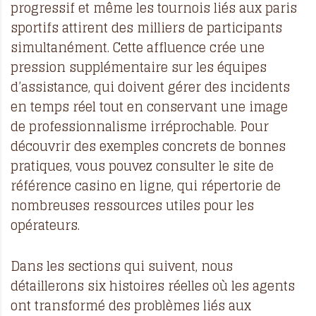
progressif et même les tournois liés aux paris
sportifs attirent des milliers de participants
simultanément. Cette affluence crée une
pression supplémentaire sur les équipes
d’assistance, qui doivent gérer des incidents
en temps réel tout en conservant une image
de professionnalisme irréprochable. Pour
découvrir des exemples concrets de bonnes
pratiques, vous pouvez consulter le site de
référence
casino en ligne
, qui répertorie de
nombreuses ressources utiles pour les
opérateurs.
Dans les sections qui suivent, nous
détaillerons six histoires réelles où les agents
ont transformé des problèmes liés aux