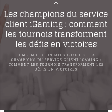
Les champions du service
client iGaming : comment
les tournois transforment
les défis en victoires
HOMEPAGE
UNCATEGORIZED
LES
CHAMPIONS DU SERVICE CLIENT IGAMING :
COMMENT LES TOURNOIS TRANSFORMENT LES
DÉFIS EN VICTOIRES