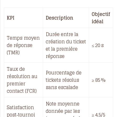
Objectif
KPI
Description
idéal
Durée entre la
Temps moyen
création du ticket
de réponse
≤ 20 s
et la première
(TMR)
réponse
Taux de
Pourcentage de
résolution au
tickets résolus
≥ 85 %
premier
sans escalade
contact (FCR)
Note moyenne
Satisfaction
donnée par les
post‑tournoi
≥ 4,5/5