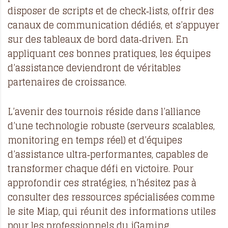
disposer de scripts et de check‑lists, offrir des
canaux de communication dédiés, et s’appuyer
sur des tableaux de bord data‑driven. En
appliquant ces bonnes pratiques, les équipes
d’assistance deviendront de véritables
partenaires de croissance.
L’avenir des tournois réside dans l’alliance
d’une technologie robuste (serveurs scalables,
monitoring en temps réel) et d’équipes
d’assistance ultra‑performantes, capables de
transformer chaque défi en victoire. Pour
approfondir ces stratégies, n’hésitez pas à
consulter des ressources spécialisées comme
le site Miap, qui réunit des informations utiles
pour les professionnels du iGaming.