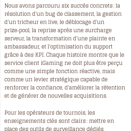
Nous avons parcouru six succès concrets : la
résolution d’un bug de classement, la gestion
d’un tricheur en live, le déblocage d’un
prize‑pool, la reprise après une surcharge
serveur, la transformation d’une plainte en
ambassadeur, et l’optimisation du support
grâce à des KPI. Chaque histoire montre que le
service client iGaming ne doit plus être perçu
comme une simple fonction réactive, mais
comme un levier stratégique capable de
renforcer la confiance, d’améliorer la rétention
et de générer de nouvelles acquisitions.
Pour les opérateurs de tournois, les
enseignements clés sont clairs : mettre en
place des outils de surveillance dédiés,