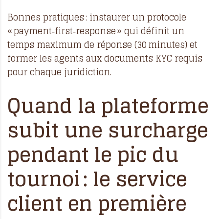
Bonnes pratiques : instaurer un protocole
« payment‑first‑response » qui définit un
temps maximum de réponse (30 minutes) et
former les agents aux documents KYC requis
pour chaque juridiction.
Quand la plateforme
subit une surcharge
pendant le pic du
tournoi : le service
client en première