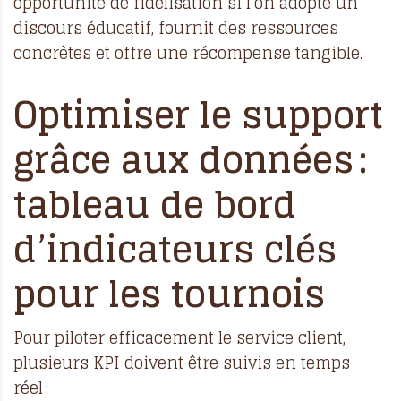
opportunité de fidélisation si l’on adopte un
discours éducatif, fournit des ressources
concrètes et offre une récompense tangible.
Optimiser le support
grâce aux données :
tableau de bord
d’indicateurs clés
pour les tournois
Pour piloter efficacement le service client,
plusieurs KPI doivent être suivis en temps
réel :