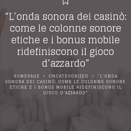
“L’onda sonora dei casinò:
come le colonne sonore
etiche e i bonus mobile
ridefiniscono il gioco
d’azzardo”
HOMEPAGE
UNCATEGORIZED
“L’ONDA
SONORA DEI CASINÒ: COME LE COLONNE SONORE
ETICHE E I BONUS MOBILE RIDEFINISCONO IL
GIOCO D’AZZARDO”