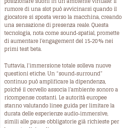
posizionare suoni in un ambiente virtuale: il
rumore di una slot può avvicinarsi quando il
giocatore si sposta verso la macchina, creando
una sensazione di presenza reale. Questa
tecnologia, nota come sound‑spatial, promette
di aumentare l’engagement del 15‑20 % nei
primi test beta.
Tuttavia, l’immersione totale solleva nuove
questioni etiche. Un “sound‑surround”
continuo può amplificare la dipendenza,
poiché il cervello associa l’ambiente sonoro a
ricompense costanti. Le autorità europee
stanno valutando linee guida per limitare la
durata delle esperienze audio‑immersive,
simili alle pause obbligatorie già richieste per