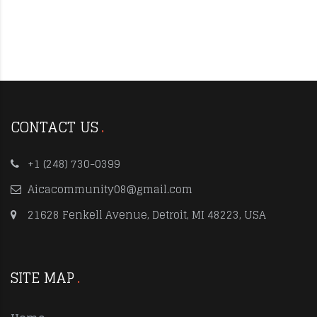
CONTACT US
+1 (248) 730-0399
Aicacommunity08@gmail.com
21628 Fenkell Avenue, Detroit, MI 48223, USA
SITE MAP