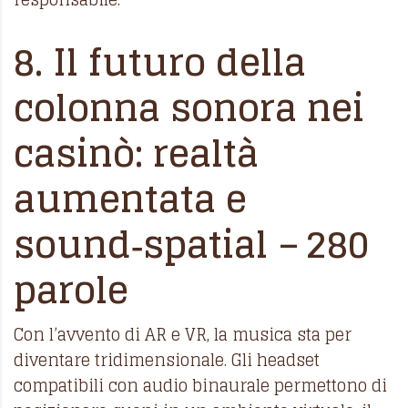
8. Il futuro della
colonna sonora nei
casinò: realtà
aumentata e
sound‑spatial – 280
parole
Con l’avvento di AR e VR, la musica sta per
diventare tridimensionale. Gli headset
compatibili con audio binaurale permettono di