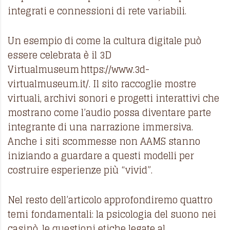
integrati e connessioni di rete variabili.
Un esempio di come la cultura digitale può
essere celebrata è il 3D
Virtualmuseum https://www.3d-
virtualmuseum.it/. Il sito raccoglie mostre
virtuali, archivi sonori e progetti interattivi che
mostrano come l’audio possa diventare parte
integrante di una narrazione immersiva.
Anche i siti scommesse non AAMS stanno
iniziando a guardare a questi modelli per
costruire esperienze più “vivid”.
Nel resto dell’articolo approfondiremo quattro
temi fondamentali: la psicologia del suono nei
casinò, le questioni etiche legate al