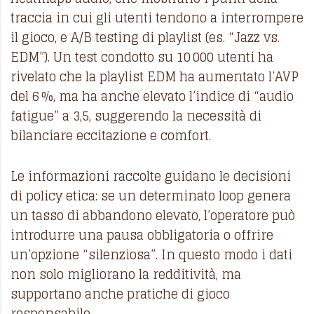
traccia in cui gli utenti tendono a interrompere
il gioco, e A/B testing di playlist (es. “Jazz vs.
EDM”). Un test condotto su 10 000 utenti ha
rivelato che la playlist EDM ha aumentato l’AVP
del 6 %, ma ha anche elevato l’indice di “audio
fatigue” a 3,5, suggerendo la necessità di
bilanciare eccitazione e comfort.
Le informazioni raccolte guidano le decisioni
di policy etica: se un determinato loop genera
un tasso di abbandono elevato, l’operatore può
introdurre una pausa obbligatoria o offrire
un’opzione “silenziosa”. In questo modo i dati
non solo migliorano la redditività, ma
supportano anche pratiche di gioco
responsabile.