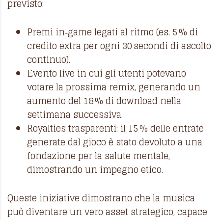
previsto:
Premi in‑game legati al ritmo (es. 5 % di
credito extra per ogni 30 secondi di ascolto
continuo).
Evento live in cui gli utenti potevano
votare la prossima remix, generando un
aumento del 18 % di download nella
settimana successiva.
Royalties trasparenti: il 15 % delle entrate
generate dal gioco è stato devoluto a una
fondazione per la salute mentale,
dimostrando un impegno etico.
Queste iniziative dimostrano che la musica
può diventare un vero asset strategico, capace