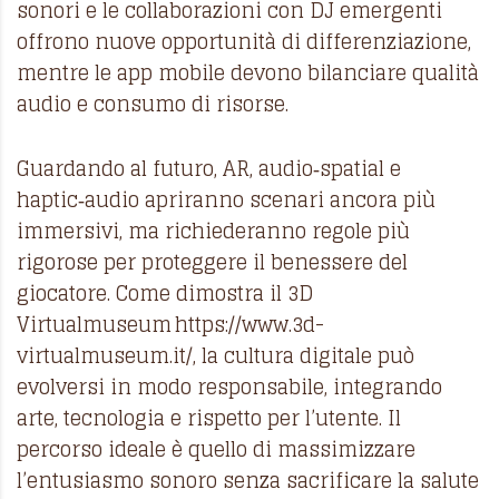
sonori e le collaborazioni con DJ emergenti
offrono nuove opportunità di differenziazione,
mentre le app mobile devono bilanciare qualità
audio e consumo di risorse.
Guardando al futuro, AR, audio‑spatial e
haptic‑audio apriranno scenari ancora più
immersivi, ma richiederanno regole più
rigorose per proteggere il benessere del
giocatore. Come dimostra il 3D
Virtualmuseum
https://www.3d-
virtualmuseum.it/
, la cultura digitale può
evolversi in modo responsabile, integrando
arte, tecnologia e rispetto per l’utente. Il
percorso ideale è quello di massimizzare
l’entusiasmo sonoro senza sacrificare la salute