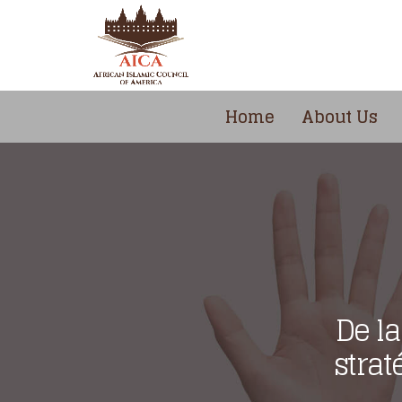
Home
About Us
De la
strat