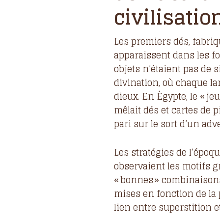
civilisati
Les premiers dés, fabriqu
apparaissent dans les fo
objets n’étaient pas de s
divination, où chaque l
dieux. En Égypte, le « je
mêlait dés et cartes de 
pari sur le sort d’un adv
Les stratégies de l’époq
observaient les motifs g
« bonnes » combinaisons.
mises en fonction de la 
lien entre superstition e