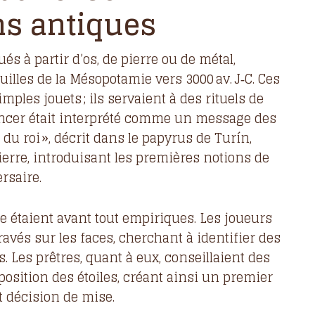
ons antiques
és à partir d’os, de pierre ou de métal,
uilles de la Mésopotamie vers 3000 av. J‑C. Ces
imples jouets ; ils servaient à des rituels de
ancer était interprété comme un message des
u du roi », décrit dans le papyrus de Turín,
pierre, introduisant les premières notions de
ersaire.
ue étaient avant tout empiriques. Les joueurs
ravés sur les faces, cherchant à identifier des
 Les prêtres, quant à eux, conseillaient des
position des étoiles, créant ainsi un premier
t décision de mise.