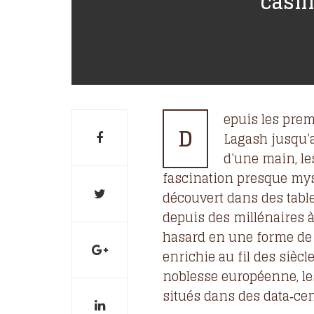
casin
epuis les prem
D
Lagash jusqu’a
d’une main, le
fascination presque myst
découvert dans des tabl
depuis des millénaires à
hasard en une forme de m
enrichie au fil des siècl
noblesse européenne, le
situés dans des data‑ce