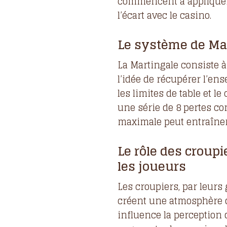
commencent à appliquer
l’écart avec le casino.
Le système de Mart
La Martingale consiste à
l’idée de récupérer l’ens
les limites de table et l
une série de 8 pertes co
maximale peut entraîner 
Le rôle des croupi
les joueurs
Les croupiers, par leurs 
créent une atmosphère d
influence la perception 