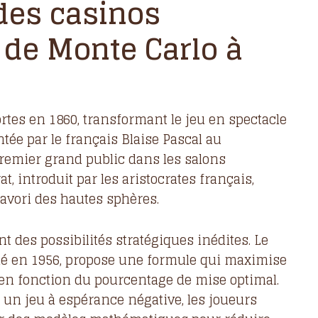
 des casinos
: de Monte Carlo à
rtes en 1860, transformant le jeu en spectacle
entée par le français Blaise Pascal au
 premier grand public dans les salons
, introduit par les aristocrates français,
avori des hautes sphères.
t des possibilités stratégiques inédites. Le
lié en 1956, propose une formule qui maximise
 en fonction du pourcentage de mise optimal.
e un jeu à espérance négative, les joueurs