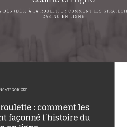
A DÉS (DÉS) À LA ROULETTE : COMMENT LES STRATÉG
CASINO EN LIGNE
NCATEGORIZED
a roulette : comment les
nt façonné l’histoire du