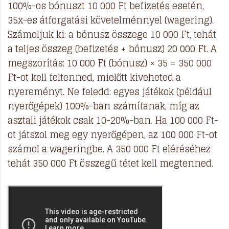
100%-os bónuszt 10 000 Ft befizetés esetén,
35x-es átforgatási követelménnyel (wagering).
Számoljuk ki: a bónusz összege 10 000 Ft, tehát
a teljes összeg (befizetés + bónusz) 20 000 Ft. A
megszorítás: 10 000 Ft (bónusz) × 35 = 350 000
Ft-ot kell feltenned, mielőtt kiveheted a
nyereményt. Ne feledd: egyes játékok (például
nyerőgépek) 100%-ban számítanak, míg az
asztali játékok csak 10-20%-ban. Ha 100 000 Ft-
ot játszol meg egy nyerőgépen, az 100 000 Ft-ot
számol a wageringbe. A 350 000 Ft eléréséhez
tehát 350 000 Ft összegű tétet kell megtenned.