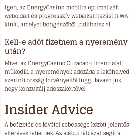
Igen, az EnergyCasino mobilra optimalizált
weboldalt és progresszív webalkalmazást (PWA)
kínál, amelyet böngészőből indíthatsz el.
Kell-e adót fizetnem a nyeremény
után?
Mivel az EnergyCasino Curacao-i licenc alatt
működik, a nyeremények adózása a lakóhelyed
szerinti ország törvényeitől függ. Javasoljuk,
hogy konzultálj adószakértővel.
Insider Advice
A befizetés és kivétel sebessége között jelentős
eltérések lehetnek. Az alábbi táblázat segít a