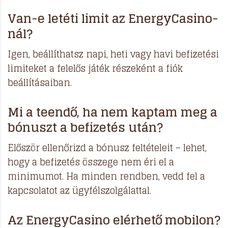
Van-e letéti limit az EnergyCasino-
nál?
Igen, beállíthatsz napi, heti vagy havi befizetési
limiteket a felelős játék részeként a fiók
beállításaiban.
Mi a teendő, ha nem kaptam meg a
bónuszt a befizetés után?
Először ellenőrizd a bónusz feltételeit – lehet,
hogy a befizetés összege nem éri el a
minimumot. Ha minden rendben, vedd fel a
kapcsolatot az ügyfélszolgálattal.
Az EnergyCasino elérhető mobilon?