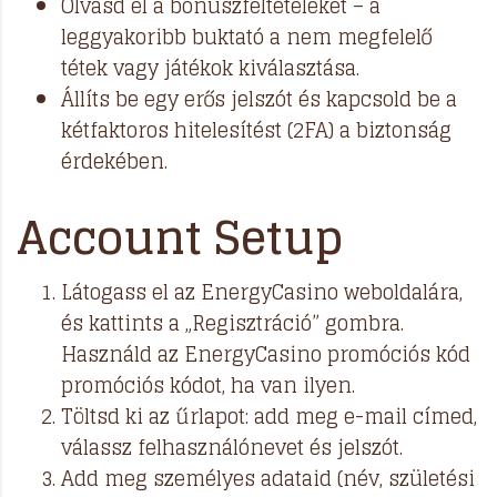
Olvasd el a bónuszfeltételeket – a
leggyakoribb buktató a nem megfelelő
tétek vagy játékok kiválasztása.
Állíts be egy erős jelszót és kapcsold be a
kétfaktoros hitelesítést (2FA) a biztonság
érdekében.
Account Setup
Látogass el az EnergyCasino weboldalára,
és kattints a „Regisztráció” gombra.
Használd az
EnergyCasino promóciós kód
promóciós kódot, ha van ilyen.
Töltsd ki az űrlapot: add meg e-mail címed,
válassz felhasználónevet és jelszót.
Add meg személyes adataid (név, születési