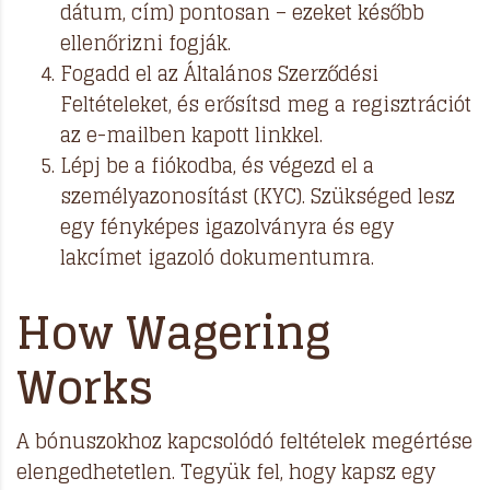
dátum, cím) pontosan – ezeket később
ellenőrizni fogják.
Fogadd el az Általános Szerződési
Feltételeket, és erősítsd meg a regisztrációt
az e-mailben kapott linkkel.
Lépj be a fiókodba, és végezd el a
személyazonosítást (KYC). Szükséged lesz
egy fényképes igazolványra és egy
lakcímet igazoló dokumentumra.
How Wagering
Works
A bónuszokhoz kapcsolódó feltételek megértése
elengedhetetlen. Tegyük fel, hogy kapsz egy