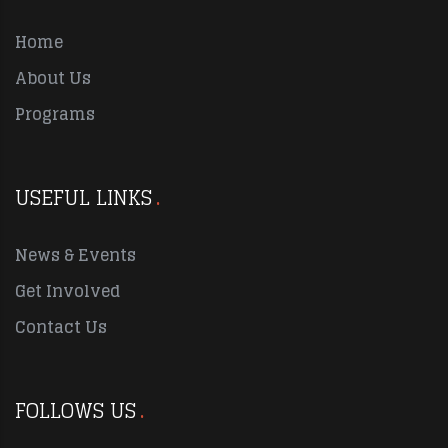
Home
About Us
Programs
USEFUL LINKS
News & Events
Get Involved
Contact Us
FOLLOWS US