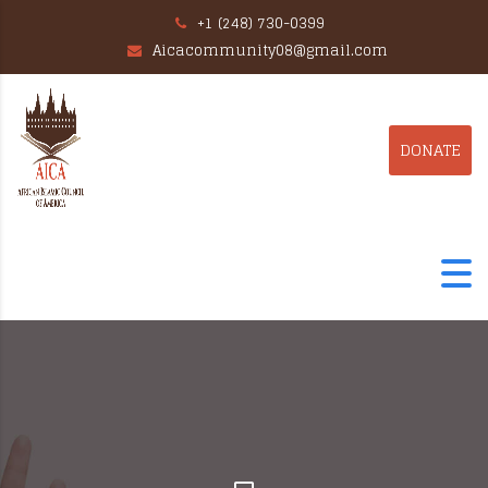
+1 (248) 730-0399
Aicacommunity08@gmail.com
DONATE