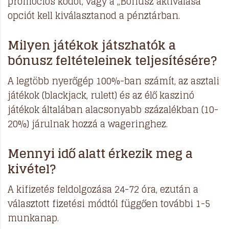
promóciós kódot, vagy a „Bónusz aktiválása”
opciót kell kiválasztanod a pénztárban.
Milyen játékok játszhatók a
bónusz feltételeinek teljesítésére?
A legtöbb nyerőgép 100%-ban számít, az asztali
játékok (blackjack, rulett) és az élő kaszinó
játékok általában alacsonyabb százalékban (10-
20%) járulnak hozzá a wageringhez.
Mennyi idő alatt érkezik meg a
kivétel?
A kifizetés feldolgozása 24-72 óra, ezután a
választott fizetési módtól függően további 1-5
munkanap.