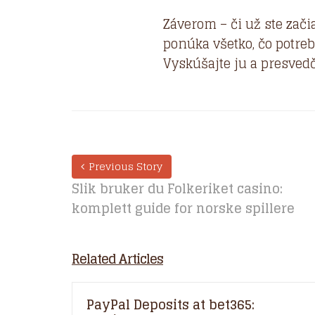
Záverom – či už ste zači
ponúka všetko, čo potre
Vyskúšajte ju a presvedč
Previous Story
Slik bruker du Folkeriket casino:
komplett guide for norske spillere
Related Articles
PayPal Deposits at bet365: