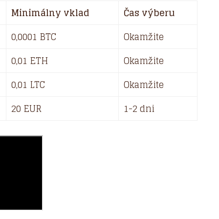
Minimálny vklad
Čas výberu
0,0001 BTC
Okamžite
0,01 ETH
Okamžite
0,01 LTC
Okamžite
20 EUR
1-2 dni