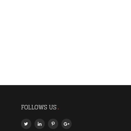
FOLLOWS US