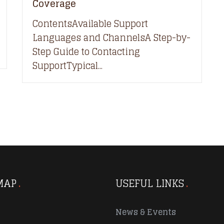
Coverage
ContentsAvailable Support
Languages and ChannelsA Step-by-
Step Guide to Contacting
SupportTypical...
MAP
USEFUL LINKS
News & Events