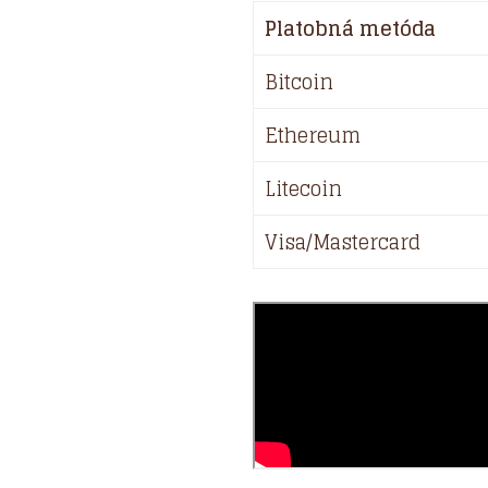
Platobná metóda
Bitcoin
Ethereum
Litecoin
Visa/Mastercard