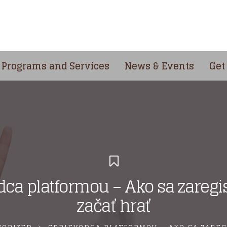
Programs and Services
News & Events
Get
dca platformou – Ako sa zaregis
začať hrať