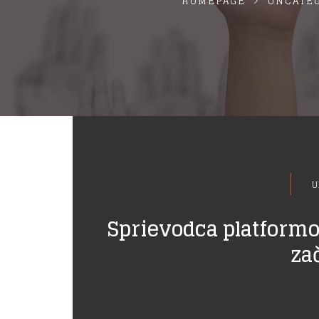
HOMEPAGE
UNCATE
U
Sprievodca platformo
za