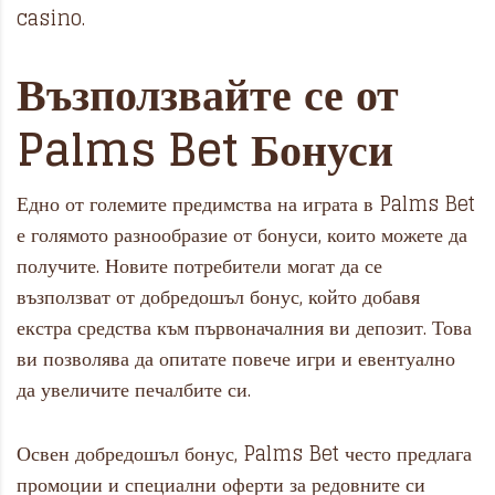
casino.
Възползвайте се от
Palms Bet Бонуси
Едно от големите предимства на играта в Palms Bet
е голямото разнообразие от бонуси, които можете да
получите. Новите потребители могат да се
възползват от добредошъл бонус, който добавя
екстра средства към първоначалния ви депозит. Това
ви позволява да опитате повече игри и евентуално
да увеличите печалбите си.
Освен добредошъл бонус, Palms Bet често предлага
промоции и специални оферти за редовните си