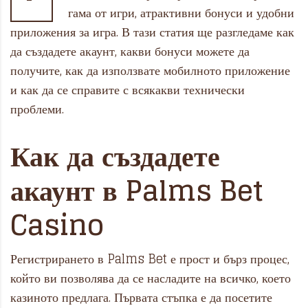
гама от игри, атрактивни бонуси и удобни
приложения за игра. В тази статия ще разгледаме как
да създадете акаунт, какви бонуси можете да
получите, как да използвате мобилното приложение
и как да се справите с всякакви технически
проблеми.
Как да създадете
акаунт в Palms Bet
Casino
Регистрирането в Palms Bet е прост и бърз процес,
който ви позволява да се насладите на всичко, което
казиното предлага. Първата стъпка е да посетите