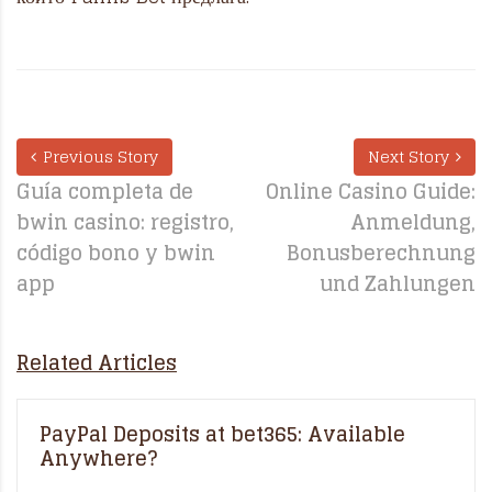
Previous Story
Next Story
Guía completa de
Online Casino Guide:
bwin casino: registro,
Anmeldung,
código bono y bwin
Bonusberechnung
app
und Zahlungen
Related Articles
PayPal Deposits at bet365: Available
Anywhere?