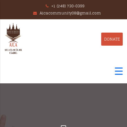
+1 (248) 730-0399
Aicacommunity08@gmail.com
DONATE