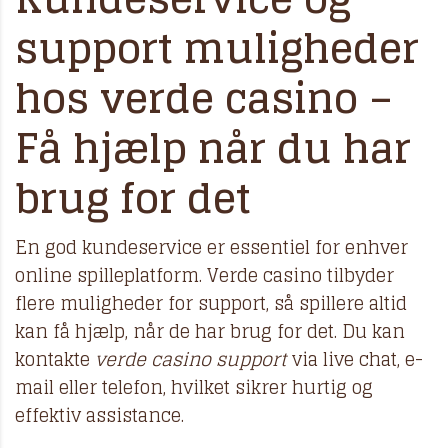
support muligheder
hos verde casino –
Få hjælp når du har
brug for det
En god kundeservice er essentiel for enhver
online spilleplatform. Verde casino tilbyder
flere muligheder for support, så spillere altid
kan få hjælp, når de har brug for det. Du kan
kontakte
verde casino support
via live chat, e-
mail eller telefon, hvilket sikrer hurtig og
effektiv assistance.