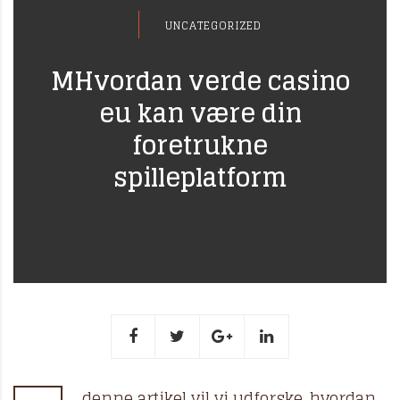
UNCATEGORIZED
MHvordan verde casino
eu kan være din
foretrukne
spilleplatform
denne artikel vil vi udforske, hvordan