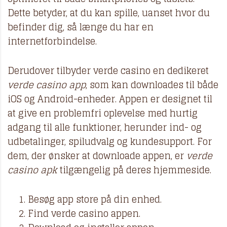
Dette betyder, at du kan spille, uanset hvor du
befinder dig, så længe du har en
internetforbindelse.
Derudover tilbyder verde casino en dedikeret
verde casino app
, som kan downloades til både
iOS og Android-enheder. Appen er designet til
at give en problemfri oplevelse med hurtig
adgang til alle funktioner, herunder ind- og
udbetalinger, spiludvalg og kundesupport. For
dem, der ønsker at downloade appen, er
verde
casino apk
tilgængelig på deres hjemmeside.
Besøg app store på din enhed.
Find verde casino appen.