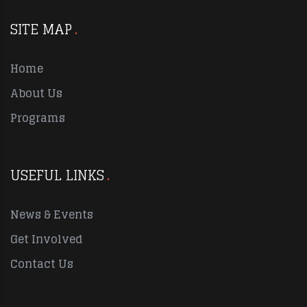
SITE MAP
Home
About Us
Programs
USEFUL LINKS
News & Events
Get Involved
Contact Us