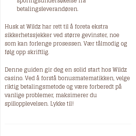
sporingsundersøkelse fra
betalingsleverandøren.
Husk at Wildz har rett til å foreta ekstra
sikkerhetssjekker ved større gevinster, noe
som kan forlenge prosessen. Vær tålmodig og
følg opp skriftlig.
Denne guiden gir deg en solid start hos Wildz
casino. Ved å forstå bonusmatematikken, velge
riktig betalingsmetode og være forberedt på
vanlige problemer, maksimerer du
spillopplevelsen. Lykke til!