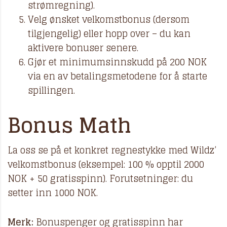
strømregning).
Velg ønsket velkomstbonus (dersom
tilgjengelig) eller hopp over – du kan
aktivere bonuser senere.
Gjør et minimumsinnskudd på 200 NOK
via en av betalingsmetodene for å starte
spillingen.
Bonus Math
La oss se på et konkret regnestykke med Wildz’
velkomstbonus (eksempel: 100 % opptil 2000
NOK + 50 gratisspinn). Forutsetninger: du
setter inn 1000 NOK.
Merk:
Bonuspenger og gratisspinn har