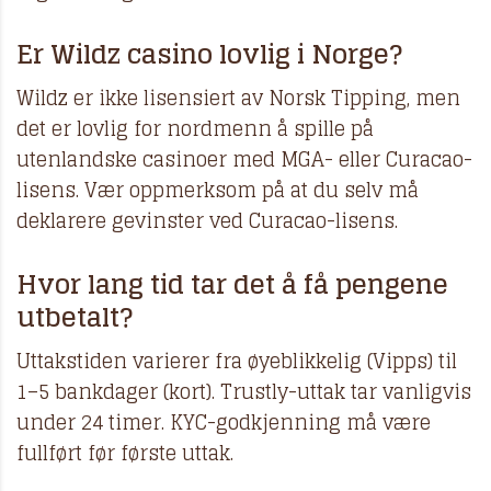
Er Wildz casino lovlig i Norge?
Wildz er ikke lisensiert av Norsk Tipping, men
det er lovlig for nordmenn å spille på
utenlandske casinoer med MGA- eller Curacao-
lisens. Vær oppmerksom på at du selv må
deklarere gevinster ved Curacao-lisens.
Hvor lang tid tar det å få pengene
utbetalt?
Uttakstiden varierer fra øyeblikkelig (Vipps) til
1–5 bankdager (kort). Trustly-uttak tar vanligvis
under 24 timer. KYC-godkjenning må være
fullført før første uttak.