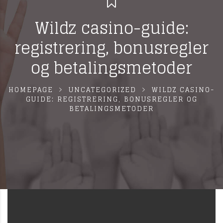
Wildz casino-guide:
registrering, bonusregler
og betalingsmetoder
HOMEPAGE
UNCATEGORIZED
WILDZ CASINO-
GUIDE: REGISTRERING, BONUSREGLER OG
BETALINGSMETODER