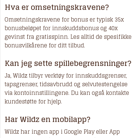
Hva er omsetningskravene?
Omsetningskravene for bonus er typisk 35x
bonusbeløpet for innskuddsbonus og 40x
gevinst fra gratisspinn. Les alltid de spesifikke
bonusvilkårene for ditt tilbud.
Kan jeg sette spillebegrensninger?
Ja, Wildz tilbyr verktøy for innskuddsgrenser,
tapsgrenser, tidsavbrudd og selvutestengelse
via kontoinnstillingene. Du kan også kontakte
kundestøtte for hjelp.
Har Wildz en mobilapp?
Wildz har ingen app i Google Play eller App