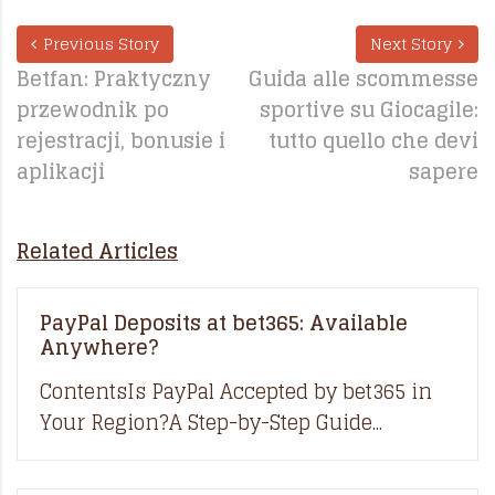
Previous Story
Next Story
Betfan: Praktyczny
Guida alle scommesse
przewodnik po
sportive su Giocagile:
rejestracji, bonusie i
tutto quello che devi
aplikacji
sapere
Related Articles
PayPal Deposits at bet365: Available
Anywhere?
ContentsIs PayPal Accepted by bet365 in
Your Region?A Step-by-Step Guide...