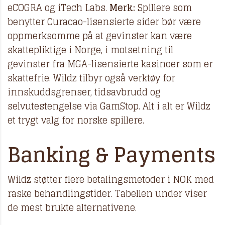
eCOGRA og iTech Labs.
Merk:
Spillere som
benytter Curacao-lisensierte sider bør være
oppmerksomme på at gevinster kan være
skattepliktige i Norge, i motsetning til
gevinster fra MGA-lisensierte kasinoer som er
skattefrie. Wildz tilbyr også verktøy for
innskuddsgrenser, tidsavbrudd og
selvutestengelse via GamStop. Alt i alt er Wildz
et trygt valg for norske spillere.
Banking & Payments
Wildz støtter flere betalingsmetoder i NOK med
raske behandlingstider. Tabellen under viser
de mest brukte alternativene.