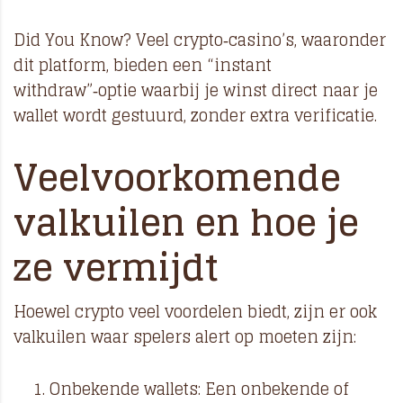
Did You Know? Veel crypto‑casino’s, waaronder
dit platform, bieden een “instant
withdraw”‑optie waarbij je winst direct naar je
wallet wordt gestuurd, zonder extra verificatie.
Veelvoorkomende
valkuilen en hoe je
ze vermijdt
Hoewel crypto veel voordelen biedt, zijn er ook
valkuilen waar spelers alert op moeten zijn:
Onbekende wallets: Een onbekende of