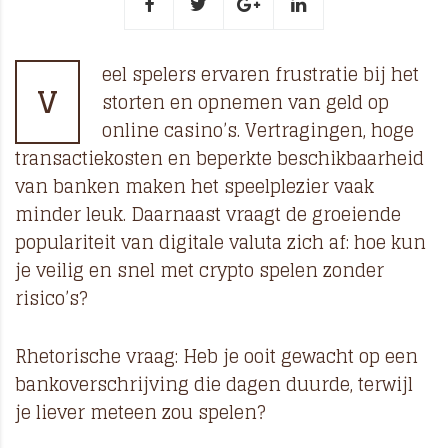
eel spelers ervaren frustratie bij het
V
storten en opnemen van geld op
online casino’s. Vertragingen, hoge
transactiekosten en beperkte beschikbaarheid
van banken maken het speelplezier vaak
minder leuk. Daarnaast vraagt de groeiende
populariteit van digitale valuta zich af: hoe kun
je veilig en snel met crypto spelen zonder
risico’s?
Rhetorische vraag: Heb je ooit gewacht op een
bankoverschrijving die dagen duurde, terwijl
je liever meteen zou spelen?