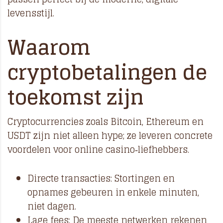
levensstijl.
Waarom
cryptobetalingen de
toekomst zijn
Cryptocurrencies zoals Bitcoin, Ethereum en
USDT zijn niet alleen hype; ze leveren concrete
voordelen voor online casino‑liefhebbers.
Directe transacties: Stortingen en
opnames gebeuren in enkele minuten,
niet dagen.
Lage fees: De meeste netwerken rekenen