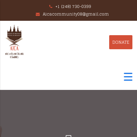
+1 (248) 730-0399
Aicacommunity08@gmail.com
DONATE