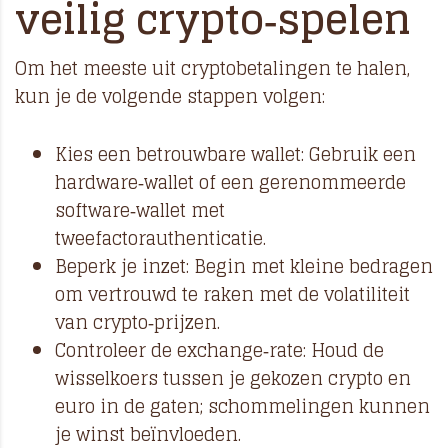
veilig crypto‑spelen
Om het meeste uit cryptobetalingen te halen,
kun je de volgende stappen volgen:
Kies een betrouwbare wallet: Gebruik een
hardware‑wallet of een gerenommeerde
software‑wallet met
tweefactorauthenticatie.
Beperk je inzet: Begin met kleine bedragen
om vertrouwd te raken met de volatiliteit
van crypto‑prijzen.
Controleer de exchange‑rate: Houd de
wisselkoers tussen je gekozen crypto en
euro in de gaten; schommelingen kunnen
je winst beïnvloeden.