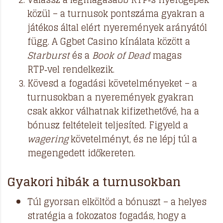
közül – a turnusok pontszáma gyakran a
játékos által elért nyeremények arányától
függ. A Ggbet Casino kínálata között a
Starburst
és a
Book of Dead
magas
RTP‑vel rendelkezik.
Kövesd a fogadási követelményeket – a
turnusokban a nyeremények gyakran
csak akkor válhatnak kifizethetővé, ha a
bónusz feltételeit teljesíted. Figyeld a
wagering
követelményt, és ne lépj túl a
megengedett időkereten.
Gyakori hibák a turnusokban
Túl gyorsan elköltöd a bónuszt – a helyes
stratégia a fokozatos fogadás, hogy a