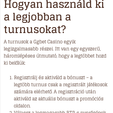
Hogyan használd ki
a legjobban a
turnusokat?
A turnusok a Ggbet Casino egyik
legizgalmasabb részei. Itt van egy egyszerű,
háromlépéses útmutató, hogy a legtöbbet hozd
ki belőlük:
Regisztrálj és aktiváld a bónuszt – a
legtöbb turnus csak a regisztrált játékosok
számára elérhető. A regisztráció után
aktiváld az aktuális bónuszt a promóciós
oldalon.
Válassz a legmagasabb RTP‑s nyerőgépek