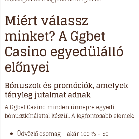
Miért válassz
minket? A Ggbet
Casino egyedülálló
előnyei
Bónuszok és promóciók, amelyek
tényleg jutalmat adnak
A Ggbet Casino minden ünnepre egyedi
bónuszkínálattal készül. A legfontosabb elemek:
Üdvözlő csomag – akár 100 % + 50