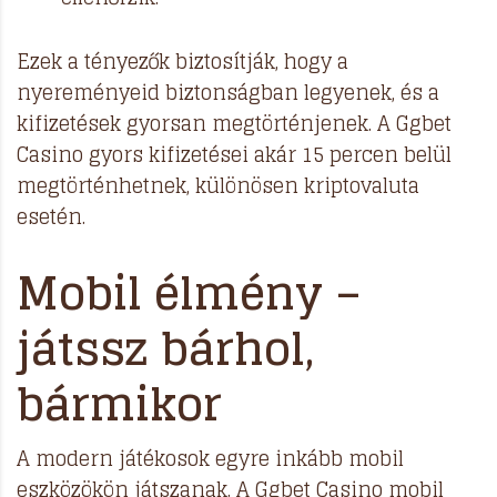
Ezek a tényezők biztosítják, hogy a
nyereményeid biztonságban legyenek, és a
kifizetések gyorsan megtörténjenek. A Ggbet
Casino gyors kifizetései akár 15 percen belül
megtörténhetnek, különösen kriptovaluta
esetén.
Mobil élmény –
játssz bárhol,
bármikor
A modern játékosok egyre inkább mobil
eszközökön játszanak. A Ggbet Casino mobil