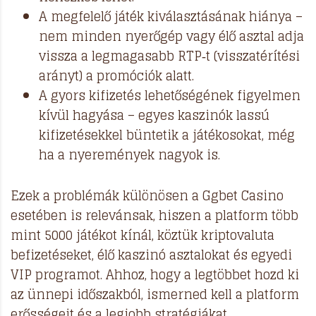
A megfelelő játék kiválasztásának hiánya –
nem minden nyerőgép vagy élő asztal adja
vissza a legmagasabb RTP‑t (visszatérítési
arányt) a promóciók alatt.
A gyors kifizetés lehetőségének figyelmen
kívül hagyása – egyes kaszinók lassú
kifizetésekkel büntetik a játékosokat, még
ha a nyeremények nagyok is.
Ezek a problémák különösen a Ggbet Casino
esetében is relevánsak, hiszen a platform több
mint 5000 játékot kínál, köztük kriptovaluta
befizetéseket, élő kaszinó asztalokat és egyedi
VIP programot. Ahhoz, hogy a legtöbbet hozd ki
az ünnepi időszakból, ismerned kell a platform
erősségeit és a legjobb stratégiákat.