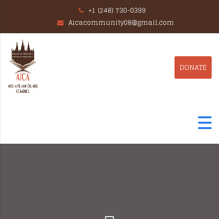
+1 (248) 730-0399
Aicacommunity08@gmail.com
DONATE