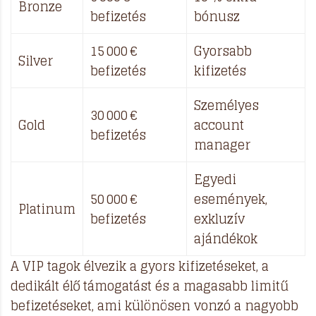
Bronze
befizetés
bónusz
15 000 €
Gyorsabb
Silver
befizetés
kifizetés
Személyes
30 000 €
Gold
account
befizetés
manager
Egyedi
50 000 €
események,
Platinum
befizetés
exkluzív
ajándékok
A VIP tagok élvezik a gyors kifizetéseket, a
dedikált élő támogatást és a magasabb limitű
befizetéseket, ami különösen vonzó a nagyobb