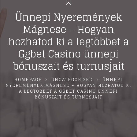
Ünnepi Nyeremények
Mágnese – Hogyan
hozhatod ki a legtöbbet a
Ggbet Casino ünnepi
bónuszait és turnusjait
HOMEPAGE
UNCATEGORIZED
ÜNNEPI
NYEREMÉNYEK MÁGNESE – HOGYAN HOZHATOD KI
A LEGTÖBBET A GGBET CASINO ÜNNEPI
BÓNUSZAIT ÉS TURNUSJAIT