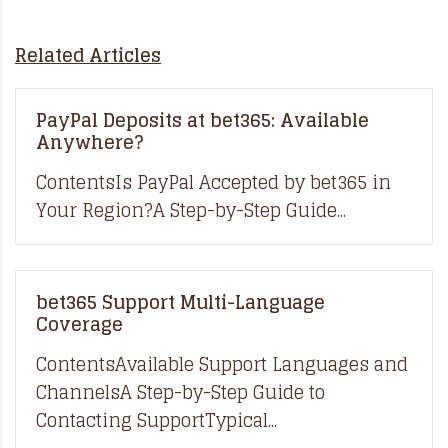
Related Articles
PayPal Deposits at bet365: Available
Anywhere?
ContentsIs PayPal Accepted by bet365 in
Your Region?A Step-by-Step Guide...
bet365 Support Multi-Language
Coverage
ContentsAvailable Support Languages and
ChannelsA Step-by-Step Guide to
Contacting SupportTypical...