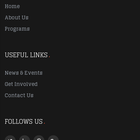
Home
About Us
Programs
USEFUL LINKS
News & Events
Get Involved
Contact Us
FOLLOWS US