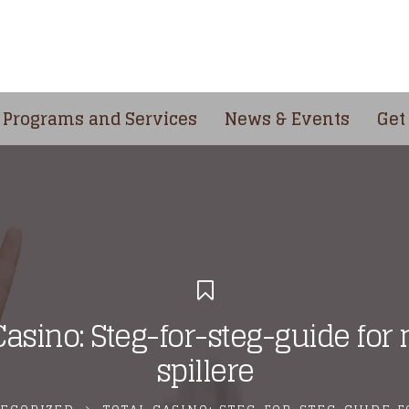
Programs and Services
News & Events
Get
Casino: Steg-for-steg-guide for
spillere