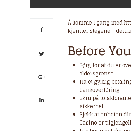
Å komme i gang med
ht
kjenner stegene – denne
Before You
Sørg for at du er ove
aldersgrense.
Ha et gyldig betalin
bankoverføring.
Skru på tofaktoraute
sikkerhet.
Sjekk at enheten din
Casino er tilgjengeli
Les bonusvilkårene 