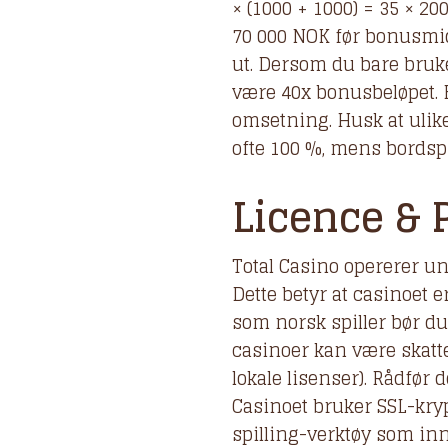
× (1000 + 1000) = 35 × 20
70 000 NOK før bonusmid
ut. Dersom du bare bruk
være 40x bonusbeløpet. 
omsetning. Husk at ulike 
ofte 100 %, mens bordspi
Licence & 
Total Casino opererer un
Dette betyr at casinoet 
som norsk spiller bør du
casinoer kan være skatte
lokale lisenser). Rådfør 
Casinoet bruker SSL-krypt
spilling-verktøy som i