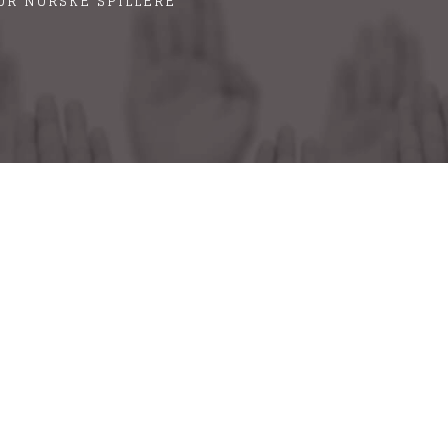
FOR NORSKE SPILLERE