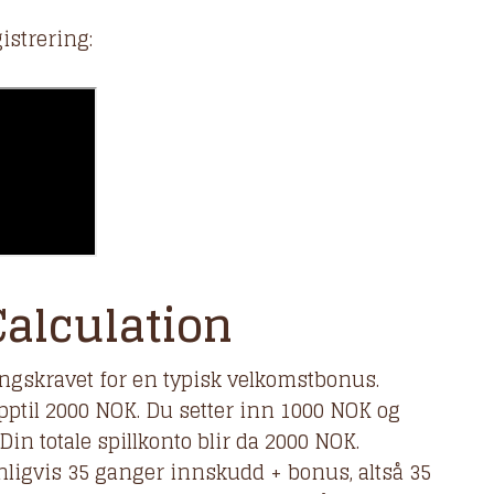
istrering:
alculation
ngskravet for en typisk velkomstbonus.
pptil 2000 NOK. Du setter inn 1000 NOK og
in totale spillkonto blir da 2000 NOK.
ligvis 35 ganger innskudd + bonus, altså 35