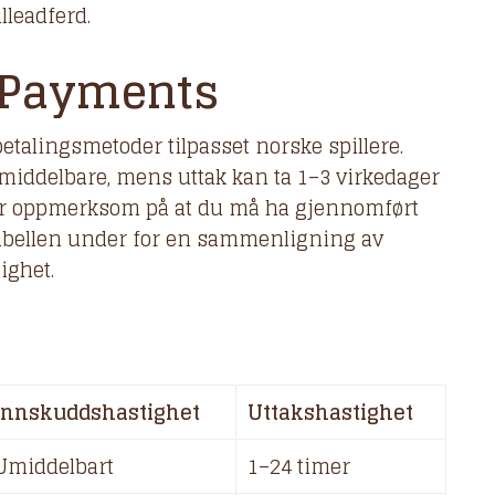
lleadferd.
 Payments
 betalingsmetoder tilpasset norske spillere.
middelbare, mens uttak kan ta 1–3 virkedager
r oppmerksom på at du må ha gjennomført
 tabellen under for en sammenligning av
ighet.
Innskuddshastighet
Uttakshastighet
Umiddelbart
1–24 timer