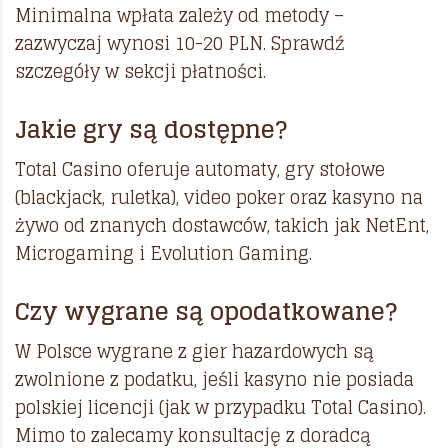
Minimalna wpłata zależy od metody –
zazwyczaj wynosi 10-20 PLN. Sprawdź
szczegóły w sekcji płatności.
Jakie gry są dostępne?
Total Casino oferuje automaty, gry stołowe
(blackjack, ruletka), video poker oraz kasyno na
żywo od znanych dostawców, takich jak NetEnt,
Microgaming i Evolution Gaming.
Czy wygrane są opodatkowane?
W Polsce wygrane z gier hazardowych są
zwolnione z podatku, jeśli kasyno nie posiada
polskiej licencji (jak w przypadku Total Casino).
Mimo to zalecamy konsultację z doradcą