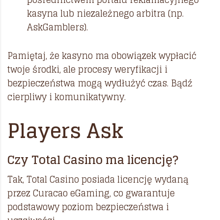
kasyna lub niezależnego arbitra (np.
AskGamblers).
Pamiętaj, że kasyno ma obowiązek wypłacić
twoje środki, ale procesy weryfikacji i
bezpieczeństwa mogą wydłużyć czas. Bądź
cierpliwy i komunikatywny.
Players Ask
Czy Total Casino ma licencję?
Tak, Total Casino posiada licencję wydaną
przez Curacao eGaming, co gwarantuje
podstawowy poziom bezpieczeństwa i