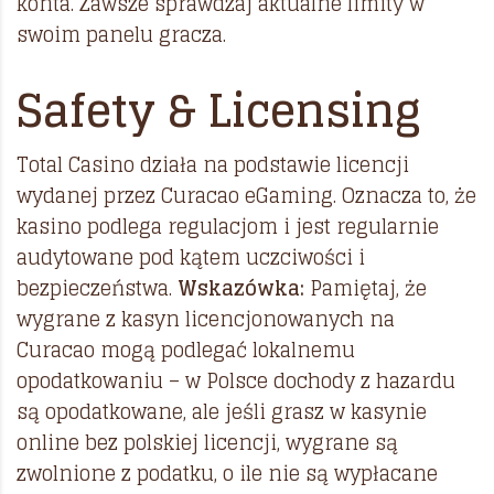
konta. Zawsze sprawdzaj aktualne limity w
swoim panelu gracza.
Safety & Licensing
Total Casino działa na podstawie licencji
wydanej przez Curacao eGaming. Oznacza to, że
kasino podlega regulacjom i jest regularnie
audytowane pod kątem uczciwości i
bezpieczeństwa.
Wskazówka:
Pamiętaj, że
wygrane z kasyn licencjonowanych na
Curacao mogą podlegać lokalnemu
opodatkowaniu – w Polsce dochody z hazardu
są opodatkowane, ale jeśli grasz w kasynie
online bez polskiej licencji, wygrane są
zwolnione z podatku, o ile nie są wypłacane