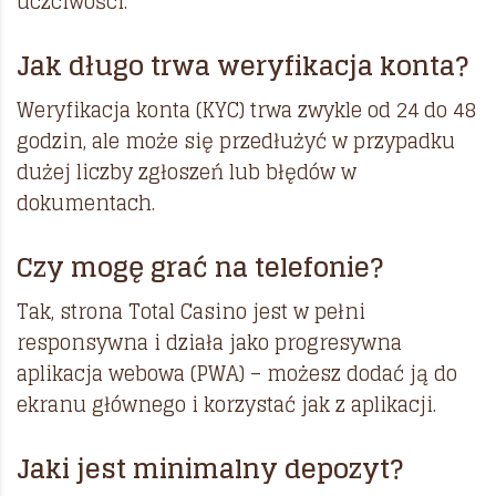
uczciwości.
Jak długo trwa weryfikacja konta?
Weryfikacja konta (KYC) trwa zwykle od 24 do 48
godzin, ale może się przedłużyć w przypadku
dużej liczby zgłoszeń lub błędów w
dokumentach.
Czy mogę grać na telefonie?
Tak, strona Total Casino jest w pełni
responsywna i działa jako progresywna
aplikacja webowa (PWA) – możesz dodać ją do
ekranu głównego i korzystać jak z aplikacji.
Jaki jest minimalny depozyt?