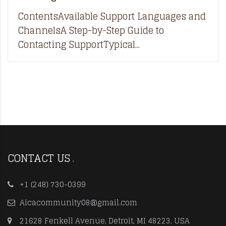
ContentsAvailable Support Languages and
ChannelsA Step-by-Step Guide to
Contacting SupportTypical...
CONTACT US
+1 (248) 730-0399
Aicacommunity08@gmail.com
21628 Fenkell Avenue, Detroit, MI 48223, USA