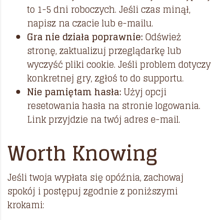
to 1-5 dni roboczych. Jeśli czas minął,
napisz na czacie lub e-mailu.
Gra nie działa poprawnie:
Odśwież
stronę, zaktualizuj przeglądarkę lub
wyczyść pliki cookie. Jeśli problem dotyczy
konkretnej gry, zgłoś to do supportu.
Nie pamiętam hasła:
Użyj opcji
resetowania hasła na stronie logowania.
Link przyjdzie na twój adres e-mail.
Worth Knowing
Jeśli twoja wypłata się opóźnia, zachowaj
spokój i postępuj zgodnie z poniższymi
krokami: