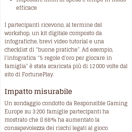
efficace
I partecipanti ricevono, al termine del
workshop, un kit digitale composto da
infografiche, brevi video tutorial e una
checklist di “buone pratiche”. Ad esempio,
l’infografica “5 regole d’oro per giocare in
famiglia” è stata scaricata più di 12 000 volte dal
sito di FortunePlay.
Impatto misurabile
Un sondaggio condotto da Responsible Gaming
Europe su 3 200 famiglie partecipanti ha
mostrato che il 68 % ha aumentato la
consapevolezza dei rischi legati al gioco