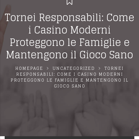
Tornei Responsabili: Come
i Casino Moderni
Proteggono le Famiglie e
Mantengono il Gioco Sano
HOMEPAGE
UNCATEGORIZED
TORNEI
RESPONSABILI: COME I CASINO MODERNI
PROTEGGONO LE FAMIGLIE E MANTENGONO IL
GIOCO SANO