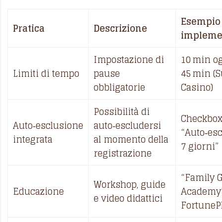
Esempio 
Pratica
Descrizione
impleme
Impostazione di
10 min o
Limiti di tempo
pause
45 min (
obbligatorie
Casino)
Possibilità di
Checkbo
Auto‑esclusione
auto‑escludersi
“Auto‑esc
integrata
al momento della
7 giorni”
registrazione
“Family 
Workshop, guide
Educazione
Academy”
e video didattici
FortuneP