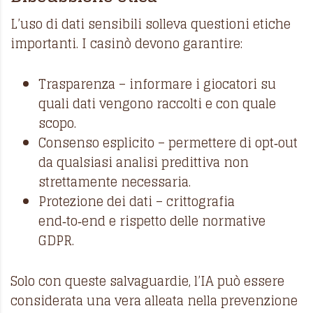
L’uso di dati sensibili solleva questioni etiche
importanti. I casinò devono garantire:
Trasparenza – informare i giocatori su
quali dati vengono raccolti e con quale
scopo.
Consenso esplicito – permettere di opt‑out
da qualsiasi analisi predittiva non
strettamente necessaria.
Protezione dei dati – crittografia
end‑to‑end e rispetto delle normative
GDPR.
Solo con queste salvaguardie, l’IA può essere
considerata una vera alleata nella prevenzione