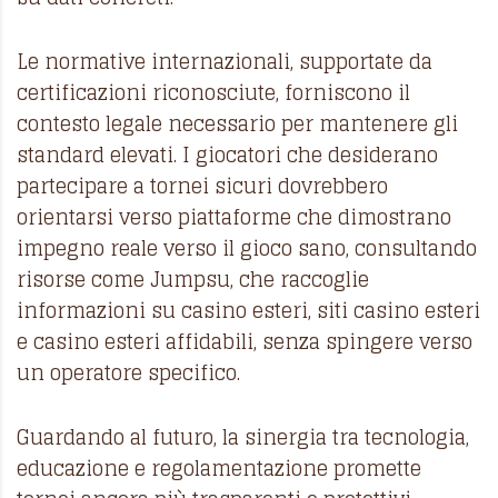
Le normative internazionali, supportate da
certificazioni riconosciute, forniscono il
contesto legale necessario per mantenere gli
standard elevati. I giocatori che desiderano
partecipare a tornei sicuri dovrebbero
orientarsi verso piattaforme che dimostrano
impegno reale verso il gioco sano, consultando
risorse come Jumpsu, che raccoglie
informazioni su casino esteri, siti casino esteri
e casino esteri affidabili, senza spingere verso
un operatore specifico.
Guardando al futuro, la sinergia tra tecnologia,
educazione e regolamentazione promette