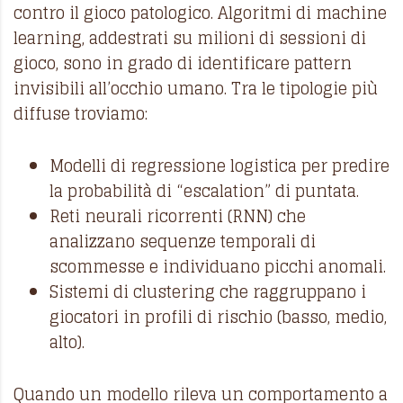
contro il gioco patologico. Algoritmi di machine
learning, addestrati su milioni di sessioni di
gioco, sono in grado di identificare pattern
invisibili all’occhio umano. Tra le tipologie più
diffuse troviamo:
Modelli di regressione logistica per predire
la probabilità di “escalation” di puntata.
Reti neurali ricorrenti (RNN) che
analizzano sequenze temporali di
scommesse e individuano picchi anomali.
Sistemi di clustering che raggruppano i
giocatori in profili di rischio (basso, medio,
alto).
Quando un modello rileva un comportamento a