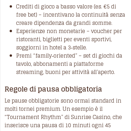
Crediti di gioco a basso valore (es. €5 di
free bet) – incentivano la continuità senza
creare dipendenza da grandi somme.
Esperienze non monetarie – voucher per
ristoranti, biglietti per eventi sportivi,
soggiorni in hotel a 3‑stelle.
Premi “family‑oriented” – set di giochi da
tavolo, abbonamenti a piattaforme
streaming, buoni per attività all’aperto.
Regole di pausa obbligatoria
Le pause obbligatorie sono ormai standard in
molti tornei premium. Un esempio è il
“Tournament Rhythm” di Sunrise Casino, che
inserisce una pausa di 10 minuti ogni 45