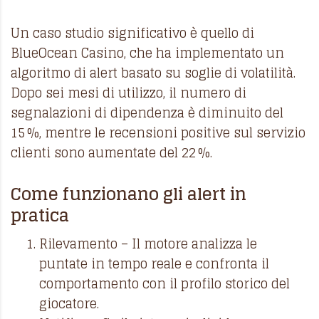
Un caso studio significativo è quello di
BlueOcean Casino, che ha implementato un
algoritmo di alert basato su soglie di volatilità.
Dopo sei mesi di utilizzo, il numero di
segnalazioni di dipendenza è diminuito del
15 %, mentre le recensioni positive sul servizio
clienti sono aumentate del 22 %.
Come funzionano gli alert in
pratica
Rilevamento – Il motore analizza le
puntate in tempo reale e confronta il
comportamento con il profilo storico del
giocatore.