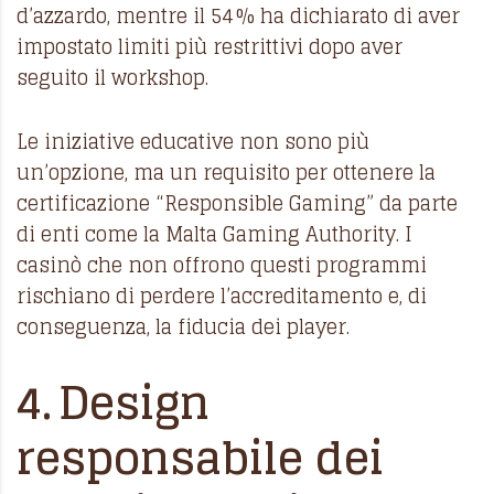
d’azzardo, mentre il 54 % ha dichiarato di aver
impostato limiti più restrittivi dopo aver
seguito il workshop.
Le iniziative educative non sono più
un’opzione, ma un requisito per ottenere la
certificazione “Responsible Gaming” da parte
di enti come la Malta Gaming Authority. I
casinò che non offrono questi programmi
rischiano di perdere l’accreditamento e, di
conseguenza, la fiducia dei player.
4. Design
responsabile dei