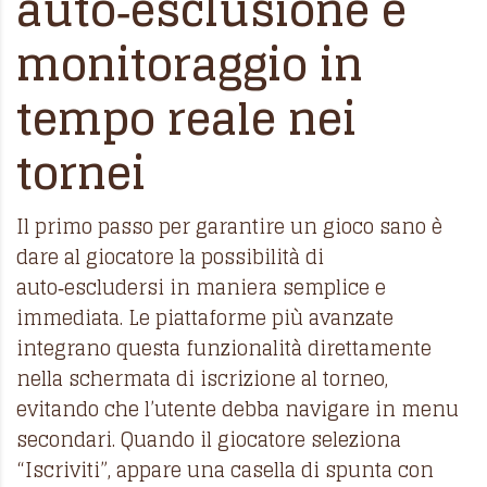
auto‑esclusione e
monitoraggio in
tempo reale nei
tornei
Il primo passo per garantire un gioco sano è
dare al giocatore la possibilità di
auto‑escludersi in maniera semplice e
immediata. Le piattaforme più avanzate
integrano questa funzionalità direttamente
nella schermata di iscrizione al torneo,
evitando che l’utente debba navigare in menu
secondari. Quando il giocatore seleziona
“Iscriviti”, appare una casella di spunta con