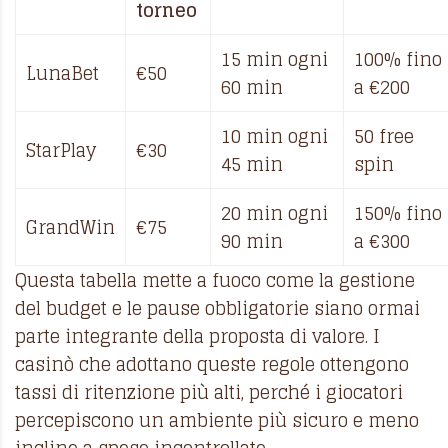
torneo
15 min ogni
100% fino
LunaBet
€50
60 min
a €200
10 min ogni
50 free
StarPlay
€30
45 min
spin
20 min ogni
150% fino
GrandWin
€75
90 min
a €300
Questa tabella mette a fuoco come la gestione
del budget e le pause obbligatorie siano ormai
parte integrante della proposta di valore. I
casinò che adottano queste regole ottengono
tassi di ritenzione più alti, perché i giocatori
percepiscono un ambiente più sicuro e meno