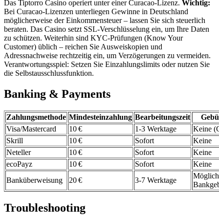
Das Tiptorro Casino operiert unter einer Curacao‑Lizenz.
Wichtig:
Bei Curacao‑Lizenzen unterliegen Gewinne in Deutschland
möglicherweise der Einkommensteuer – lassen Sie sich steuerlich
beraten. Das Casino setzt SSL‑Verschlüsselung ein, um Ihre Daten
zu schützen. Weiterhin sind KYC‑Prüfungen (Know Your
Customer) üblich – reichen Sie Ausweiskopien und
Adressnachweise rechtzeitig ein, um Verzögerungen zu vermeiden.
Verantwortungsspiel: Setzen Sie Einzahlungslimits oder nutzen Sie
die Selbstausschlussfunktion.
Banking & Payments
Zahlungsmethode
Mindesteinzahlung
Bearbeitungszeit
Gebü
Visa/Mastercard
10 €
1‑3 Werktage
Keine (
Skrill
10 €
Sofort
Keine
Neteller
10 €
Sofort
Keine
ecoPayz
10 €
Sofort
Keine
Möglich
Banküberweisung
20 €
3‑7 Werktage
Bankge
Troubleshooting