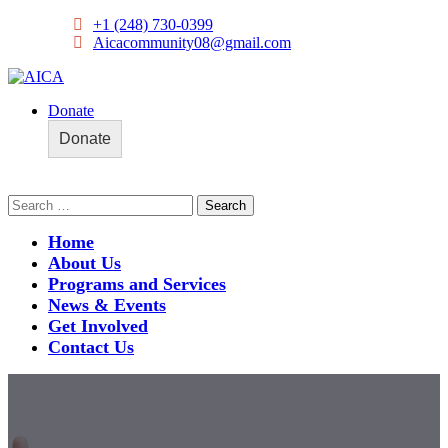
+1 (248) 730-0399
Aicacommunity08@gmail.com
Donate
Donate
Search
for:
Home
About Us
Programs and Services
News & Events
Get Involved
Contact Us