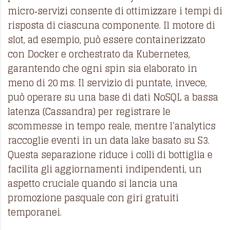
micro‑servizi consente di ottimizzare i tempi di
risposta di ciascuna componente. Il motore di
slot, ad esempio, può essere containerizzato
con Docker e orchestrato da Kubernetes,
garantendo che ogni spin sia elaborato in
meno di 20 ms. Il servizio di puntate, invece,
può operare su una base di dati NoSQL a bassa
latenza (Cassandra) per registrare le
scommesse in tempo reale, mentre l’analytics
raccoglie eventi in un data lake basato su S3.
Questa separazione riduce i colli di bottiglia e
facilita gli aggiornamenti indipendenti, un
aspetto cruciale quando si lancia una
promozione pasquale con giri gratuiti
temporanei.