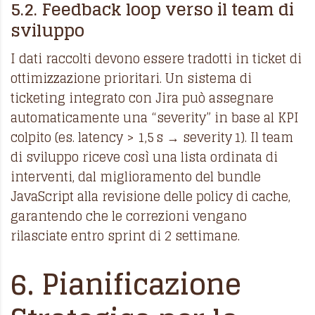
5.2. Feedback loop verso il team di
sviluppo
I dati raccolti devono essere tradotti in ticket di
ottimizzazione prioritari. Un sistema di
ticketing integrato con Jira può assegnare
automaticamente una “severity” in base al KPI
colpito (es. latency > 1,5 s → severity 1). Il team
di sviluppo riceve così una lista ordinata di
interventi, dal miglioramento del bundle
JavaScript alla revisione delle policy di cache,
garantendo che le correzioni vengano
rilasciate entro sprint di 2 settimane.
6. Pianificazione