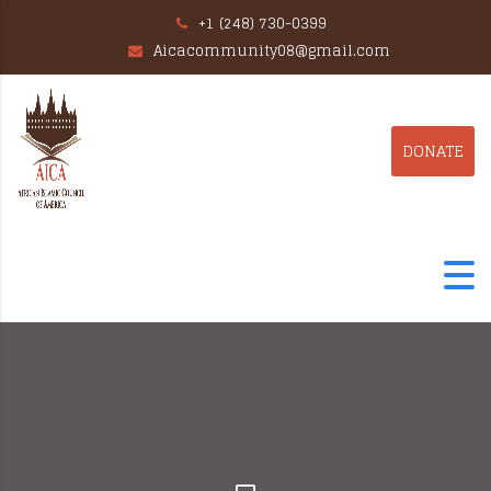
+1 (248) 730-0399
Aicacommunity08@gmail.com
DONATE