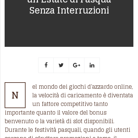
Senza Interruzioni
el mondo dei giochi d’azzardo online,
N
la velocità di caricamento è diventata
un fattore competitivo tanto
importante quanto il valore del bonus
benvenuto o la varietà di slot disponibili.
Durante le festività pasquali, quando gli utenti