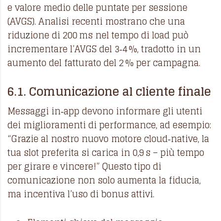
e valore medio delle puntate per sessione
(AVGS). Analisi recenti mostrano che una
riduzione di 200 ms nel tempo di load può
incrementare l’AVGS del 3‑4 %, tradotto in un
aumento del fatturato del 2 % per campagna.
6.1. Comunicazione al cliente finale
Messaggi in‑app devono informare gli utenti
dei miglioramenti di performance, ad esempio:
“Grazie al nostro nuovo motore cloud‑native, la
tua slot preferita si carica in 0,9 s – più tempo
per girare e vincere!” Questo tipo di
comunicazione non solo aumenta la fiducia,
ma incentiva l’uso di bonus attivi.