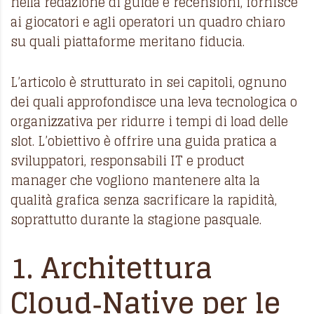
nella redazione di guide e recensioni, fornisce
ai giocatori e agli operatori un quadro chiaro
su quali piattaforme meritano fiducia.
L’articolo è strutturato in sei capitoli, ognuno
dei quali approfondisce una leva tecnologica o
organizzativa per ridurre i tempi di load delle
slot. L’obiettivo è offrire una guida pratica a
sviluppatori, responsabili IT e product
manager che vogliono mantenere alta la
qualità grafica senza sacrificare la rapidità,
soprattutto durante la stagione pasquale.
1. Architettura
Cloud‑Native per le