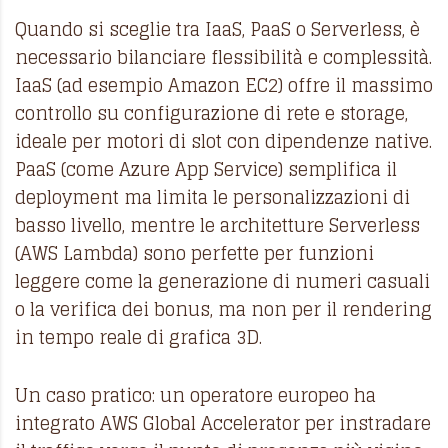
Quando si sceglie tra IaaS, PaaS o Serverless, è
necessario bilanciare flessibilità e complessità.
IaaS (ad esempio Amazon EC2) offre il massimo
controllo su configurazione di rete e storage,
ideale per motori di slot con dipendenze native.
PaaS (come Azure App Service) semplifica il
deployment ma limita le personalizzazioni di
basso livello, mentre le architetture Serverless
(AWS Lambda) sono perfette per funzioni
leggere come la generazione di numeri casuali
o la verifica dei bonus, ma non per il rendering
in tempo reale di grafica 3D.
Un caso pratico: un operatore europeo ha
integrato AWS Global Accelerator per instradare