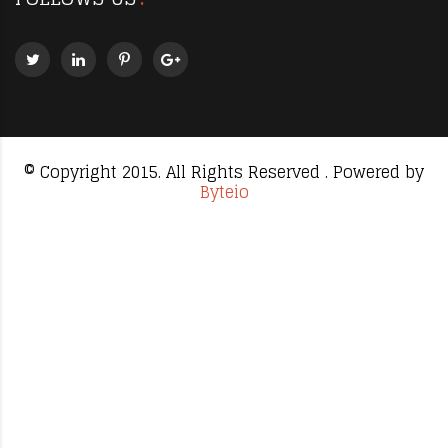
© Copyright 2015. All Rights Reserved . Powered by
Byteio