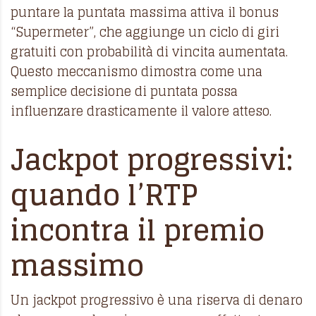
puntare la puntata massima attiva il bonus
“Supermeter”, che aggiunge un ciclo di giri
gratuiti con probabilità di vincita aumentata.
Questo meccanismo dimostra come una
semplice decisione di puntata possa
influenzare drasticamente il valore atteso.
Jackpot progressivi:
quando l’RTP
incontra il premio
massimo
Un jackpot progressivo è una riserva di denaro