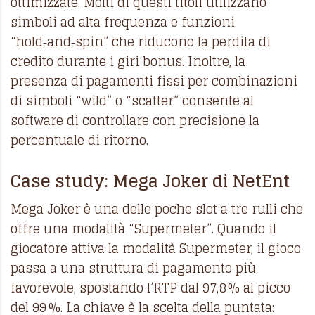
ottimizzate. Molti di questi titoli utilizzano
simboli ad alta frequenza e funzioni
“hold‑and‑spin” che riducono la perdita di
credito durante i giri bonus. Inoltre, la
presenza di pagamenti fissi per combinazioni
di simboli “wild” o “scatter” consente al
software di controllare con precisione la
percentuale di ritorno.
Case study: Mega Joker di NetEnt
Mega Joker è una delle poche slot a tre rulli che
offre una modalità “Supermeter”. Quando il
giocatore attiva la modalità Supermeter, il gioco
passa a una struttura di pagamento più
favorevole, spostando l’RTP dal 97,8 % al picco
del 99 %. La chiave è la scelta della puntata: