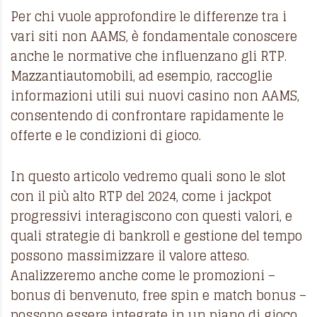
Per chi vuole approfondire le differenze tra i
vari
siti non AAMS
, è fondamentale conoscere
anche le normative che influenzano gli RTP.
Mazzantiautomobili, ad esempio, raccoglie
informazioni utili sui nuovi casino non AAMS,
consentendo di confrontare rapidamente le
offerte e le condizioni di gioco.
In questo articolo vedremo quali sono le slot
con il più alto RTP del 2024, come i jackpot
progressivi interagiscono con questi valori, e
quali strategie di bankroll e gestione del tempo
possono massimizzare il valore atteso.
Analizzeremo anche come le promozioni –
bonus di benvenuto, free spin e match bonus –
possono essere integrate in un piano di gioco