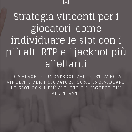
Strategia vincenti per i
giocatori: come
individuare le slot con i
più alti RTP e i jackpot più
allettanti
HOMEPAGE
UNCATEGORIZED
STRATEGIA
VINCENTI PER I GIOCATORI: COME INDIVIDUARE
LE SLOT CON I PIÙ ALTI RTP E I JACKPOT PIÙ
ALLETTANTI