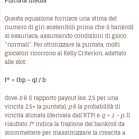
Puntata media
Questa equazione fornisce una stima del
numero di giri sostenibili prima che il bankroll
si esaurisca, assumendo condizioni di gioco
“normali”. Per ottimizzare la puntata, molti
giocatori ricorrono al Kelly Criterion, adattato
alle slot:
f* = (bp – q) / b
dove
b
è il rapporto payout (es. 2,5 per una
vincita 2,5× la puntata),
p
è la probabilità di
vincita stimata (derivata dall’RTP) e
q = 1 – p
. Il
risultato
f*
indica la frazione del bankroll da
scommettere per massimizzare la crescita a