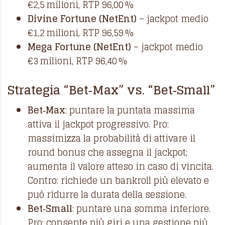
€2,5 milioni, RTP 96,00 %
Divine Fortune (NetEnt)
– jackpot medio
€1,2 milioni, RTP 96,59 %
Mega Fortune (NetEnt)
– jackpot medio
€3 milioni, RTP 96,40 %
Strategia “Bet‑Max” vs. “Bet‑Small”
Bet‑Max
: puntare la puntata massima
attiva il jackpot progressivo. Pro:
massimizza la probabilità di attivare il
round bonus che assegna il jackpot;
aumenta il valore atteso in caso di vincita.
Contro: richiede un bankroll più elevato e
può ridurre la durata della sessione.
Bet‑Small
: puntare una somma inferiore.
Pro: consente più giri e una gestione più