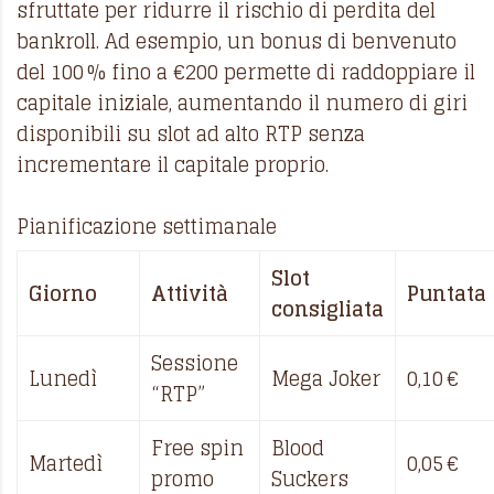
sfruttate per ridurre il rischio di perdita del
bankroll. Ad esempio, un bonus di benvenuto
del 100 % fino a €200 permette di raddoppiare il
capitale iniziale, aumentando il numero di giri
disponibili su slot ad alto RTP senza
incrementare il capitale proprio.
Pianificazione settimanale
Slot
Giorno
Attività
Puntata
consigliata
Sessione
Lunedì
Mega Joker
0,10 €
“RTP”
Free spin
Blood
Martedì
0,05 €
promo
Suckers