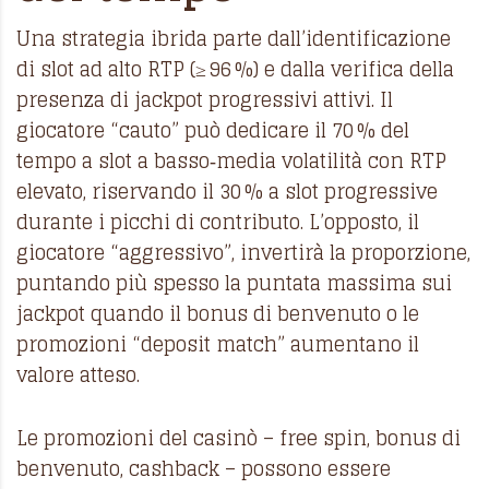
Una strategia ibrida parte dall’identificazione
di slot ad alto RTP (≥ 96 %) e dalla verifica della
presenza di jackpot progressivi attivi. Il
giocatore “cauto” può dedicare il 70 % del
tempo a slot a basso‑media volatilità con RTP
elevato, riservando il 30 % a slot progressive
durante i picchi di contributo. L’opposto, il
giocatore “aggressivo”, invertirà la proporzione,
puntando più spesso la puntata massima sui
jackpot quando il bonus di benvenuto o le
promozioni “deposit match” aumentano il
valore atteso.
Le promozioni del casinò – free spin, bonus di
benvenuto, cashback – possono essere