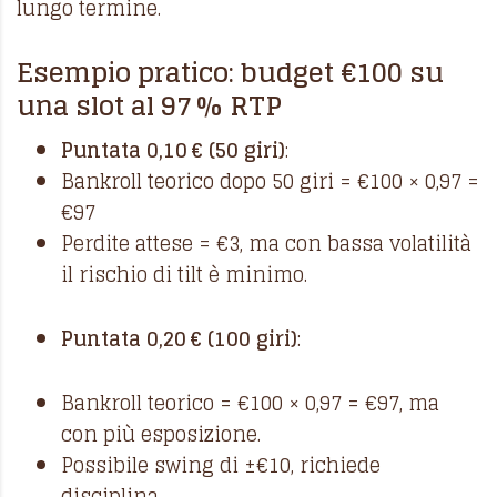
lungo termine.
Esempio pratico: budget €100 su
una slot al 97 % RTP
Puntata 0,10 € (50 giri)
:
Bankroll teorico dopo 50 giri = €100 × 0,97 =
€97
Perdite attese = €3, ma con bassa volatilità
il rischio di tilt è minimo.
Puntata 0,20 € (100 giri)
:
Bankroll teorico = €100 × 0,97 = €97, ma
con più esposizione.
Possibile swing di ±€10, richiede
disciplina.