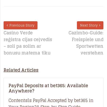
Previous Story
Next Story
Casino Verde
Cazimbo-Guide:
reģistrācijas ceļvedis
Freispiele und
– soli pa solim ar
Sportwetten
bonusu matemātiku
verstehen
Related Articles
PayPal Deposits at bet365: Available
Anywhere?
ContentsIs PayPal Accepted by bet365 in