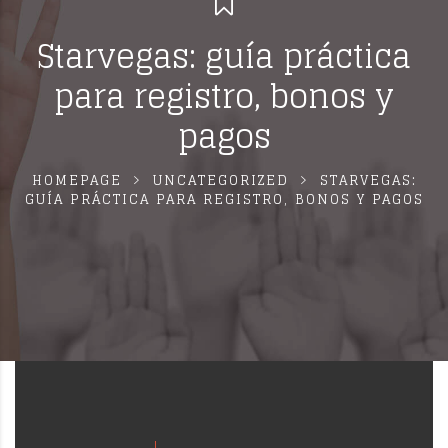
Starvegas: guía práctica
para registro, bonos y
pagos
HOMEPAGE
UNCATEGORIZED
STARVEGAS:
GUÍA PRÁCTICA PARA REGISTRO, BONOS Y PAGOS