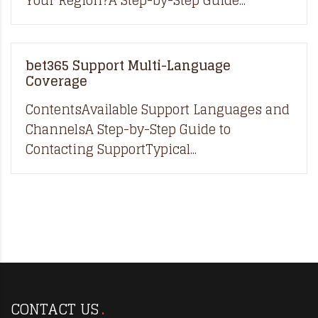
Your Region?A Step-by-Step Guide...
bet365 Support Multi-Language
Coverage
ContentsAvailable Support Languages and
ChannelsA Step-by-Step Guide to
Contacting SupportTypical...
CONTACT US