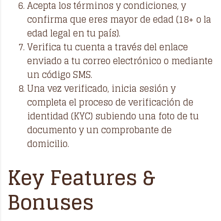
Acepta los términos y condiciones, y
confirma que eres mayor de edad (18+ o la
edad legal en tu país).
Verifica tu cuenta a través del enlace
enviado a tu correo electrónico o mediante
un código SMS.
Una vez verificado, inicia sesión y
completa el proceso de verificación de
identidad (KYC) subiendo una foto de tu
documento y un comprobante de
domicilio.
Key Features &
Bonuses