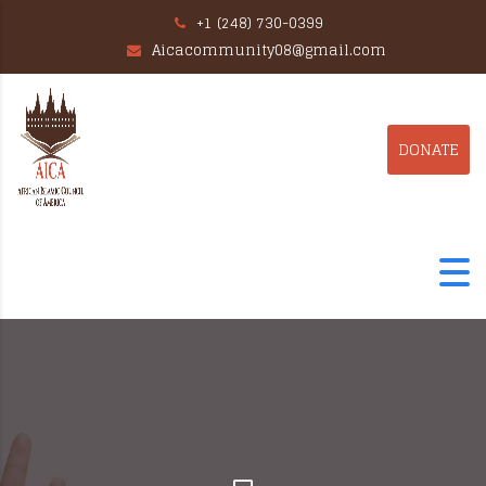
+1 (248) 730-0399
Aicacommunity08@gmail.com
DONATE