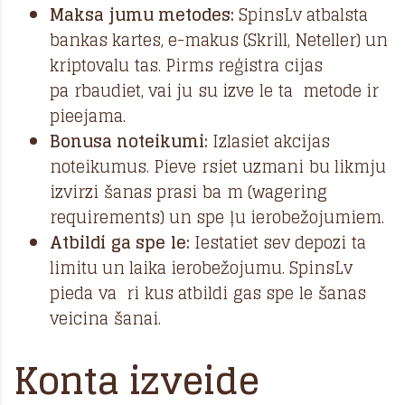
Maksājumu metodes:
SpinsLv atbalsta
bankas kartes, e-makus (Skrill, Neteller) un
kriptovalūtas. Pirms reģistrācijas
pārbaudiet, vai jūsu izvēlētā metode ir
pieejama.
Bonusa noteikumi:
Izlasiet akcijas
noteikumus. Pievērsiet uzmanību likmju
izvirzīšanas prasībām (wagering
requirements) un spēļu ierobežojumiem.
Atbildīga spēle:
Iestatiet sev depozīta
limitu un laika ierobežojumu. SpinsLv
piedāvā rīkus atbildīgas spēlēšanas
veicināšanai.
Konta izveide