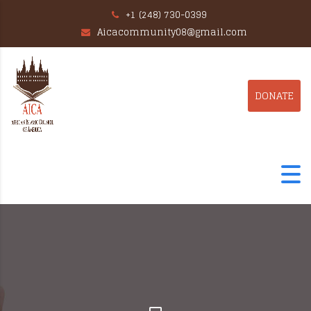
+1 (248) 730-0399
Aicacommunity08@gmail.com
DONATE