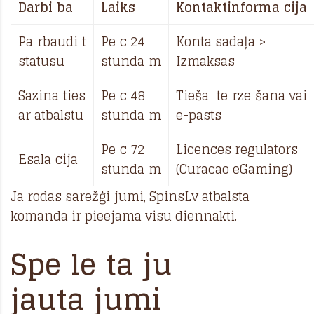
Darbība
Laiks
Kontaktinformācija
Pārbaudīt
Pēc 24
Konta sadaļa >
statusu
stundām
Izmaksas
Sazināties
Pēc 48
Tiešā tērzēšana vai
ar atbalstu
stundām
e-pasts
Pēc 72
Licences regulators
Esalācija
stundām
(Curacao eGaming)
Ja rodas sarežģījumi,
SpinsLv
atbalsta
komanda ir pieejama visu diennakti.
Spēlētāju
jautājumi