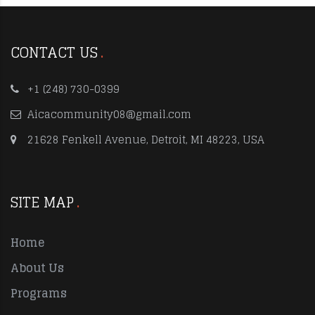
CONTACT US
+1 (248) 730-0399
Aicacommunity08@gmail.com
21628 Fenkell Avenue, Detroit, MI 48223, USA
SITE MAP
Home
About Us
Programs