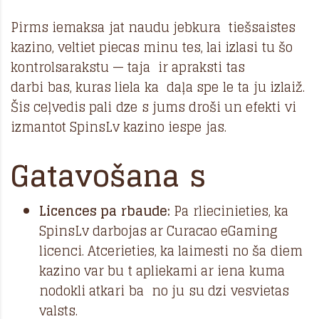
Pirms iemaksājat naudu jebkurā tiešsaistes
kazino, veltiet piecas minūtes, lai izlasītu šo
kontrolsarakstu — tajā ir aprakstītas
darbības, kuras lielākā daļa spēlētāju izlaiž.
Šis ceļvedis palīdzēs jums droši un efektīvi
izmantot SpinsLv kazino iespējas.
Gatavošanās
Licences pārbaude:
Pārliecinieties, ka
SpinsLv darbojas ar Curacao eGaming
licenci. Atcerieties, ka laimesti no šādiem
kazino var būt apliekami ar ienākuma
nodokli atkarībā no jūsu dzīvesvietas
valsts.