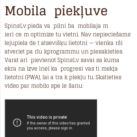
Mobilā piekļuve
SpinsLv piedāvā pilnībā mobilajām
ierīcēm optimizētu vietni. Nav nepieciešams
lejupielādēt atsevišķu lietotni — vienkārši
atveriet pārlūkprogrammu un piesakieties.
Varat arī pievienot SpinsLv savai sākuma
ekrāna izvēlnei kā progresīvas tīmekļa
lietotni (PWA), lai ātrāk piekļūtu. Skatieties
video par mobilo spēlēšanu: