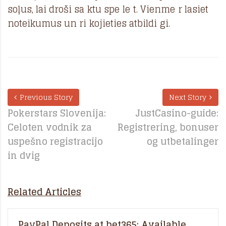
soļus, lai droši sāktu spēlēt. Vienmēr lasiet
noteikumus un rīkojieties atbildīgi.
Previous Story
Next Story
Pokerstars Slovenija:
JustCasino-guide:
Celoten vodnik za
Registrering, bonuser
uspešno registracijo
og utbetalinger
in dvig
Related Articles
PayPal Deposits at bet365: Available