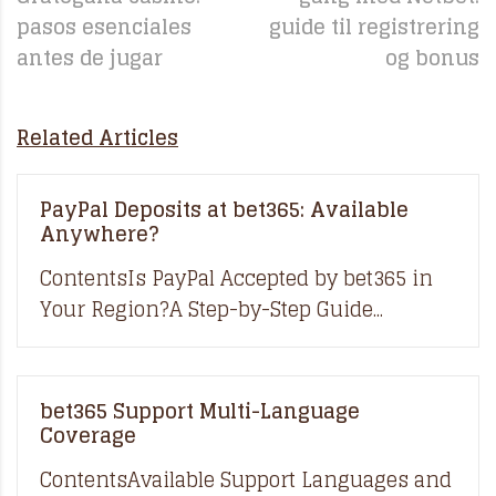
pasos esenciales
guide til registrering
antes de jugar
og bonus
Related Articles
PayPal Deposits at bet365: Available
Anywhere?
ContentsIs PayPal Accepted by bet365 in
Your Region?A Step-by-Step Guide...
bet365 Support Multi-Language
Coverage
ContentsAvailable Support Languages and