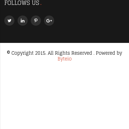
FOLLOWS US
© Copyright 2015. All Rights Reserved . Powered by
Byteio