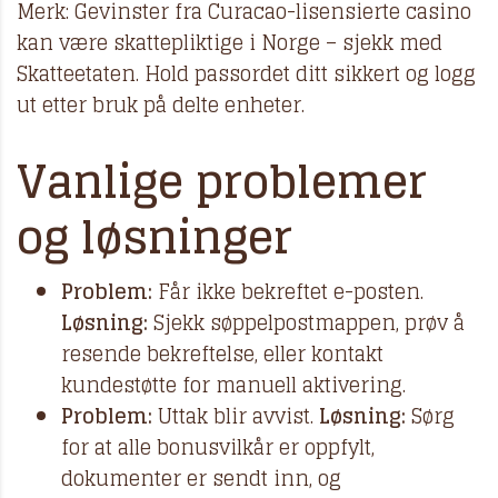
Merk: Gevinster fra Curacao-lisensierte casino
kan være skattepliktige i Norge – sjekk med
Skatteetaten. Hold passordet ditt sikkert og logg
ut etter bruk på delte enheter.
Vanlige problemer
og løsninger
Problem:
Får ikke bekreftet e-posten.
Løsning:
Sjekk søppelpostmappen, prøv å
resende bekreftelse, eller kontakt
kundestøtte for manuell aktivering.
Problem:
Uttak blir avvist.
Løsning:
Sørg
for at alle bonusvilkår er oppfylt,
dokumenter er sendt inn, og