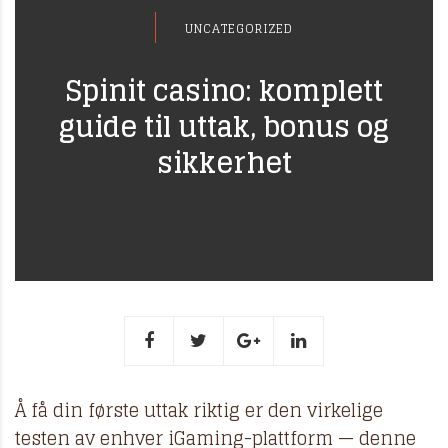
UNCATEGORIZED
Spinit casino: komplett
guide til uttak, bonus og
sikkerhet
Å få din første uttak riktig er den virkelige
testen av enhver iGaming-plattform — denne