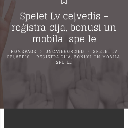
Spelet Lv ceļvedis –
reģistrācija, bonusi un
mobilā spēle
HOMEPAGE
UNCATEGORIZED
SPELET LV
CEĻVEDIS – REĢISTRĀCIJA, BONUSI UN MOBILĀ
SPĒLE