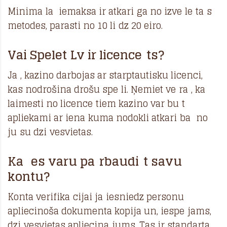
Minimālā iemaksa ir atkarīga no izvēlētās
metodes, parasti no 10 līdz 20 eiro.
Vai Spelet Lv ir licencēts?
Jā, kazino darbojas ar starptautisku licenci,
kas nodrošina drošu spēli. Ņemiet vērā, ka
laimesti no licencētiem kazino var būt
apliekami ar ienākuma nodokli atkarībā no
jūsu dzīvesvietas.
Kā es varu pārbaudīt savu
kontu?
Konta verifikācijai jāiesniedz personu
apliecinoša dokumenta kopija un, iespējams,
dzīvesvietas apliecinājums. Tas ir standarta