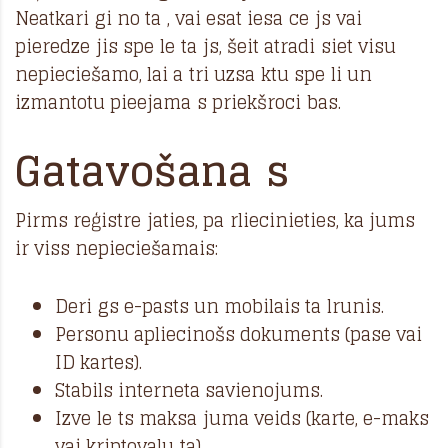
Neatkarīgi no tā, vai esat iesācējs vai
pieredzējis spēlētājs, šeit atradīsiet visu
nepieciešamo, lai ātri uzsāktu spēli un
izmantotu pieejamās priekšrocības.
Gatavošanās
Pirms reģistrējaties, pārliecinieties, ka jums
ir viss nepieciešamais:
Derīgs e-pasts un mobilais tālrunis.
Personu apliecinošs dokuments (pase vai
ID kartes).
Stabils interneta savienojums.
Izvēlēts maksājuma veids (karte, e-maks
vai kriptovalūta).