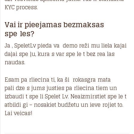
KYC process.
Vai ir pieejamas bezmaksas
spēles?
Jā, SpeletLv piedāvā demo režīmu lielākajai
daļai spēļu, kurās var spēlēt bez reālas
naudas.
Esam pārliecināti, ka šī rokasgrāmata
palīdzēs jums justies pārliecinātiem un
izbaudīt spēli Spelet Lv. Neaizmirstiet spēlēt
atbildīgi – nosakiet budžetu un ievērojiet to.
Lai veicas!