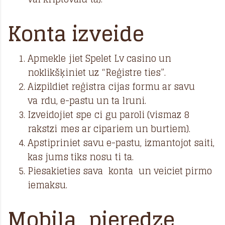
Konta izveide
Apmeklējiet
Spelet Lv casino
un
noklikšķiniet uz “Reģistrēties”.
Aizpildiet reģistrācijas formu ar savu
vārdu, e-pastu un tālruni.
Izveidojiet spēcīgu paroli (vismaz 8
rakstzīmes ar cipariem un burtiem).
Apstipriniet savu e-pastu, izmantojot saiti,
kas jums tiks nosūtīta.
Piesakieties savā kontā un veiciet pirmo
iemaksu.
Mobilā pieredze