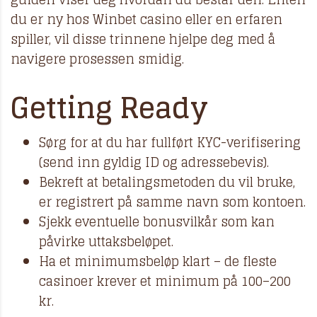
du er ny hos Winbet casino eller en erfaren
spiller, vil disse trinnene hjelpe deg med å
navigere prosessen smidig.
Getting Ready
Sørg for at du har fullført KYC-verifisering
(send inn gyldig ID og adressebevis).
Bekreft at betalingsmetoden du vil bruke,
er registrert på samme navn som kontoen.
Sjekk eventuelle bonusvilkår som kan
påvirke uttaksbeløpet.
Ha et minimumsbeløp klart – de fleste
casinoer krever et minimum på 100–200
kr.