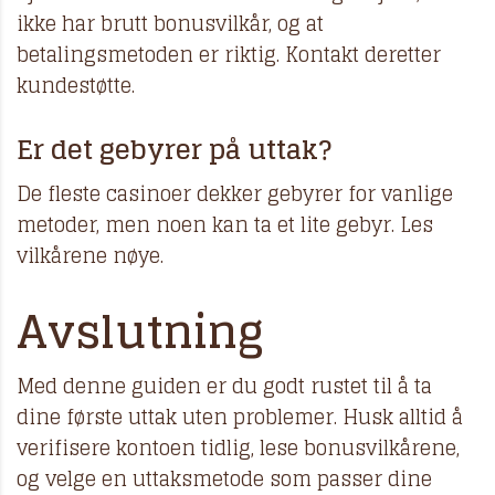
ikke har brutt bonusvilkår, og at
betalingsmetoden er riktig. Kontakt deretter
kundestøtte.
Er det gebyrer på uttak?
De fleste casinoer dekker gebyrer for vanlige
metoder, men noen kan ta et lite gebyr. Les
vilkårene nøye.
Avslutning
Med denne guiden er du godt rustet til å ta
dine første uttak uten problemer. Husk alltid å
verifisere kontoen tidlig, lese bonusvilkårene,
og velge en uttaksmetode som passer dine