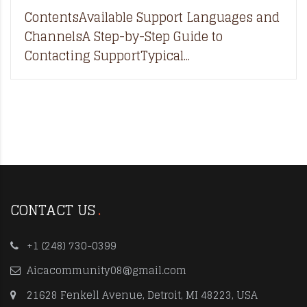
ContentsAvailable Support Languages and
ChannelsA Step-by-Step Guide to
Contacting SupportTypical...
CONTACT US
+1 (248) 730-0399
Aicacommunity08@gmail.com
21628 Fenkell Avenue, Detroit, MI 48223, USA