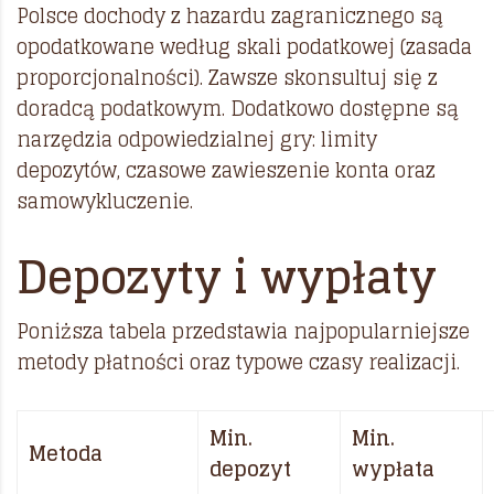
Polsce dochody z hazardu zagranicznego są
opodatkowane według skali podatkowej (zasada
proporcjonalności). Zawsze skonsultuj się z
doradcą podatkowym. Dodatkowo dostępne są
narzędzia odpowiedzialnej gry: limity
depozytów, czasowe zawieszenie konta oraz
samowykluczenie.
Depozyty i wypłaty
Poniższa tabela przedstawia najpopularniejsze
metody płatności oraz typowe czasy realizacji.
Min.
Min.
Metoda
depozyt
wypłata