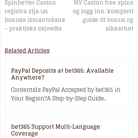
Spinbetter Casino
NV Casino free spins
reģistrācija un
og logg inn: komplett
bonusa izmantošana
guide til bonus og
– praktisks ceļvedis
sikkerhet
Related Articles
PayPal Deposits at bet365: Available
Anywhere?
ContentsIs PayPal Accepted by bet365 in
Your Region?A Step-by-Step Guide...
bet365 Support Multi-Language
Coverage