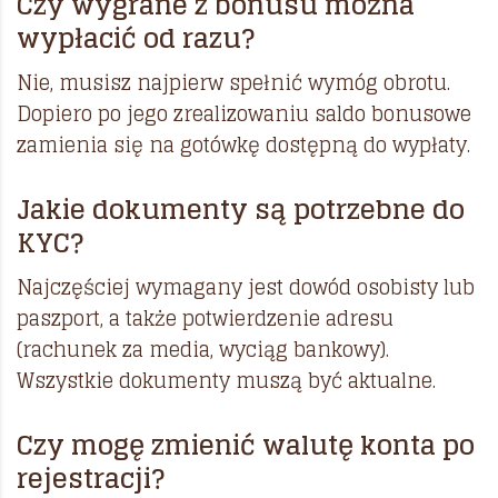
Czy wygrane z bonusu można
wypłacić od razu?
Nie, musisz najpierw spełnić wymóg obrotu.
Dopiero po jego zrealizowaniu saldo bonusowe
zamienia się na gotówkę dostępną do wypłaty.
Jakie dokumenty są potrzebne do
KYC?
Najczęściej wymagany jest dowód osobisty lub
paszport, a także potwierdzenie adresu
(rachunek za media, wyciąg bankowy).
Wszystkie dokumenty muszą być aktualne.
Czy mogę zmienić walutę konta po
rejestracji?