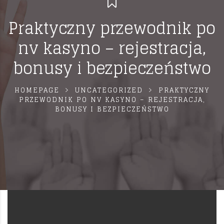
Praktyczny przewodnik po
nv kasyno – rejestracja,
bonusy i bezpieczeństwo
HOMEPAGE
UNCATEGORIZED
PRAKTYCZNY
PRZEWODNIK PO NV KASYNO – REJESTRACJA,
BONUSY I BEZPIECZEŃSTWO