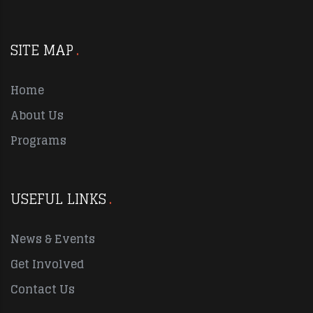
SITE MAP
Home
About Us
Programs
USEFUL LINKS
News & Events
Get Involved
Contact Us