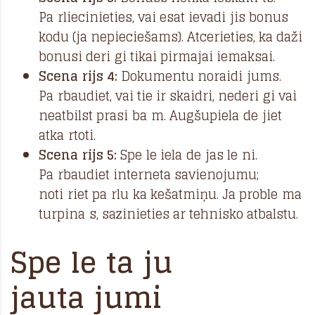
Pārliecinieties, vai esat ievadījis bonus
kodu (ja nepieciešams). Atcerieties, ka daži
bonusi derīgi tikai pirmajai iemaksai.
Scenārijs 4:
Dokumentu noraidījums.
Pārbaudiet, vai tie ir skaidri, nederīgi vai
neatbilst prasībām. Augšupielādējiet
atkārtoti.
Scenārijs 5:
Spēle ielādējas lēni.
Pārbaudiet interneta savienojumu;
notīriet pārlūka kešatmiņu. Ja problēma
turpinās, sazinieties ar tehnisko atbalstu.
Spēlētāju
jautājumi