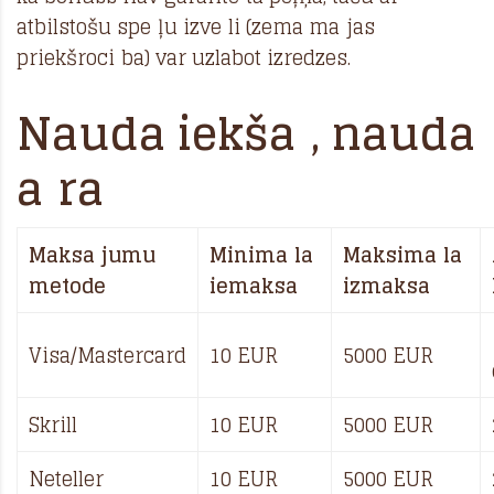
atbilstošu spēļu izvēli (zema mājas
priekšrocība) var uzlabot izredzes.
Nauda iekšā, nauda
ārā
Maksājumu
Minimālā
Maksimālā
metode
iemaksa
izmaksa
Visa/Mastercard
10 EUR
5000 EUR
Skrill
10 EUR
5000 EUR
Neteller
10 EUR
5000 EUR