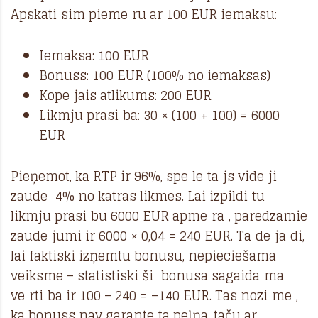
Apskatīsim piemēru ar 100 EUR iemaksu:
Iemaksa: 100 EUR
Bonuss: 100 EUR (100% no iemaksas)
Kopējais atlikums: 200 EUR
Likmju prasība: 30 × (100 + 100) = 6000
EUR
Pieņemot, ka RTP ir 96%, spēlētājs vidēji
zaudē 4% no katras likmes. Lai izpildītu
likmju prasību 6000 EUR apmērā, paredzamie
zaudējumi ir 6000 × 0,04 = 240 EUR. Tādējādi,
lai faktiski izņemtu bonusu, nepieciešama
veiksme – statistiski šī bonusa sagaidāmā
vērtība ir 100 – 240 = –140 EUR. Tas nozīmē,
ka bonuss nav garantēta peļņa, taču ar