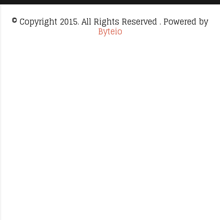
© Copyright 2015. All Rights Reserved . Powered by
Byteio