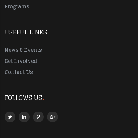
Programs
USEFUL LINKS
News & Events
Get Involved
Contact Us
FOLLOWS US