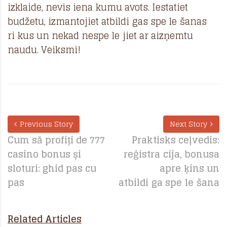
izklaide, nevis ienākumu avots. Iestatiet
budžetu, izmantojiet atbildīgas spēlēšanas
rīkus un nekad nespēlējiet ar aizņemtu
naudu. Veiksmi!
Previous Story
Next Story
Cum să profiți de 777
Praktisks ceļvedis:
casino bonus și
reģistrācija, bonusa
sloturi: ghid pas cu
aprēķins un
pas
atbildīga spēlēšana
Related Articles