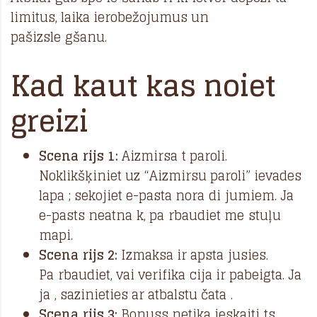
limitus, laika ierobežojumus un
pašizslēgšanu.
Kad kaut kas noiet
greizi
Scenārijs 1:
Aizmirsāt paroli.
Noklikšķiniet uz “Aizmirsu paroli” ievades
lapā; sekojiet e-pasta norādījumiem. Ja
e-pasts neatnāk, pārbaudiet mēstuļu
mapi.
Scenārijs 2:
Izmaksa ir apstājusies.
Pārbaudiet, vai verifikācija ir pabeigta. Ja
jā, sazinieties ar atbalstu čatā.
Scenārijs 3:
Bonuss netika ieskaitīts.