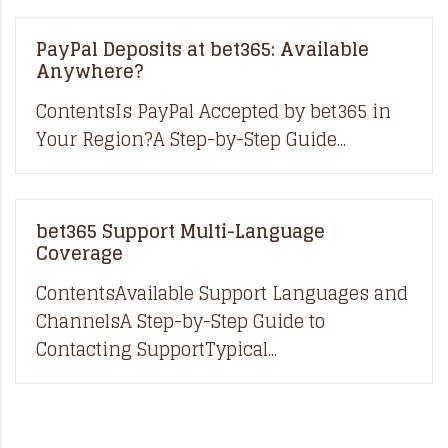
PayPal Deposits at bet365: Available
Anywhere?
ContentsIs PayPal Accepted by bet365 in
Your Region?A Step-by-Step Guide...
bet365 Support Multi-Language
Coverage
ContentsAvailable Support Languages and
ChannelsA Step-by-Step Guide to
Contacting SupportTypical...