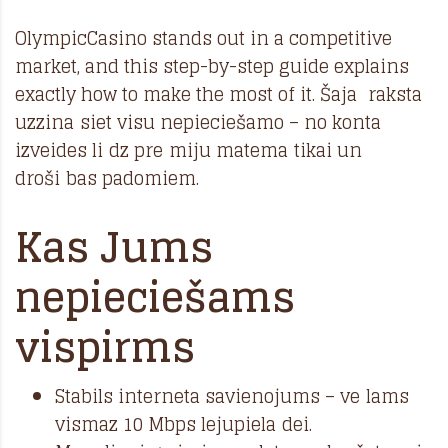
OlympicCasino
stands out in a competitive
market, and this step-by-step guide explains
exactly how to make the most of it. Šajā rakstā
uzzināsiet visu nepieciešamo – no konta
izveides līdz prēmiju matemātikai un
drošības padomiem.
Kas Jums
nepieciešams
vispirms
Stabils interneta savienojums – vēlams
vismaz 10 Mbps lejupielādei.