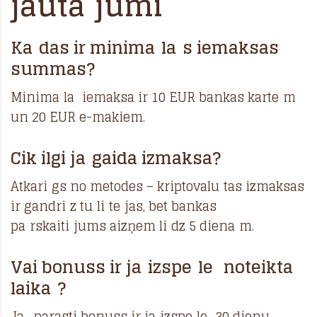
jautājumi
Kādas ir minimālās iemaksas
summas?
Minimālā iemaksa ir 10 EUR bankas kartēm
un 20 EUR e-makiem.
Cik ilgi jāgaida izmaksa?
Atkarīgs no metodes – kriptovalūtas izmaksas
ir gandrīz tūlītējas, bet bankas
pārskaitījums aizņem līdz 5 dienām.
Vai bonuss ir jāizspēlē noteiktā
laikā?
Jā, parasti bonuss ir jāizspēlē 30 dienu