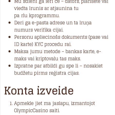
Mūsdienīga ierīce – dators, planšete vai
viedtālrunis ar atjauninātu
pārlūkprogrammu.
Derīga e-pasta adrese un tālruņa
numurs verifikācijai.
Personu apliecinošs dokuments (pase vai
ID karte) KYC procedūrai.
Maksājumu metode – bankas karte, e-
maks vai kriptovalūtas maks.
Izpratne par atbildīgu spēli – nosakiet
budžetu pirms reģistrācijas.
Konta izveide
Apmeklējiet mājaslapu, izmantojot
OlympicCasino
saiti.