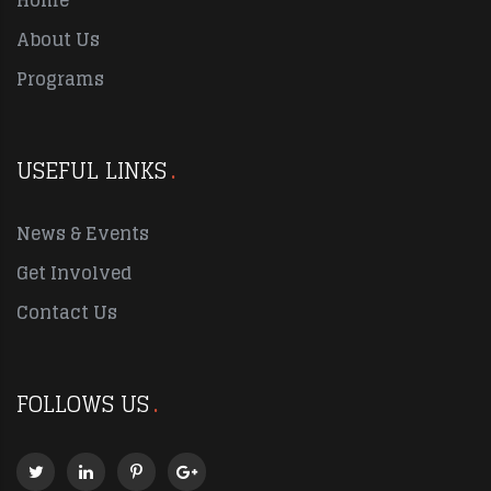
Home
About Us
Programs
USEFUL LINKS
News & Events
Get Involved
Contact Us
FOLLOWS US