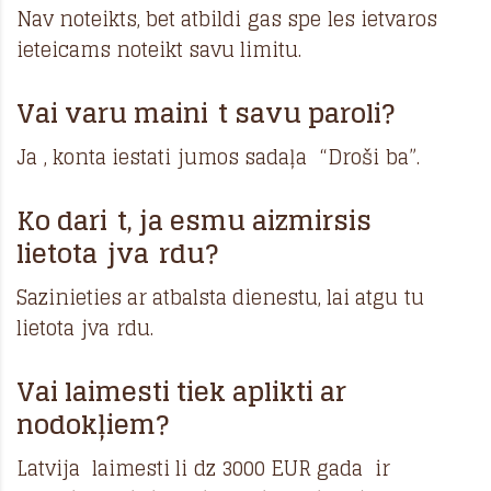
Nav noteikts, bet atbildīgas spēles ietvaros
ieteicams noteikt savu limitu.
Vai varu mainīt savu paroli?
Jā, konta iestatījumos sadaļā “Drošība”.
Ko darīt, ja esmu aizmirsis
lietotājvārdu?
Sazinieties ar atbalsta dienestu, lai atgūtu
lietotājvārdu.
Vai laimesti tiek aplikti ar
nodokļiem?
Latvijā laimesti līdz 3000 EUR gadā ir