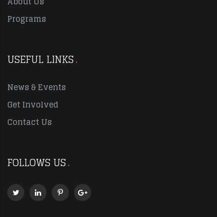
About Us
Programs
USEFUL LINKS
News & Events
Get Involved
Contact Us
FOLLOWS US