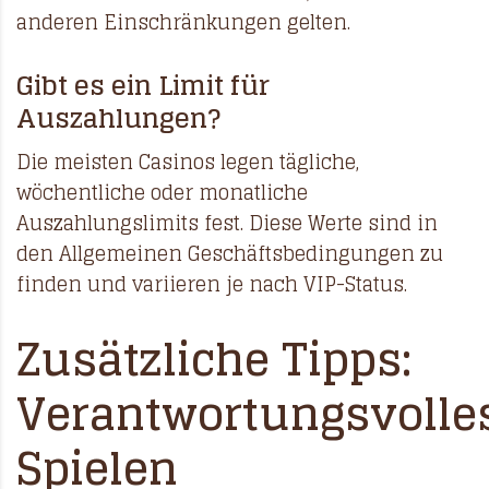
anderen Einschränkungen gelten.
Gibt es ein Limit für
Auszahlungen?
Die meisten Casinos legen tägliche,
wöchentliche oder monatliche
Auszahlungslimits fest. Diese Werte sind in
den Allgemeinen Geschäftsbedingungen zu
finden und variieren je nach VIP-Status.
Zusätzliche Tipps:
Verantwortungsvolle
Spielen