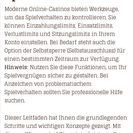
Moderne Online-Casinos bieten Werkzeuge,
um das Spielverhalten zu kontrollieren. Sie
können Einzahlungslimits, Einsatzlimits,
Verlustlimits und Sitzungslimits in Ihrem
Konto einstellen. Bei Bedarf steht auch die
Option der Selbstsperre (Selbstausschluss) für
einen bestimmten Zeitraum zur Verfügung.
Hinweis:
Nutzen Sie diese Funktionen, um Ihr
Spielvergnügen sicher zu gestalten. Bei
Anzeichen von problematischem
Spielverhalten sollten Sie professionelle Hilfe
suchen.
Dieser Leitfaden hat Ihnen die grundlegenden
Schritte und wichtigen Konzepte gezeigt. Mit