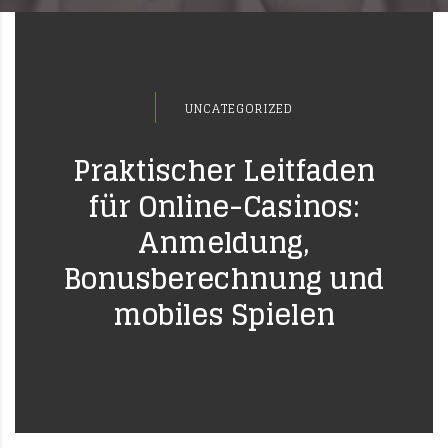
UNCATEGORIZED
Praktischer Leitfaden
für Online-Casinos:
Anmeldung,
Bonusberechnung und
mobiles Spielen