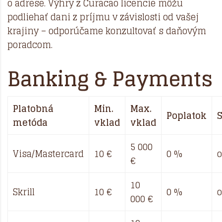
o adrese. Výhry z Curacao licencie môžu
podliehať dani z príjmu v závislosti od vašej
krajiny – odporúčame konzultovať s daňovým
poradcom.
Banking & Payments
Platobná
Min.
Max.
Poplatok
metóda
vklad
vklad
5 000
Visa/Mastercard
10 €
0 %
o
€
10
Skrill
10 €
0 %
o
000 €