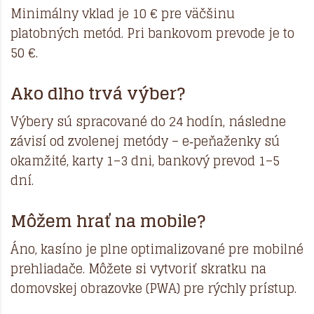
Minimálny vklad je 10 € pre väčšinu
platobných metód. Pri bankovom prevode je to
50 €.
Ako dlho trvá výber?
Výbery sú spracované do 24 hodín, následne
závisí od zvolenej metódy – e‑peňaženky sú
okamžité, karty 1–3 dni, bankový prevod 1–5
dní.
Môžem hrať na mobile?
Áno, kasíno je plne optimalizované pre mobilné
prehliadače. Môžete si vytvoriť skratku na
domovskej obrazovke (PWA) pre rýchly prístup.