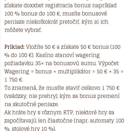
získate doxxbet registracia bonus napríklad
100 % bonus do 100 €, musíte bonusové
peniaze niekoľkokrát pretočiť, kým si ich
môžete vybrať.
Príklad:
Vložíte 50 € a získate 50 € bonus (100
% do 100 €). Kasíno stanoví wagering
požiadavku 35× na bonusovú sumu. Výpočet:
Wagering = bonus × multiplikátor = 50 € × 35 =
1 750 €.
To znamená, že musíte staviť celkovo 1 750 €
(vsádzky, nie prehry), kým sa bonus premení
na skutočné peniaze.
Ak hráte hry s rôznym RTP, niektoré hry sa
započítavajú len čiastočne (napr. automaty 100
%, stolové hry 10 %).