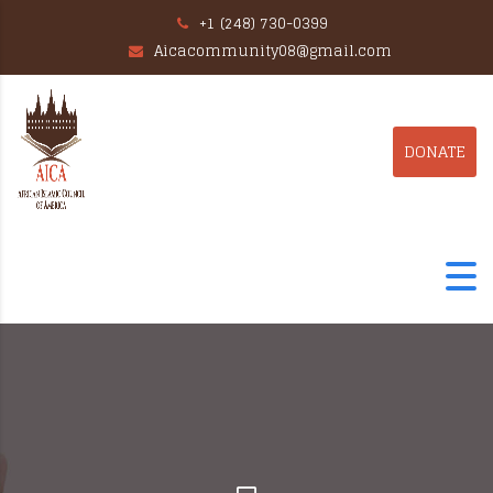
+1 (248) 730-0399
Aicacommunity08@gmail.com
DONATE