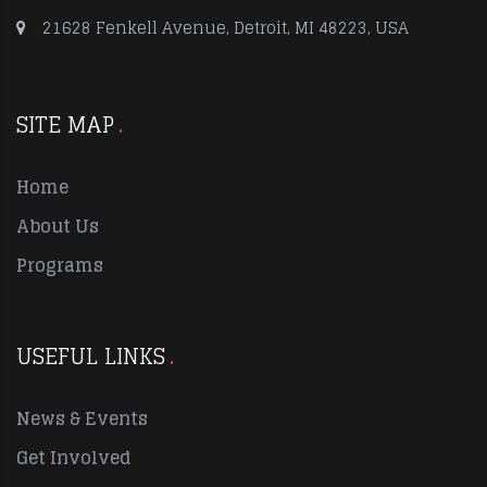
21628 Fenkell Avenue, Detroit, MI 48223, USA
SITE MAP
Home
About Us
Programs
USEFUL LINKS
News & Events
Get Involved