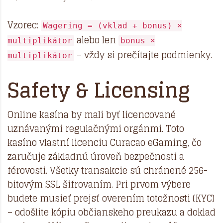
Vzorec:
Wagering = (vklad + bonus) ×
alebo len
multiplikátor
bonus ×
– vždy si prečítajte podmienky.
multiplikátor
Safety & Licensing
Online kasína by mali byť licencované
uznávanými regulačnými orgánmi. Toto
kasíno vlastní licenciu Curacao eGaming, čo
zaručuje základnú úroveň bezpečnosti a
férovosti. Všetky transakcie sú chránené 256-
bitovým SSL šifrovaním. Pri prvom výbere
budete musieť prejsť overením totožnosti (KYC)
– odošlite kópiu občianskeho preukazu a doklad