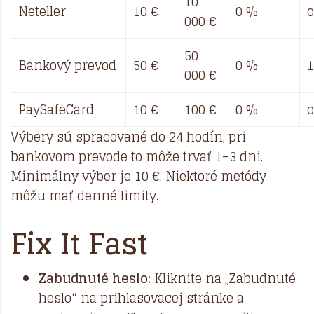
10
Neteller
10 €
0 %
o
000 €
50
Bankový prevod
50 €
0 %
1
000 €
PaySafeCard
10 €
100 €
0 %
o
Výbery sú spracované do 24 hodín, pri
bankovom prevode to môže trvať 1–3 dni.
Minimálny výber je 10 €. Niektoré metódy
môžu mať denné limity.
Fix It Fast
Zabudnuté heslo:
Kliknite na „Zabudnuté
heslo“ na prihlasovacej stránke a