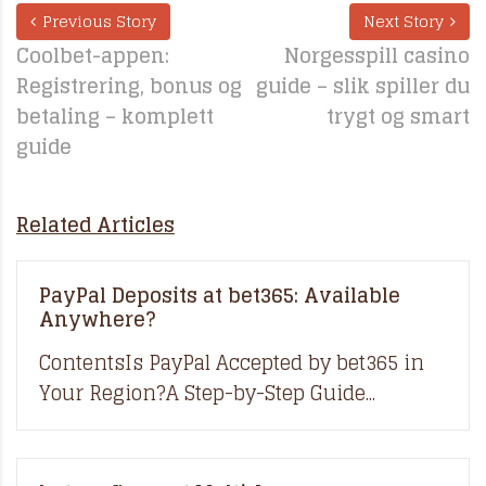
Previous Story
Next Story
Coolbet-appen:
Norgesspill casino
Registrering, bonus og
guide – slik spiller du
betaling – komplett
trygt og smart
guide
Related Articles
PayPal Deposits at bet365: Available
Anywhere?
ContentsIs PayPal Accepted by bet365 in
Your Region?A Step-by-Step Guide...