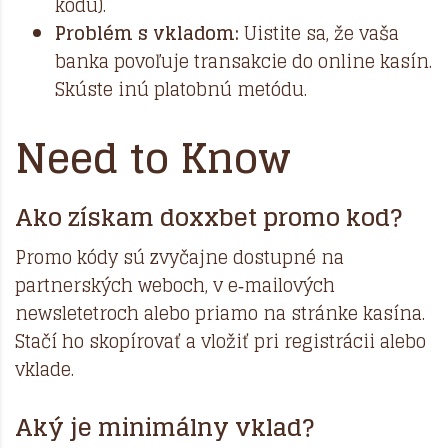
kódu).
Problém s vkladom:
Uistite sa, že vaša
banka povoľuje transakcie do online kasín.
Skúste inú platobnú metódu.
Need to Know
Ako získam doxxbet promo kod?
Promo kódy sú zvyčajne dostupné na
partnerských weboch, v e‑mailových
newsletetroch alebo priamo na stránke kasína.
Stačí ho skopírovať a vložiť pri registrácii alebo
vklade.
Aký je minimálny vklad?