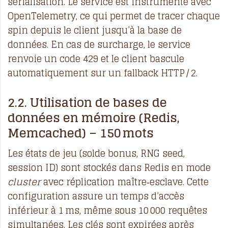
sérialisation. Le service est instrumenté avec
OpenTelemetry, ce qui permet de tracer chaque
spin depuis le client jusqu’à la base de
données. En cas de surcharge, le service
renvoie un code 429 et le client bascule
automatiquement sur un fallback HTTP / 2.
2.2. Utilisation de bases de
données en mémoire (Redis,
Memcached) – 150 mots
Les états de jeu (solde bonus, RNG seed,
session ID) sont stockés dans Redis en mode
cluster
avec réplication maître‑esclave. Cette
configuration assure un temps d’accès
inférieur à 1 ms, même sous 10 000 requêtes
simultanées. Les clés sont expirées après