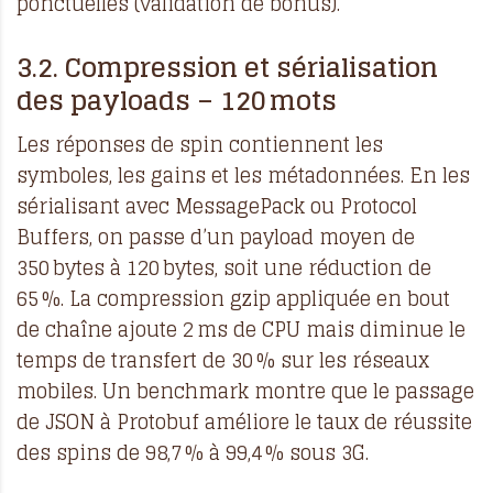
ponctuelles (validation de bonus).
3.2. Compression et sérialisation
des payloads – 120 mots
Les réponses de spin contiennent les
symboles, les gains et les métadonnées. En les
sérialisant avec MessagePack ou Protocol
Buffers, on passe d’un payload moyen de
350 bytes à 120 bytes, soit une réduction de
65 %. La compression gzip appliquée en bout
de chaîne ajoute 2 ms de CPU mais diminue le
temps de transfert de 30 % sur les réseaux
mobiles. Un benchmark montre que le passage
de JSON à Protobuf améliore le taux de réussite
des spins de 98,7 % à 99,4 % sous 3G.