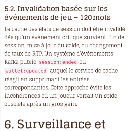
5.2. Invalidation basée sur les
événements de jeu – 120 mots
Le cache des états de session doit être invalidé
dès qu’un événement critique survient : fin de
session, mise à jour du solde, ou changement
de taux de RTP. Un système d’événements
Kafka publie
ou
session:ended
, auquel le service de cache
wallet:updated
réagit en supprimant les entrées
correspondantes. Cette approche évite les
incohérences où un joueur verrait un solde
obsolète après un gros gain.
6. Surveillance et