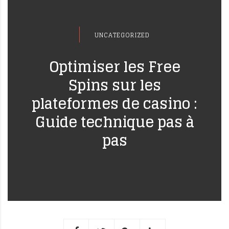
UNCATEGORIZED
Optimiser les Free
Spins sur les
plateformes de casino :
Guide technique pas à
pas