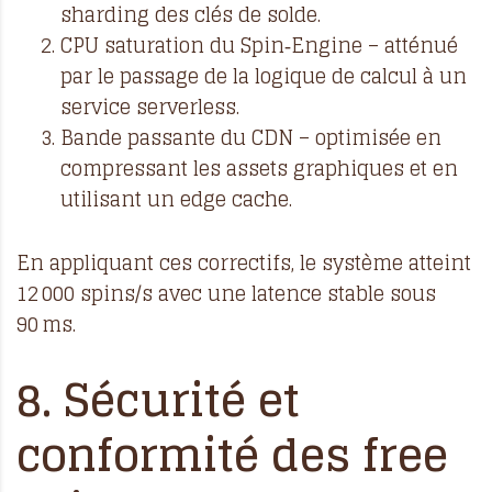
sharding des clés de solde.
CPU saturation du Spin‑Engine – atténué
par le passage de la logique de calcul à un
service serverless.
Bande passante du CDN – optimisée en
compressant les assets graphiques et en
utilisant un edge cache.
En appliquant ces correctifs, le système atteint
12 000 spins/s avec une latence stable sous
90 ms.
8. Sécurité et
conformité des free