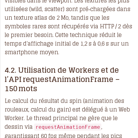
visibles dans le viewport. Les textures les plus
utilisées (wild, scatter) sont pré‑chargées dans
un texture atlas de 2 Mo, tandis que les
symboles rares sont récupérés via HTTP / 2 dès
le premier besoin. Cette technique réduit le
temps d’affichage initial de 1,2 s à 0,6 s sur un
smartphone moyen.
4.2. Utilisation de Workers et de
l’API requestAnimationFrame –
150 mots
Le calcul du résultat du spin (animation des
rouleaux, calcul du gain) est délégué à un Web
Worker. Le thread principal ne gère que le
dessin via
,
requestAnimationFrame
garantissant 60 fps même pendant les pics