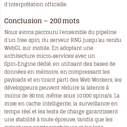
d’interprétation officielle.
Conclusion – 200 mots
Nous avons parcouru l’ensemble du pipeline
d’un free spin, du serveur RNG jusqu’au rendu
WebGL sur mobile. En adoptant une
architecture micro‑services avec un
Spin‑Engine dédié, en utilisant des bases de
données en mémoire, en compressant les
payloads et en tirant parti des Web Workers, les
développeurs peuvent réduire la latence à
moins de 80 ms, même sous 10 000 spins/s. La
mise en cache intelligente, la surveillance en
temps réel et les tests de charge garantissent
une stabilité à toute épreuve, tandis que les