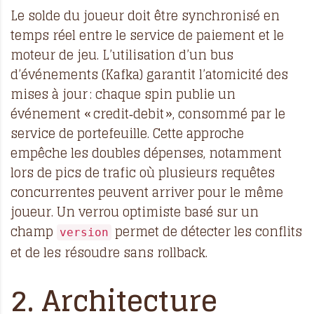
Le solde du joueur doit être synchronisé en
temps réel entre le service de paiement et le
moteur de jeu. L’utilisation d’un bus
d’événements (Kafka) garantit l’atomicité des
mises à jour : chaque spin publie un
événement « credit‑debit », consommé par le
service de portefeuille. Cette approche
empêche les doubles dépenses, notamment
lors de pics de trafic où plusieurs requêtes
concurrentes peuvent arriver pour le même
joueur. Un verrou optimiste basé sur un
champ
permet de détecter les conflits
version
et de les résoudre sans rollback.
2. Architecture