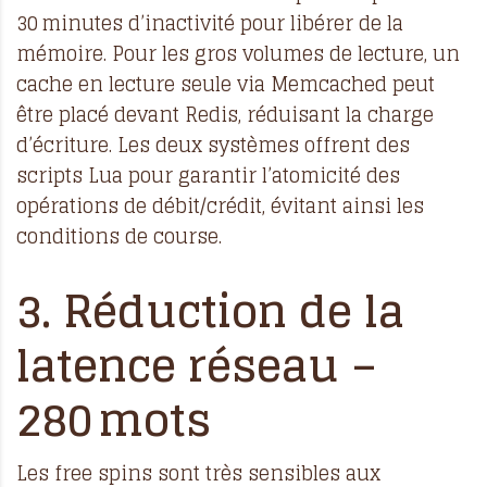
30 minutes d’inactivité pour libérer de la
mémoire. Pour les gros volumes de lecture, un
cache en lecture seule via Memcached peut
être placé devant Redis, réduisant la charge
d’écriture. Les deux systèmes offrent des
scripts Lua pour garantir l’atomicité des
opérations de débit/crédit, évitant ainsi les
conditions de course.
3. Réduction de la
latence réseau –
280 mots
Les free spins sont très sensibles aux