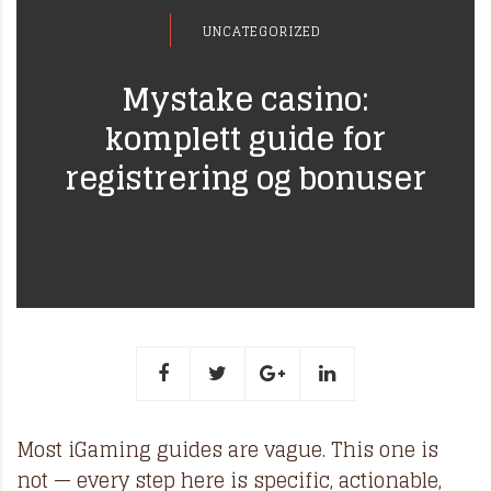
UNCATEGORIZED
Mystake casino:
komplett guide for
registrering og bonuser
Most iGaming guides are vague. This one is
not — every step here is specific, actionable,