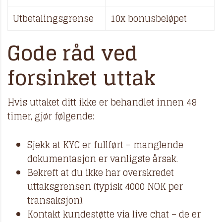
Utbetalingsgrense
10x bonusbeløpet
Gode råd ved
forsinket uttak
Hvis uttaket ditt ikke er behandlet innen 48
timer, gjør følgende:
Sjekk at KYC er fullført – manglende
dokumentasjon er vanligste årsak.
Bekreft at du ikke har overskredet
uttaksgrensen (typisk 4000 NOK per
transaksjon).
Kontakt kundestøtte via live chat – de er