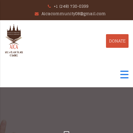
+1 (248) 730-0399
Aicacommunity08@gmail.com
DONATE