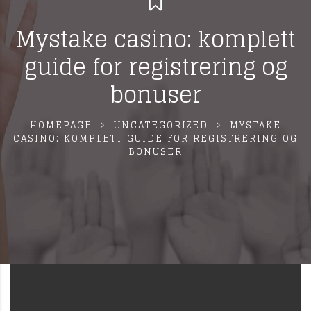
Mystake casino: komplett
guide for registrering og
bonuser
HOMEPAGE
UNCATEGORIZED
MYSTAKE
CASINO: KOMPLETT GUIDE FOR REGISTRERING OG
BONUSER