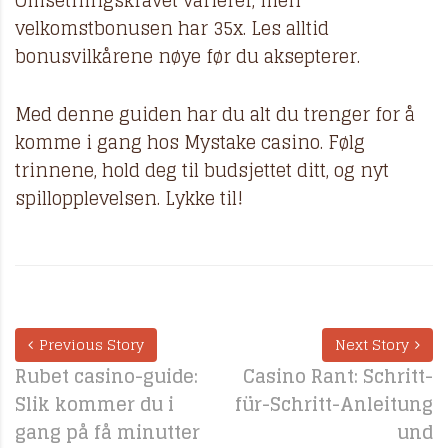
Omsetningskravet varierer, men
velkomstbonusen har 35x. Les alltid
bonusvilkårene nøye før du aksepterer.
Med denne guiden har du alt du trenger for å
komme i gang hos Mystake casino. Følg
trinnene, hold deg til budsjettet ditt, og nyt
spillopplevelsen. Lykke til!
Previous Story
Next Story
Rubet casino-guide:
Casino Rant: Schritt-
Slik kommer du i
für-Schritt-Anleitung
gang på få minutter
und