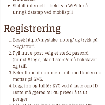
Stabilt internett – helst via WiFi for å
unngå datatap ved mobilspill
Registrering
Besøk
https://mystake-no.org/
og trykk på
‘Registrer’.
Fyll inn e-post, velg et sterkt passord
(minst 8 tegn, bland store/små bokstaver
og tall).
Bekreft mobilnummeret ditt med koden du
mottar på SMS.
Logg inn og fullfør KYC ved å laste opp ID.
Dette må gjøres før du prøver å ta ut
penger.