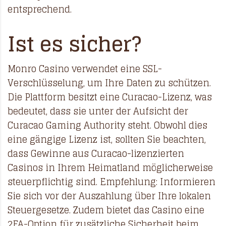
entsprechend.
Ist es sicher?
Monro Casino verwendet eine SSL-
Verschlüsselung, um Ihre Daten zu schützen.
Die Plattform besitzt eine Curacao-Lizenz, was
bedeutet, dass sie unter der Aufsicht der
Curacao Gaming Authority steht. Obwohl dies
eine gängige Lizenz ist, sollten Sie beachten,
dass Gewinne aus Curacao-lizenzierten
Casinos in Ihrem Heimatland möglicherweise
steuerpflichtig sind. Empfehlung: Informieren
Sie sich vor der Auszahlung über Ihre lokalen
Steuergesetze. Zudem bietet das Casino eine
2FA-Option für zusätzliche Sicherheit beim