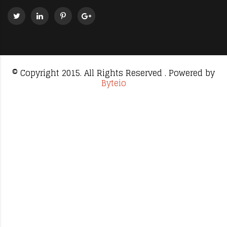
© Copyright 2015. All Rights Reserved . Powered by
Byteio