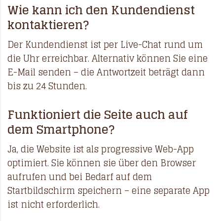
Wie kann ich den Kundendienst
kontaktieren?
Der Kundendienst ist per Live-Chat rund um
die Uhr erreichbar. Alternativ können Sie eine
E-Mail senden – die Antwortzeit beträgt dann
bis zu 24 Stunden.
Funktioniert die Seite auch auf
dem Smartphone?
Ja, die Website ist als progressive Web-App
optimiert. Sie können sie über den Browser
aufrufen und bei Bedarf auf dem
Startbildschirm speichern – eine separate App
ist nicht erforderlich.