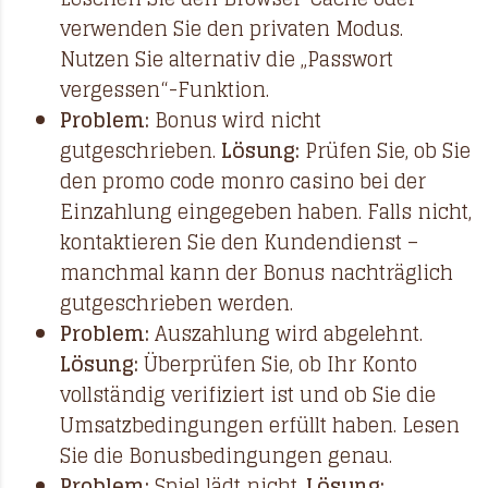
verwenden Sie den privaten Modus.
Nutzen Sie alternativ die „Passwort
vergessen“-Funktion.
Problem:
Bonus wird nicht
gutgeschrieben.
Lösung:
Prüfen Sie, ob Sie
den promo code monro casino bei der
Einzahlung eingegeben haben. Falls nicht,
kontaktieren Sie den Kundendienst –
manchmal kann der Bonus nachträglich
gutgeschrieben werden.
Problem:
Auszahlung wird abgelehnt.
Lösung:
Überprüfen Sie, ob Ihr Konto
vollständig verifiziert ist und ob Sie die
Umsatzbedingungen erfüllt haben. Lesen
Sie die Bonusbedingungen genau.
Problem:
Spiel lädt nicht.
Lösung: