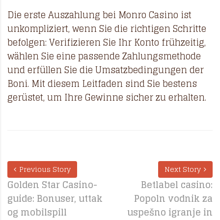
Die erste Auszahlung bei Monro Casino ist
unkompliziert, wenn Sie die richtigen Schritte
befolgen: Verifizieren Sie Ihr Konto frühzeitig,
wählen Sie eine passende Zahlungsmethode
und erfüllen Sie die Umsatzbedingungen der
Boni. Mit diesem Leitfaden sind Sie bestens
gerüstet, um Ihre Gewinne sicher zu erhalten.
Previous Story
Next Story
Golden Star Casino-
Betlabel casino:
guide: Bonuser, uttak
Popoln vodnik za
og mobilspill
uspešno igranje in