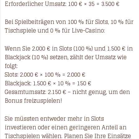
Erforderlicher Umsatz: 100 € × 35 = 3.500 €
Bei Spielbeiträgen von 100 % für Slots, 10 % für
Tischspiele und 0 % für Live-Casino:
Wenn Sie 2.000 € in Slots (100 %) und 1.500 € in
Blackjack (10 %) setzen, zählt der Umsatz wie
folgt:
Slots: 2.000 € × 100 % = 2.000 €
Blackjack: 1.500 € × 10 % = 150 €
Gesamtumsatz: 2.150 € – nicht genug, um den
Bonus freizuspielen!
Sie müssten entweder mehr in Slots
investieren oder einen geringeren Anteil an
Tischspielen wählen. Planen Sie Ihre Einsätze