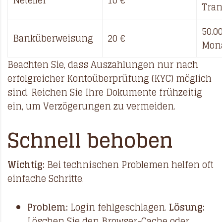
Neteller
10 €
Tran
50.0
Banküberweisung
20 €
Mon
Beachten Sie, dass Auszahlungen nur nach
erfolgreicher Kontoüberprüfung (KYC) möglich
sind. Reichen Sie Ihre Dokumente frühzeitig
ein, um Verzögerungen zu vermeiden.
Schnell behoben
Wichtig:
Bei technischen Problemen helfen oft
einfache Schritte.
Problem:
Login fehlgeschlagen.
Lösung:
Löschen Sie den Browser-Cache oder