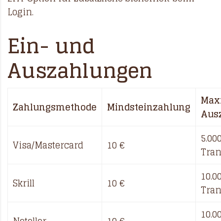
Login.
Ein- und
Auszahlungen
Max
Zahlungsmethode
Mindsteinzahlung
Aus
5.00
Visa/Mastercard
10 €
Tran
10.0
Skrill
10 €
Tran
10.0