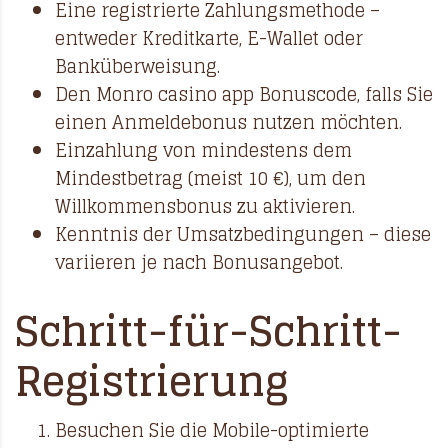
Eine registrierte Zahlungsmethode –
entweder Kreditkarte, E-Wallet oder
Banküberweisung.
Den
Monro casino app
Bonuscode, falls Sie
einen Anmeldebonus nutzen möchten.
Einzahlung von mindestens dem
Mindestbetrag (meist 10 €), um den
Willkommensbonus zu aktivieren.
Kenntnis der Umsatzbedingungen – diese
variieren je nach Bonusangebot.
Schritt-für-Schritt-
Registrierung
Besuchen Sie die Mobile-optimierte