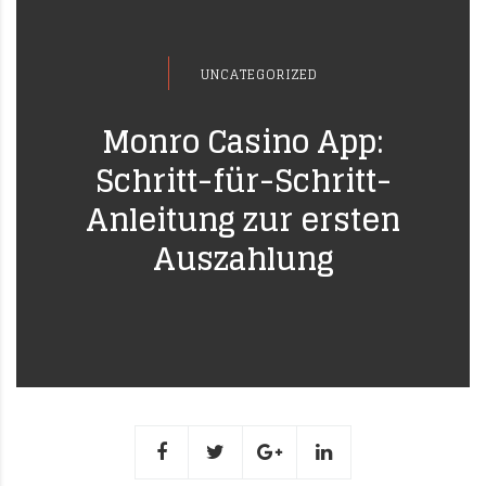
UNCATEGORIZED
Monro Casino App:
Schritt-für-Schritt-
Anleitung zur ersten
Auszahlung