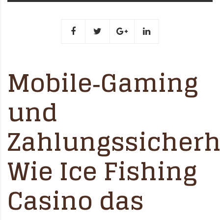
Mobile‑Gaming
und
Zahlungssicherhe
Wie Ice Fishing
Casino das