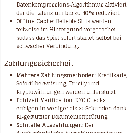
Datenkompressions‑Algorithmus aktiviert,
der die Latenz um bis zu 40 % reduziert.
Offline‑Cache
: Beliebte Slots werden
teilweise im Hintergrund vorgecachet,
sodass das Spiel sofort startet, selbst bei
schwacher Verbindung.
Zahlungssicherheit
Mehrere Zahlungsmethoden
: Kreditkarte,
Sofortüberweisung, Trustly und
Kryptowährungen werden unterstützt.
Echtzeit‑Verification
: KYC‑Checks
erfolgen in weniger als 30 Sekunden dank
KI‑gestützter Dokumentenprüfung.
Schnelle Auszahlungen
: Der