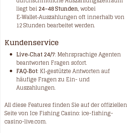
durchschnittliche Auszahlungszeitraum
liegt bei
24–48 Stunden
, wobei
E‑Wallet‑Auszahlungen oft innerhalb von
12 Stunden bearbeitet werden.
Kundenservice
Live‑Chat 24/7
: Mehrsprachige Agenten
beantworten Fragen sofort.
FAQ‑Bot
: KI‑gestützte Antworten auf
häufige Fragen zu Ein- und
Auszahlungen.
All diese Features finden Sie auf der offiziellen
Seite von Ice Fishing Casino:
ice-fishing-
casino-live.com
.