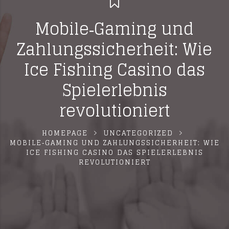
Mobile‑Gaming und
Zahlungssicherheit: Wie
Ice Fishing Casino das
Spielerlebnis
revolutioniert
HOMEPAGE
UNCATEGORIZED
MOBILE‑GAMING UND ZAHLUNGSSICHERHEIT: WIE
ICE FISHING CASINO DAS SPIELERLEBNIS
REVOLUTIONIERT