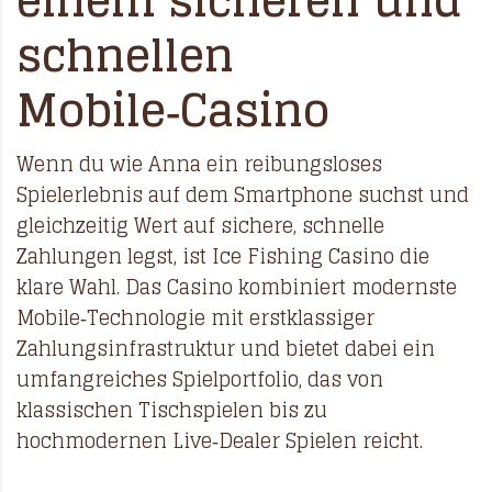
einem sicheren und
schnellen
Mobile‑Casino
Wenn du wie Anna ein reibungsloses
Spielerlebnis auf dem Smartphone suchst und
gleichzeitig Wert auf sichere, schnelle
Zahlungen legst, ist Ice Fishing Casino die
klare Wahl. Das Casino kombiniert modernste
Mobile‑Technologie mit erstklassiger
Zahlungsinfrastruktur und bietet dabei ein
umfangreiches Spielportfolio, das von
klassischen Tischspielen bis zu
hochmodernen Live‑Dealer Spielen reicht.