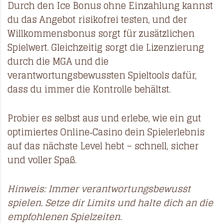
Durch den Ice Bonus ohne Einzahlung kannst
du das Angebot risikofrei testen, und der
Willkommensbonus sorgt für zusätzlichen
Spielwert. Gleichzeitig sorgt die Lizenzierung
durch die MGA und die
verantwortungsbewussten Spieltools dafür,
dass du immer die Kontrolle behältst.
Probier es selbst aus und erlebe, wie ein gut
optimiertes Online‑Casino dein Spielerlebnis
auf das nächste Level hebt – schnell, sicher
und voller Spaß.
Hinweis: Immer verantwortungsbewusst
spielen. Setze dir Limits und halte dich an die
empfohlenen Spielzeiten.