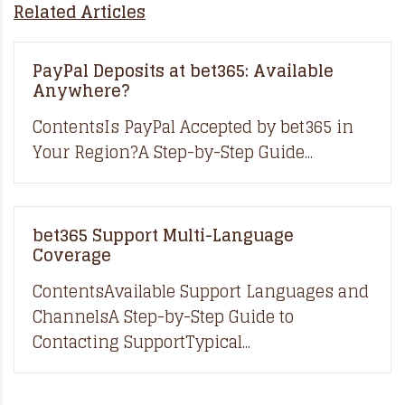
Related Articles
PayPal Deposits at bet365: Available
Anywhere?
ContentsIs PayPal Accepted by bet365 in
Your Region?A Step-by-Step Guide...
bet365 Support Multi-Language
Coverage
ContentsAvailable Support Languages and
ChannelsA Step-by-Step Guide to
Contacting SupportTypical...