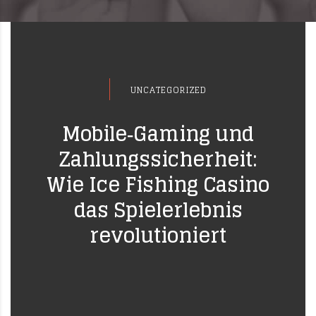
UNCATEGORIZED
Mobile‑Gaming und
Zahlungssicherheit:
Wie Ice Fishing Casino
das Spielerlebnis
revolutioniert