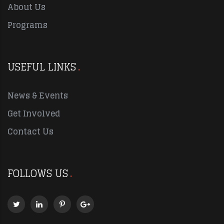
About Us
Programs
USEFUL LINKS
News & Events
Get Involved
Contact Us
FOLLOWS US