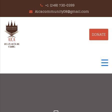
+1 (248) 730-0399
Aicacommunity08@gmail.com
DONATE