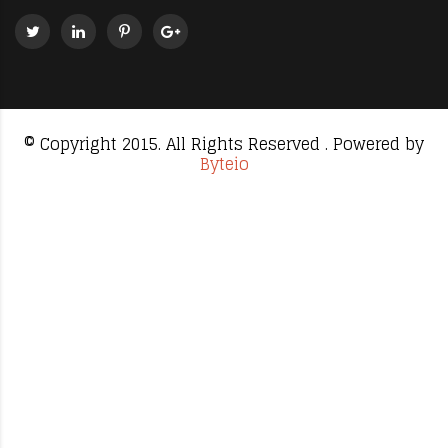
© Copyright 2015. All Rights Reserved . Powered by
Byteio