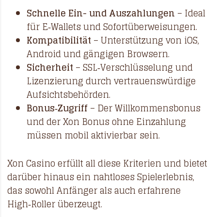
Schnelle Ein- und Auszahlungen
– Ideal
für E‑Wallets und Sofortüberweisungen.
Kompatibilität
– Unterstützung von iOS,
Android und gängigen Browsern.
Sicherheit
– SSL‑Verschlüsselung und
Lizenzierung durch vertrauenswürdige
Aufsichtsbehörden.
Bonus‑Zugriff
– Der Willkommensbonus
und der Xon Bonus ohne Einzahlung
müssen mobil aktivierbar sein.
Xon Casino erfüllt all diese Kriterien und bietet
darüber hinaus ein nahtloses Spielerlebnis,
das sowohl Anfänger als auch erfahrene
High‑Roller überzeugt.