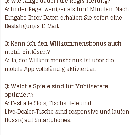
Q: Wie lange dauert die Registrierung?
A: In der Regel weniger als fünf Minuten. Nach
Eingabe Ihrer Daten erhalten Sie sofort eine
Bestätigungs‑E‑Mail.
Q: Kann ich den Willkommensbonus auch
mobil einlösen?
A: Ja, der Willkommensbonus ist über die
mobile App vollständig aktivierbar.
Q: Welche Spiele sind für Mobilgeräte
optimiert?
A: Fast alle Slots, Tischspiele und
Live‑Dealer‑Tische sind responsive und laufen
flüssig auf Smartphones.