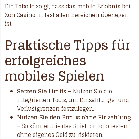
Die Tabelle zeigt, dass das mobile Erlebnis bei
Xon Casino in fast allen Bereichen überlegen
ist.
Praktische Tipps für
erfolgreiches
mobiles Spielen
Setzen Sie Limits
– Nutzen Sie die
integrierten Tools, um Einzahlungs‑ und
Verlustgrenzen festzulegen.
Nutzen Sie den Bonus ohne Einzahlung
– So können Sie das Spielportfolio testen,
ohne eigenes Geld zu riskieren.