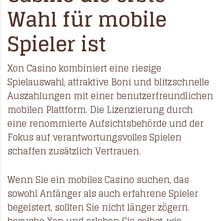
Wahl für mobile
Spieler ist
Xon Casino kombiniert eine riesige
Spielauswahl, attraktive Boni und blitzschnelle
Auszahlungen mit einer benutzerfreundlichen
mobilen Plattform. Die Lizenzierung durch
eine renommierte Aufsichtsbehörde und der
Fokus auf verantwortungsvolles Spielen
schaffen zusätzlich Vertrauen.
Wenn Sie ein mobiles Casino suchen, das
sowohl Anfänger als auch erfahrene Spieler
begeistert, sollten Sie nicht länger zögern.