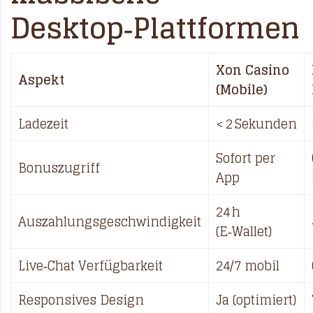
Desktop‑Plattformen
Xon Casino
Aspekt
(Mobile)
Ladezeit
< 2 Sekunden
Sofort per
Bonuszugriff
App
24 h
Auszahlungsgeschwindigkeit
(E‑Wallet)
Live‑Chat Verfügbarkeit
24/7 mobil
Responsives Design
Ja (optimiert)