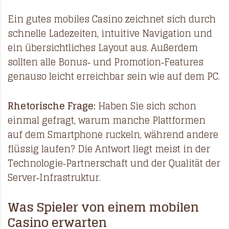
Ein gutes mobiles Casino zeichnet sich durch
schnelle Ladezeiten, intuitive Navigation und
ein übersichtliches Layout aus. Außerdem
sollten alle Bonus‑ und Promotion‑Features
genauso leicht erreichbar sein wie auf dem PC.
Rhetorische Frage:
Haben Sie sich schon
einmal gefragt, warum manche Plattformen
auf dem Smartphone ruckeln, während andere
flüssig laufen? Die Antwort liegt meist in der
Technologie‑Partnerschaft und der Qualität der
Server‑Infrastruktur.
Was Spieler von einem mobilen
Casino erwarten