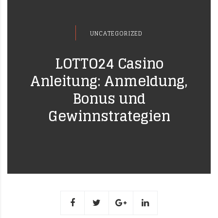
UNCATEGORIZED
LOTTO24 Casino
Anleitung: Anmeldung,
Bonus und
Gewinnstrategien