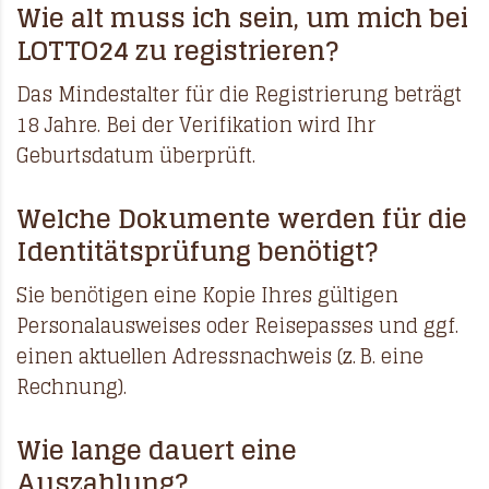
Wie alt muss ich sein, um mich bei
LOTTO24 zu registrieren?
Das Mindestalter für die Registrierung beträgt
18 Jahre. Bei der Verifikation wird Ihr
Geburtsdatum überprüft.
Welche Dokumente werden für die
Identitätsprüfung benötigt?
Sie benötigen eine Kopie Ihres gültigen
Personalausweises oder Reisepasses und ggf.
einen aktuellen Adressnachweis (z. B. eine
Rechnung).
Wie lange dauert eine
Auszahlung?