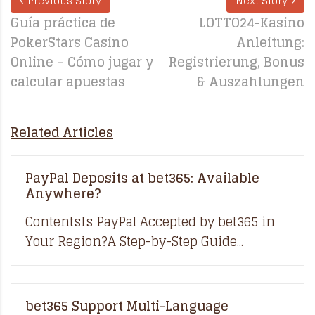
Previous Story
Next Story
Guía práctica de
LOTTO24-Kasino
PokerStars Casino
Anleitung:
Online – Cómo jugar y
Registrierung, Bonus
calcular apuestas
& Auszahlungen
Related Articles
PayPal Deposits at bet365: Available
Anywhere?
ContentsIs PayPal Accepted by bet365 in
Your Region?A Step-by-Step Guide...
bet365 Support Multi-Language