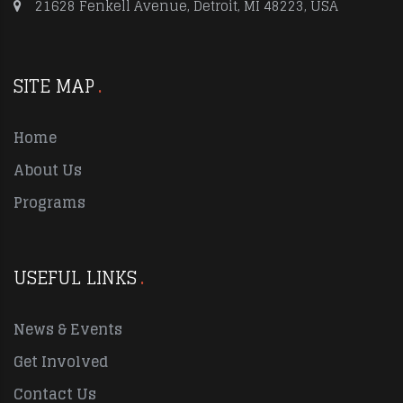
21628 Fenkell Avenue, Detroit, MI 48223, USA
SITE MAP
Home
About Us
Programs
USEFUL LINKS
News & Events
Get Involved
Contact Us