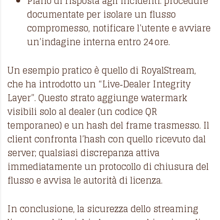
Piano di risposta agli incidenti: procedure
documentate per isolare un flusso
compromesso, notificare l’utente e avviare
un’indagine interna entro 24 ore.
Un esempio pratico è quello di RoyalStream,
che ha introdotto un “Live‑Dealer Integrity
Layer”. Questo strato aggiunge watermark
visibili solo al dealer (un codice QR
temporaneo) e un hash del frame trasmesso. Il
client confronta l’hash con quello ricevuto dal
server; qualsiasi discrepanza attiva
immediatamente un protocollo di chiusura del
flusso e avvisa le autorità di licenza.
In conclusione, la sicurezza dello streaming