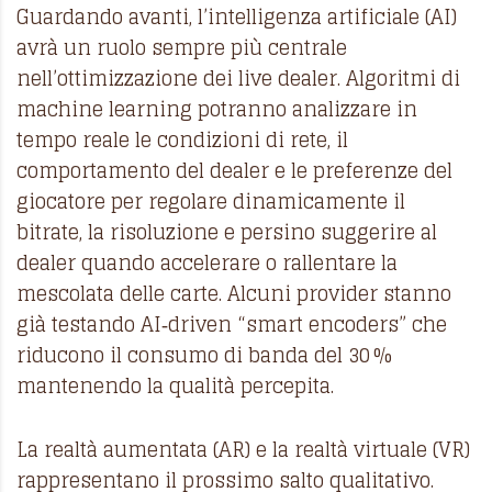
Guardando avanti, l’intelligenza artificiale (AI)
avrà un ruolo sempre più centrale
nell’ottimizzazione dei live dealer. Algoritmi di
machine learning potranno analizzare in
tempo reale le condizioni di rete, il
comportamento del dealer e le preferenze del
giocatore per regolare dinamicamente il
bitrate, la risoluzione e persino suggerire al
dealer quando accelerare o rallentare la
mescolata delle carte. Alcuni provider stanno
già testando AI‑driven “smart encoders” che
riducono il consumo di banda del 30 %
mantenendo la qualità percepita.
La realtà aumentata (AR) e la realtà virtuale (VR)
rappresentano il prossimo salto qualitativo.