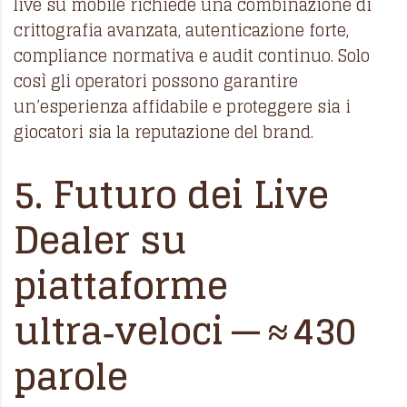
live su mobile richiede una combinazione di
crittografia avanzata, autenticazione forte,
compliance normativa e audit continuo. Solo
così gli operatori possono garantire
un’esperienza affidabile e proteggere sia i
giocatori sia la reputazione del brand.
5. Futuro dei Live
Dealer su
piattaforme
ultra‑veloci — ≈ 430
parole