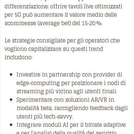
differenziazione: offrire tavoli live ottimizzati
per 5G può aumentare il valore medio delle
scommesse (average bet) del 15‑20 %.
Le strategie consigliate per gli operatori che
vogliono capitalizzare su questi trend
includono:
Investire in partnership con provider di
edge‑computing per posizionare i nodi di
streaming più vicino agli utenti finali.
Sperimentare con soluzioni AR/VR in
modalità beta, raccogliendo feedback dagli
utenti più tech‑savvy.
Integrare moduli AI per il bitrate adaptive
e per l’analisi della qualità del servizio,