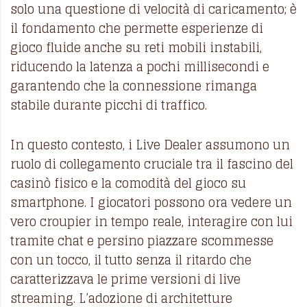
solo una questione di velocità di caricamento; è
il fondamento che permette esperienze di
gioco fluide anche su reti mobili instabili,
riducendo la latenza a pochi millisecondi e
garantendo che la connessione rimanga
stabile durante picchi di traffico.
In questo contesto, i Live Dealer assumono un
ruolo di collegamento cruciale tra il fascino del
casinò fisico e la comodità del gioco su
smartphone. I giocatori possono ora vedere un
vero croupier in tempo reale, interagire con lui
tramite chat e persino piazzare scommesse
con un tocco, il tutto senza il ritardo che
caratterizzava le prime versioni di live
streaming. L’adozione di architetture