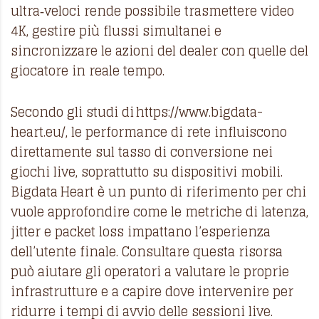
ultra‑veloci rende possibile trasmettere video
4K, gestire più flussi simultanei e
sincronizzare le azioni del dealer con quelle del
giocatore in reale tempo.
Secondo gli studi di
https://www.bigdata-
heart.eu/
, le performance di rete influiscono
direttamente sul tasso di conversione nei
giochi live, soprattutto su dispositivi mobili.
Bigdata Heart è un punto di riferimento per chi
vuole approfondire come le metriche di latenza,
jitter e packet loss impattano l’esperienza
dell’utente finale. Consultare questa risorsa
può aiutare gli operatori a valutare le proprie
infrastrutture e a capire dove intervenire per
ridurre i tempi di avvio delle sessioni live.