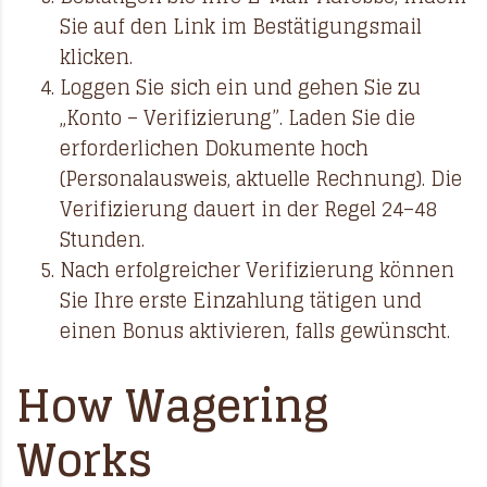
Sie auf den Link im Bestätigungsmail
klicken.
Loggen Sie sich ein und gehen Sie zu
„Konto – Verifizierung”. Laden Sie die
erforderlichen Dokumente hoch
(Personalausweis, aktuelle Rechnung). Die
Verifizierung dauert in der Regel 24–48
Stunden.
Nach erfolgreicher Verifizierung können
Sie Ihre erste Einzahlung tätigen und
einen Bonus aktivieren, falls gewünscht.
How Wagering
Works