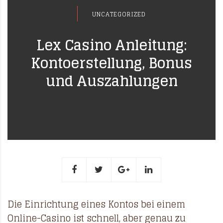
UNCATEGORIZED
Lex Casino Anleitung:
Kontoerstellung, Bonus
und Auszahlungen
Die Einrichtung eines Kontos bei einem
Online-Casino ist schnell, aber genau zu