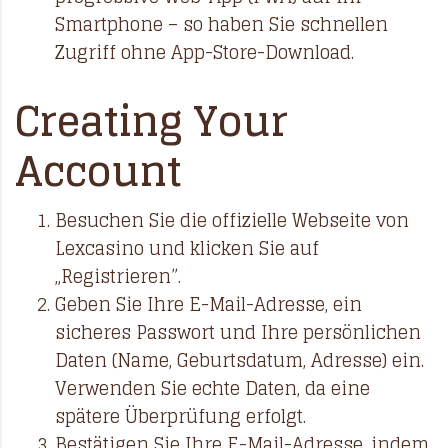
Smartphone – so haben Sie schnellen
Zugriff ohne App-Store-Download.
Creating Your
Account
Besuchen Sie die offizielle Webseite von
Lexcasino
und klicken Sie auf
„Registrieren”.
Geben Sie Ihre E-Mail-Adresse, ein
sicheres Passwort und Ihre persönlichen
Daten (Name, Geburtsdatum, Adresse) ein.
Verwenden Sie echte Daten, da eine
spätere Überprüfung erfolgt.
Bestätigen Sie Ihre E-Mail-Adresse, indem