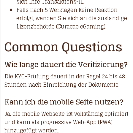
sich Ihre Transaktions-ID.
Falls nach 5 Werktagen keine Reaktion
erfolgt, wenden Sie sich an die zuständige
Lizenzbehörde (Curacao eGaming).
Common Questions
Wie lange dauert die Verifizierung?
Die KYC-Prüfung dauert in der Regel 24 bis 48
Stunden nach Einreichung der Dokumente.
Kann ich die mobile Seite nutzen?
Ja, die mobile Webseite ist vollständig optimiert
und kann als progressive Web-App (PWA)
hinzugefügt werden.