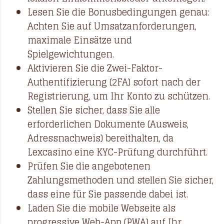
Lesen Sie die Bonusbedingungen genau:
Achten Sie auf Umsatzanforderungen,
maximale Einsätze und
Spielgewichtungen.
Aktivieren Sie die Zwei-Faktor-
Authentifizierung (2FA) sofort nach der
Registrierung, um Ihr Konto zu schützen.
Stellen Sie sicher, dass Sie alle
erforderlichen Dokumente (Ausweis,
Adressnachweis) bereithalten, da
Lexcasino eine KYC-Prüfung durchführt.
Prüfen Sie die angebotenen
Zahlungsmethoden und stellen Sie sicher,
dass eine für Sie passende dabei ist.
Laden Sie die mobile Webseite als
progressive Web-App (PWA) auf Ihr