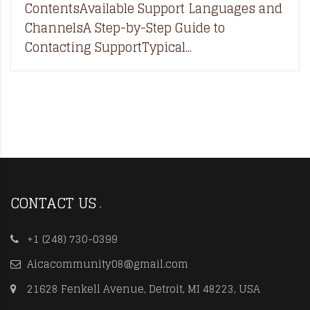
ContentsAvailable Support Languages and
ChannelsA Step-by-Step Guide to
Contacting SupportTypical...
CONTACT US
+1 (248) 730-0399
Aicacommunity08@gmail.com
21628 Fenkell Avenue, Detroit, MI 48223, USA