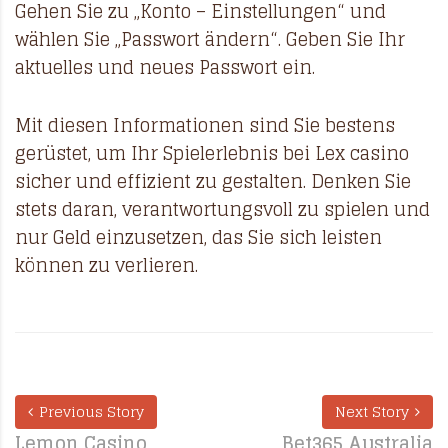
Gehen Sie zu „Konto – Einstellungen“ und
wählen Sie „Passwort ändern“. Geben Sie Ihr
aktuelles und neues Passwort ein.
Mit diesen Informationen sind Sie bestens
gerüstet, um Ihr Spielerlebnis bei Lex casino
sicher und effizient zu gestalten. Denken Sie
stets daran, verantwortungsvoll zu spielen und
nur Geld einzusetzen, das Sie sich leisten
können zu verlieren.
Previous Story
Next Story
Lemon Casino
Bet365 Australia