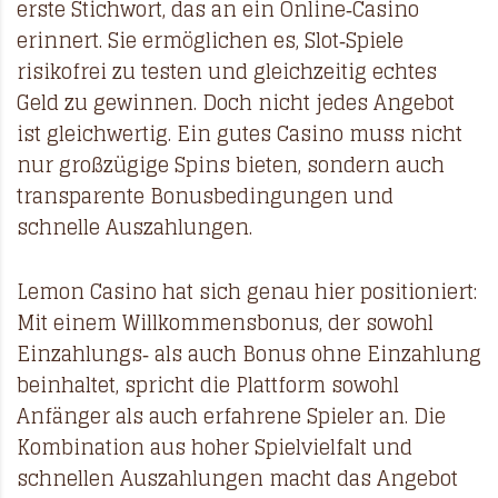
erste Stichwort, das an ein Online‑Casino
erinnert. Sie ermöglichen es, Slot‑Spiele
risikofrei zu testen und gleichzeitig echtes
Geld zu gewinnen. Doch nicht jedes Angebot
ist gleichwertig. Ein gutes Casino muss nicht
nur großzügige Spins bieten, sondern auch
transparente Bonusbedingungen und
schnelle Auszahlungen.
Lemon Casino hat sich genau hier positioniert:
Mit einem Willkommensbonus, der sowohl
Einzahlungs‑ als auch Bonus ohne Einzahlung
beinhaltet, spricht die Plattform sowohl
Anfänger als auch erfahrene Spieler an. Die
Kombination aus hoher Spielvielfalt und
schnellen Auszahlungen macht das Angebot