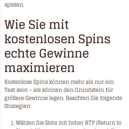
spielen.
Wie Sie mit
kostenlosen Spins
echte Gewinne
maximieren
Kostenlose Spins können mehr als nur ein
Test sein – sie können den Grundstein für
größere Gewinne legen. Beachten Sie folgende
Strategien:
Wählen Sie Slots mit hoher RTP (Return to