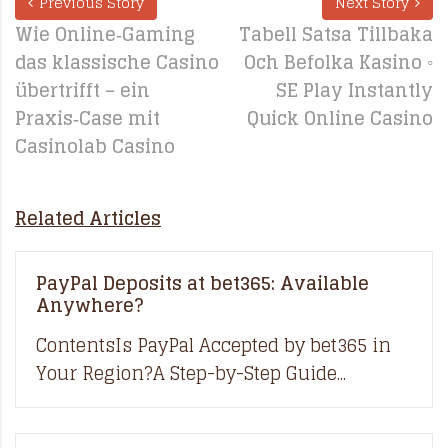
Previous Story
Next Story
Wie Online‑Gaming
Tabell Satsa Tillbaka
das klassische Casino
Och Befolka Kasino ◦
übertrifft – ein
SE Play Instantly
Praxis‑Case mit
Quick Online Casino
Casinolab Casino
Related Articles
PayPal Deposits at bet365: Available
Anywhere?
ContentsIs PayPal Accepted by bet365 in
Your Region?A Step-by-Step Guide...