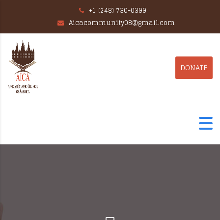
+1 (248) 730-0399
Aicacommunity08@gmail.com
DONATE