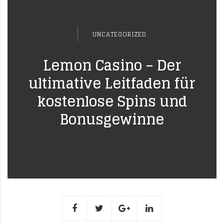
UNCATEGORIZED
Lemon Casino – Der
ultimative Leitfaden für
kostenlose Spins und
Bonusgewinne