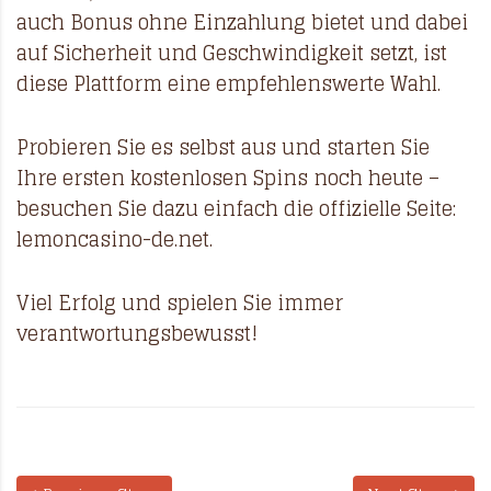
auch Bonus ohne Einzahlung bietet und dabei
auf Sicherheit und Geschwindigkeit setzt, ist
diese Plattform eine empfehlenswerte Wahl.
Probieren Sie es selbst aus und starten Sie
Ihre ersten kostenlosen Spins noch heute –
besuchen Sie dazu einfach die offizielle Seite:
lemoncasino-de.net
.
Viel Erfolg und spielen Sie immer
verantwortungsbewusst!