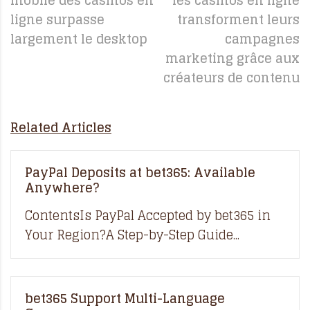
mobile des casinos en
les casinos en ligne
ligne surpasse
transforment leurs
largement le desktop
campagnes
marketing grâce aux
créateurs de contenu
Related Articles
PayPal Deposits at bet365: Available
Anywhere?
ContentsIs PayPal Accepted by bet365 in
Your Region?A Step-by-Step Guide...
bet365 Support Multi-Language