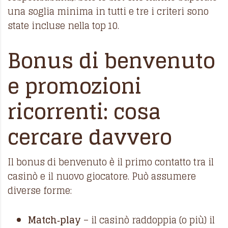
una soglia minima in tutti e tre i criteri sono
state incluse nella top 10.
Bonus di benvenuto
e promozioni
ricorrenti: cosa
cercare davvero
Il bonus di benvenuto è il primo contatto tra il
casinò e il nuovo giocatore. Può assumere
diverse forme:
Match‑play
– il casinò raddoppia (o più) il