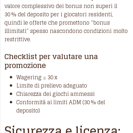
valore complessivo dei bonus non superi il
30 % del deposito per i giocatori residenti,
quindi le offerte che promettono “bonus
illimitati” spesso nascondono condizioni molto
restrittive.
Checklist per valutare una
promozione
Wagering ≤ 30 x
Limite di prelievo adeguato
Chiarezza dei giochi ammessi
Conformità ai limiti ADM (30 % del
deposito)
Sicurezza e licenza: