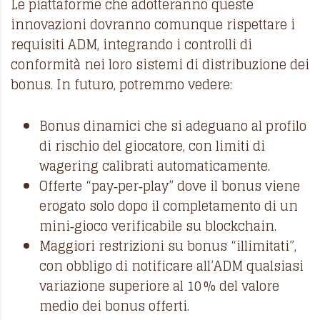
Le piattaforme che adotteranno queste
innovazioni dovranno comunque rispettare i
requisiti ADM, integrando i controlli di
conformità nei loro sistemi di distribuzione dei
bonus. In futuro, potremmo vedere:
Bonus dinamici che si adeguano al profilo
di rischio del giocatore, con limiti di
wagering calibrati automaticamente.
Offerte “pay‑per‑play” dove il bonus viene
erogato solo dopo il completamento di un
mini‑gioco verificabile su blockchain.
Maggiori restrizioni su bonus “illimitati”,
con obbligo di notificare all’ADM qualsiasi
variazione superiore al 10 % del valore
medio dei bonus offerti.