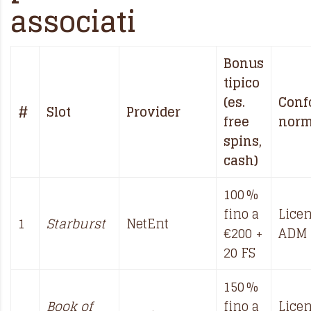
associati
Bonus
tipico
(es.
Conf
#
Slot
Provider
free
norm
spins,
cash)
100 %
fino a
Lice
1
Starburst
NetEnt
€200 +
ADM
20 FS
150 %
Book of
fino a
Lice