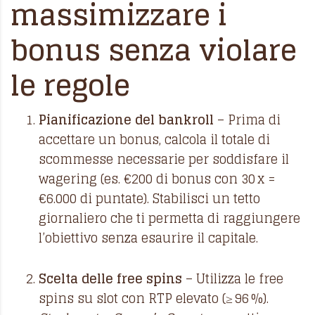
massimizzare i
bonus senza violare
le regole
Pianificazione del bankroll
– Prima di
accettare un bonus, calcola il totale di
scommesse necessarie per soddisfare il
wagering (es. €200 di bonus con 30 x =
€6.000 di puntate). Stabilisci un tetto
giornaliero che ti permetta di raggiungere
l’obiettivo senza esaurire il capitale.
Scelta delle free spins
– Utilizza le free
spins su slot con RTP elevato (≥ 96 %).