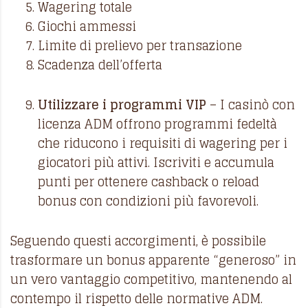
Wagering totale
Giochi ammessi
Limite di prelievo per transazione
Scadenza dell’offerta
Utilizzare i programmi VIP
– I casinò con
licenza ADM offrono programmi fedeltà
che riducono i requisiti di wagering per i
giocatori più attivi. Iscriviti e accumula
punti per ottenere cashback o reload
bonus con condizioni più favorevoli.
Seguendo questi accorgimenti, è possibile
trasformare un bonus apparente “generoso” in
un vero vantaggio competitivo, mantenendo al
contempo il rispetto delle normative ADM.