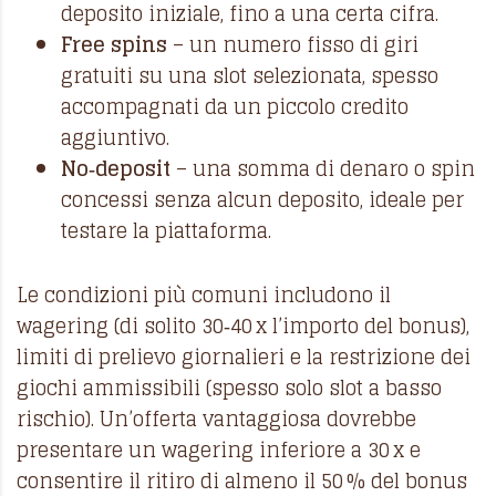
deposito iniziale, fino a una certa cifra.
Free spins
– un numero fisso di giri
gratuiti su una slot selezionata, spesso
accompagnati da un piccolo credito
aggiuntivo.
No‑deposit
– una somma di denaro o spin
concessi senza alcun deposito, ideale per
testare la piattaforma.
Le condizioni più comuni includono il
wagering (di solito 30‑40 x l’importo del bonus),
limiti di prelievo giornalieri e la restrizione dei
giochi ammissibili (spesso solo slot a basso
rischio). Un’offerta vantaggiosa dovrebbe
presentare un wagering inferiore a 30 x e
consentire il ritiro di almeno il 50 % del bonus