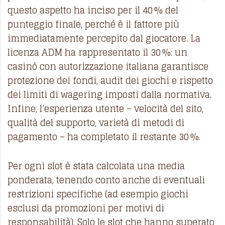
questo aspetto ha inciso per il 40 % del
punteggio finale, perché è il fattore più
immediatamente percepito dal giocatore. La
licenza ADM ha rappresentato il 30 %: un
casinò con autorizzazione italiana garantisce
protezione dei fondi, audit dei giochi e rispetto
dei limiti di wagering imposti dalla normativa.
Infine, l’esperienza utente – velocità del sito,
qualità del supporto, varietà di metodi di
pagamento – ha completato il restante 30 %.
Per ogni slot è stata calcolata una media
ponderata, tenendo conto anche di eventuali
restrizioni specifiche (ad esempio giochi
esclusi da promozioni per motivi di
responsabilità). Solo le slot che hanno superato