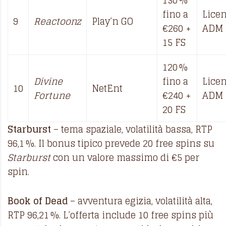
130 %
fino a
Lice
9
Reactoonz
Play’n GO
€260 +
ADM
15 FS
120 %
Divine
fino a
Lice
10
NetEnt
Fortune
€240 +
ADM
20 FS
Starburst
– tema spaziale, volatilità bassa, RTP
96,1 %. Il bonus tipico prevede 20 free spins su
Starburst
con un valore massimo di €5 per
spin.
Book of Dead
– avventura egizia, volatilità alta,
RTP 96,21 %. L’offerta include 10 free spins più