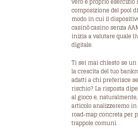
vero e proprio esercizio s
composizione del pool di 
modo in cui il dispositivo
casinò
casino senza AA
inizia a valutare quale li
digitale.
Ti sei mai chiesto se un
la crescita del tuo bankr
adatti a chi preferisce 
rischio? La risposta dipe
al gioco e, naturalmente,
articolo analizzeremo in
road‑map concreta per pa
trappole comuni.