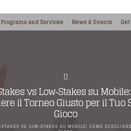
Programs and Services
News & Events
Get
Stakes vs Low‑Stakes su Mobile
ere il Torneo Giusto per il Tuo S
Gioco
‑STAKES VS LOW‑STAKES SU MOBILE: COME SCEGLIERE 