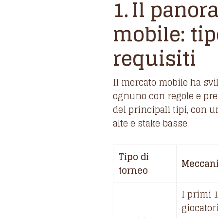
1. Il panor
mobile: tip
requisiti
Il mercato mobile ha svil
ognuno con regole e prem
dei principali tipi, con 
alte e stake basse.
Tipo di
Meccan
torneo
I primi 
giocator