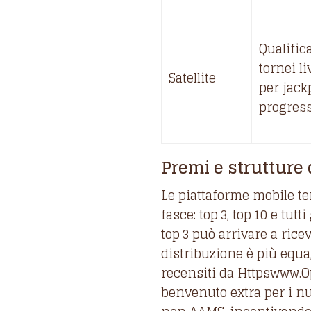
Qualific
tornei li
Satellite
per jack
progress
Premi e strutture 
Le piattaforme mobile te
fasce: top 3, top 10 e tutt
top 3 può arrivare a rice
distribuzione è più equa,
recensiti da Httpswww.O
benvenuto extra per i nuo