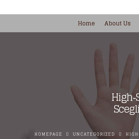
Home
About Us
High‑
Scegli
HOMEPAGE
UNCATEGORIZED
HIGH