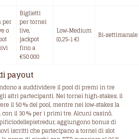
Biglietti
a per
per tornei
ve o
live,
Low‑Medium
Bi‑settimanale
pot
jackpot
(0,25‑1 €)
ivi
fino a
€50 000
di payout
ndono a suddividere il pool di premi in tre
i gli altri partecipanti. Nei tornei high‑stakes, il
vere il 50 % del pool, mentre nei low‑stakes la
 con il 30 % per i primi tre. Alcuni casinò,
pificiodellepietredur, aggiungono bonus di
vi iscritti che partecipano a tornei di slot