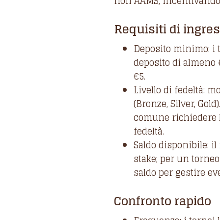
non AAMS, incentivando l
Requisiti di ingre
Deposito minimo: i 
deposito di almeno 
€5.
Livello di fedeltà: 
(Bronze, Silver, Gol
comune richiedere lo
fedeltà.
Saldo disponibile: il
stake; per un torne
saldo per gestire ev
Confronto rapido