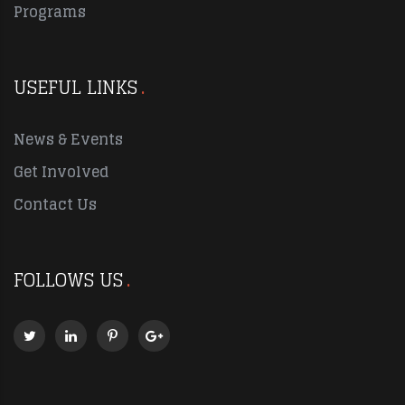
Programs
USEFUL LINKS
News & Events
Get Involved
Contact Us
FOLLOWS US