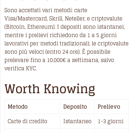
Sono accettati vari metodi: carte
Visa/Mastercard, Skrill, Neteller, e criptovalute
(Bitcoin, Ethereum). I depositi sono istantanei,
mentre i prelievi richiedono da 1 a 5 giorni
lavorativi per metodi tradizionali; le criptovalute
sono più veloci (entro 24 ore). È possibile
prelevare fino a 10.000€ a settimana, salvo
verifica KYC.
Worth Knowing
Metodo
Deposito
Prelievo
Carte di credito
Istantaneo
1-3 giorni