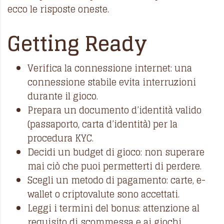
ecco le risposte oneste.
Getting Ready
Verifica la connessione internet: una
connessione stabile evita interruzioni
durante il gioco.
Prepara un documento d’identità valido
(passaporto, carta d’identità) per la
procedura KYC.
Decidi un budget di gioco: non superare
mai ciò che puoi permetterti di perdere.
Scegli un metodo di pagamento: carte, e-
wallet o criptovalute sono accettati.
Leggi i termini del bonus: attenzione al
requisito di scommessa e ai giochi