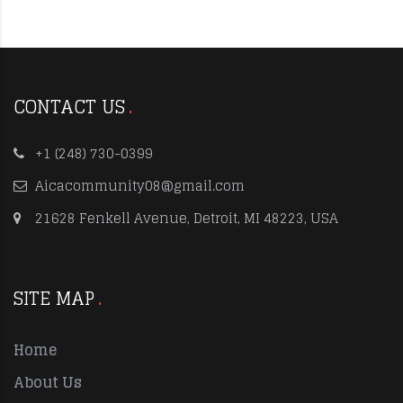
CONTACT US
+1 (248) 730-0399
Aicacommunity08@gmail.com
21628 Fenkell Avenue, Detroit, MI 48223, USA
SITE MAP
Home
About Us