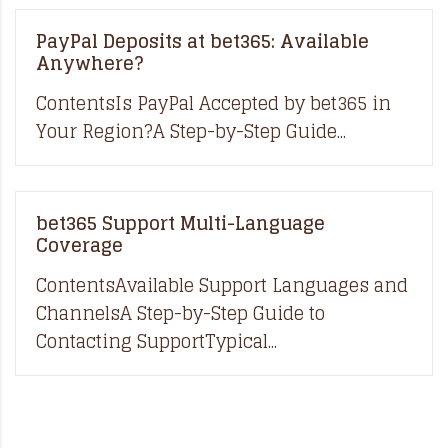
PayPal Deposits at bet365: Available
Anywhere?
ContentsIs PayPal Accepted by bet365 in
Your Region?A Step-by-Step Guide...
bet365 Support Multi-Language
Coverage
ContentsAvailable Support Languages and
ChannelsA Step-by-Step Guide to
Contacting SupportTypical...