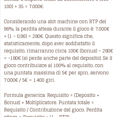
100) × 35 = 7.000€.
Considerando una slot machine con RTP del
96%, la perdita attesa durante il gioco è: 7.000€
× (1 – 0,96) = 280€. Questo significa che,
statisticamente, dopo aver soddisfatto il
requisito, rimarranno circa 100€ (bonus) – 280€
= -180€ (si perde anche parte del deposito). Se il
gioco contribuisce al 100% al requisito, con
una puntata massima di 5€ per spin, servono
7.000€ / 5€ = 1.400 giri.
Formula generica: Requisito = (Deposito +
Bonus) × Moltiplicatore. Puntata totale =
Requisito / Contribuzione del gioco. Perdita