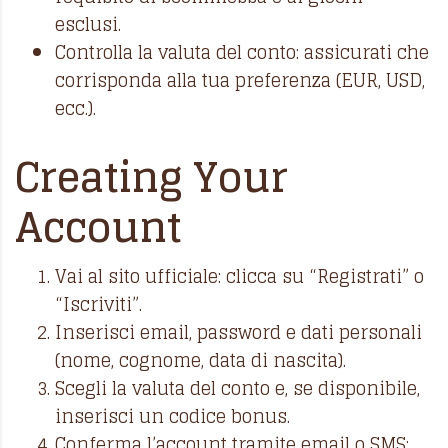
esclusi.
Controlla la valuta del conto: assicurati che
corrisponda alla tua preferenza (EUR, USD,
ecc.).
Creating Your
Account
Vai al sito ufficiale: clicca su “Registrati” o
“Iscriviti”.
Inserisci email, password e dati personali
(nome, cognome, data di nascita).
Scegli la valuta del conto e, se disponibile,
inserisci un codice bonus.
Conferma l’account tramite email o SMS: