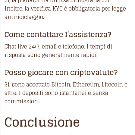
Sì, la piattaforma utilizza crittografia SSL.
Inoltre, la verifica KYC è obbligatoria per legge
antiriciclaggio.
Come contattare l’assistenza?
Chat live 24/7, email e telefono. I tempi di
risposta sono generalmente rapidi.
Posso giocare con criptovalute?
Sì, sono accettate Bitcoin, Ethereum, Litecoin e
altre. I depositi sono istantanei e senza
commissioni.
Conclusione