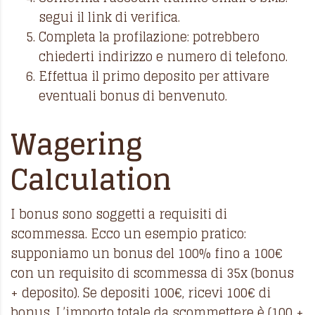
segui il link di verifica.
Completa la profilazione: potrebbero
chiederti indirizzo e numero di telefono.
Effettua il primo deposito per attivare
eventuali bonus di benvenuto.
Wagering
Calculation
I bonus sono soggetti a requisiti di
scommessa. Ecco un esempio pratico:
supponiamo un bonus del 100% fino a 100€
con un requisito di scommessa di 35x (bonus
+ deposito). Se depositi 100€, ricevi 100€ di
bonus. L’importo totale da scommettere è (100 +