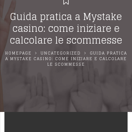
Guida pratica a Mystake
casino: come iniziare e
calcolare le scommesse
HOMEPAGE
UNCATEGORIZED
GUIDA PRATICA
A MYSTAKE CASINO: COME INIZIARE E CALCOLARE
LE SCOMMESSE