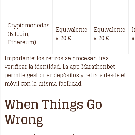
Cryptomonedas
Equivalente
Equivalente
I
(Bitcoin,
a 20 €
a 20 €
a
Ethereum)
Importante: los retiros se procesan tras
verificar la identidad. La app Marathonbet
permite gestionar depósitos y retiros desde el
móvil con la misma facilidad.
When Things Go
Wrong