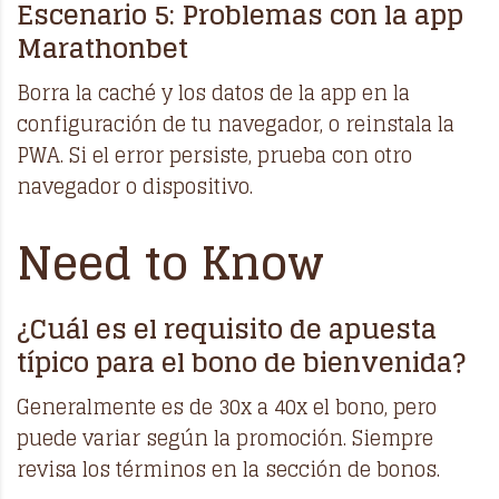
Escenario 5: Problemas con la app
Marathonbet
Borra la caché y los datos de la app en la
configuración de tu navegador, o reinstala la
PWA. Si el error persiste, prueba con otro
navegador o dispositivo.
Need to Know
¿Cuál es el requisito de apuesta
típico para el bono de bienvenida?
Generalmente es de 30x a 40x el bono, pero
puede variar según la promoción. Siempre
revisa los términos en la sección de bonos.