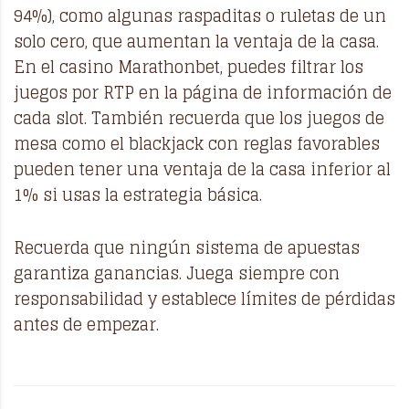
94%), como algunas raspaditas o ruletas de un
solo cero, que aumentan la ventaja de la casa.
En el casino Marathonbet, puedes filtrar los
juegos por RTP en la página de información de
cada slot. También recuerda que los juegos de
mesa como el blackjack con reglas favorables
pueden tener una ventaja de la casa inferior al
1% si usas la estrategia básica.
Recuerda que ningún sistema de apuestas
garantiza ganancias. Juega siempre con
responsabilidad y establece límites de pérdidas
antes de empezar.