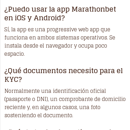
¿Puedo usar la app Marathonbet
en iOS y Android?
Sí, la app es una progressive web app que
funciona en ambos sistemas operativos. Se
instala desde el navegador y ocupa poco
espacio.
¿Qué documentos necesito para el
KYC?
Normalmente una identificación oficial
(pasaporte o DNI), un comprobante de domicilio
reciente y, en algunos casos, una foto
sosteniendo el documento.