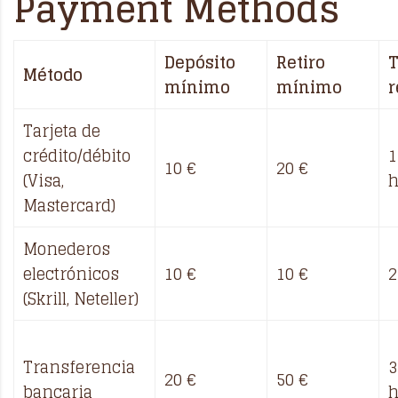
Payment Methods
Depósito
Retiro
T
Método
mínimo
mínimo
r
Tarjeta de
crédito/débito
1
10 €
20 €
(Visa,
h
Mastercard)
Monederos
electrónicos
10 €
10 €
2
(Skrill, Neteller)
Transferencia
3
20 €
50 €
bancaria
h