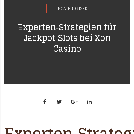
UNCATEGORIZED
Experten‑Strategien für
Jackpot‑Slots bei Xon
Casino
Experten‑Strateg