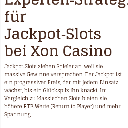
für
Jackpot‑Slots
bei Xon Casino
Jackpot‑Slots ziehen Spieler an, weil sie
massive Gewinne versprechen. Der Jackpot ist
ein progressiver Preis, der mit jedem Einsatz
wächst, bis ein Glückspilz ihn knackt. Im
Vergleich zu klassischen Slots bieten sie
höhere RTP‑Werte (Return to Player) und mehr
Spannung.