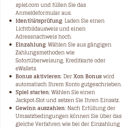
spiel.com
und füllen Sie das
Anmeldeformular aus.
Identitätsprüfung
: Laden Sie einen
Lichtbildausweis und einen
Adressnachweis hoch.
Einzahlung
: Wählen Sie aus gängigen
Zahlungsmethoden wie
Sofortüberweisung, Kreditkarte oder
eWallets.
Bonus aktivieren
: Der
Xon Bonus
wird
automatisch Ihrem Konto gutgeschrieben.
Spiel starten
: Wählen Sie einen
Jackpot‑Slot und setzen Sie Ihren Einsatz.
Gewinn auszahlen
: Nach Erfüllung der
Umsatzbedingungen können Sie über das
gleiche Verfahren wie bei der Einzahlung