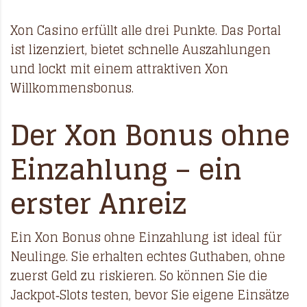
Xon Casino erfüllt alle drei Punkte. Das Portal
ist lizenziert, bietet schnelle Auszahlungen
und lockt mit einem attraktiven Xon
Willkommensbonus.
Der Xon Bonus ohne
Einzahlung – ein
erster Anreiz
Ein Xon Bonus ohne Einzahlung ist ideal für
Neulinge. Sie erhalten echtes Guthaben, ohne
zuerst Geld zu riskieren. So können Sie die
Jackpot‑Slots testen, bevor Sie eigene Einsätze