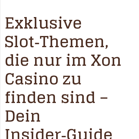
Exklusive
Slot‑Themen,
die nur im Xon
Casino zu
finden sind –
Dein
Insider‑Guide