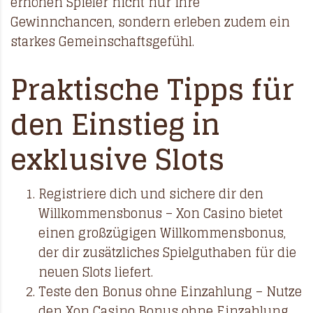
erhöhen Spieler nicht nur ihre
Gewinnchancen, sondern erleben zudem ein
starkes Gemeinschaftsgefühl.
Praktische Tipps für
den Einstieg in
exklusive Slots
Registriere dich und sichere dir den
Willkommensbonus – Xon Casino bietet
einen großzügigen Willkommensbonus,
der dir zusätzliches Spielguthaben für die
neuen Slots liefert.
Teste den Bonus ohne Einzahlung – Nutze
den Xon Casino Bonus ohne Einzahlung,