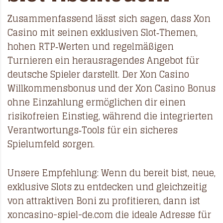
Zusammenfassend lässt sich sagen, dass Xon
Casino mit seinen exklusiven Slot‑Themen,
hohen RTP‑Werten und regelmäßigen
Turnieren ein herausragendes Angebot für
deutsche Spieler darstellt. Der Xon Casino
Willkommensbonus und der Xon Casino Bonus
ohne Einzahlung ermöglichen dir einen
risikofreien Einstieg, während die integrierten
Verantwortungs‑Tools für ein sicheres
Spielumfeld sorgen.
Unsere Empfehlung: Wenn du bereit bist, neue,
exklusive Slots zu entdecken und gleichzeitig
von attraktiven Boni zu profitieren, dann ist
xoncasino-spiel-de.com
die ideale Adresse für