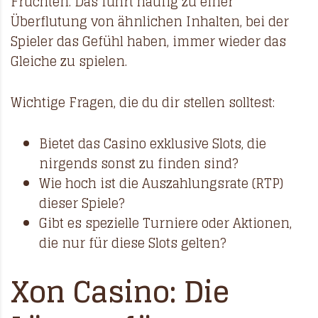
Früchten. Das führt häufig zu einer
Überflutung von ähnlichen Inhalten, bei der
Spieler das Gefühl haben, immer wieder das
Gleiche zu spielen.
Wichtige Fragen, die du dir stellen solltest:
Bietet das Casino exklusive Slots, die
nirgends sonst zu finden sind?
Wie hoch ist die Auszahlungsrate (RTP)
dieser Spiele?
Gibt es spezielle Turniere oder Aktionen,
die nur für diese Slots gelten?
Xon Casino: Die