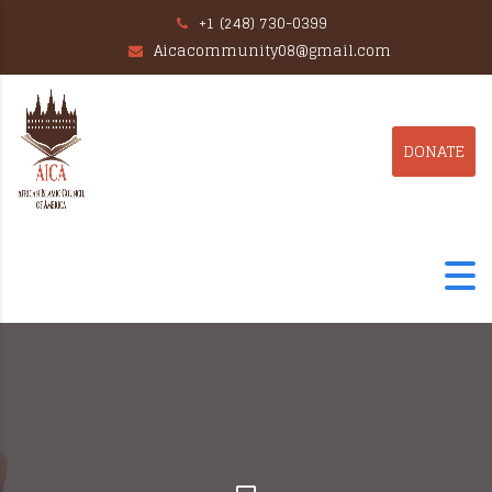
+1 (248) 730-0399
Aicacommunity08@gmail.com
DONATE