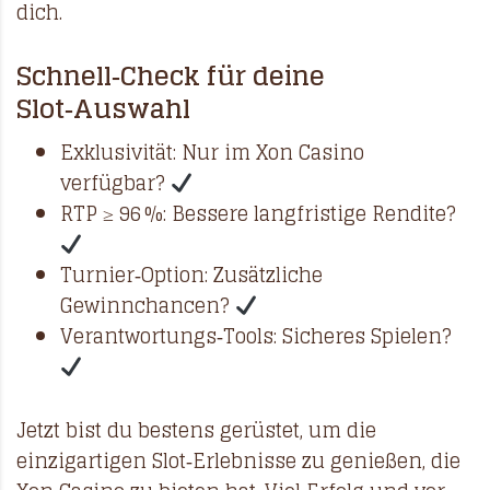
dich.
Schnell‑Check für deine
Slot‑Auswahl
Exklusivität: Nur im Xon Casino
verfügbar?
RTP ≥ 96 %: Bessere langfristige Rendite?
Turnier‑Option: Zusätzliche
Gewinnchancen?
Verantwortungs‑Tools: Sicheres Spielen?
Jetzt bist du bestens gerüstet, um die
einzigartigen Slot‑Erlebnisse zu genießen, die