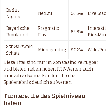
Berlin
NetEnt
96,5%
Live‑Sta
Nights
Bayerische
Pragmatic
Interakt
95,8%
Braukunst
Play
Bier‑Mi
Schwarzwald
Microgaming
97,2%
Wald‑Pro
Schatz
Diese Titel sind nur im Xon Casino verfügbar
und bieten neben hohen RTP‑Werten auch
innovative Bonus‑Runden, die das
Spielerlebnis deutlich aufwerten.
Turniere, die das Spielniveau
heben