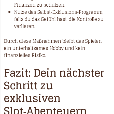
Finanzen zu schützen.
Nutze das Selbst‑Exklusions‑Programm,
falls du das Gefühl hast, die Kontrolle zu
verlieren.
Durch diese Maßnahmen bleibt das Spielen
ein unterhaltsames Hobby und kein
finanzielles Risiko.
Fazit: Dein nächster
Schritt zu
exklusiven
Slot‑Abenteuern