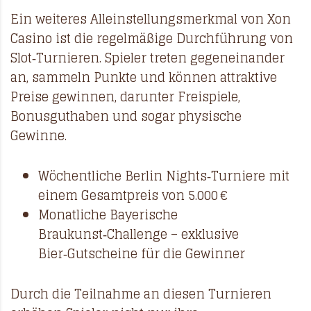
Ein weiteres Alleinstellungsmerkmal von Xon
Casino ist die regelmäßige Durchführung von
Slot‑Turnieren. Spieler treten gegeneinander
an, sammeln Punkte und können attraktive
Preise gewinnen, darunter Freispiele,
Bonusguthaben und sogar physische
Gewinne.
Wöchentliche Berlin Nights‑Turniere mit
einem Gesamtpreis von 5.000 €
Monatliche Bayerische
Braukunst‑Challenge – exklusive
Bier‑Gutscheine für die Gewinner
Durch die Teilnahme an diesen Turnieren