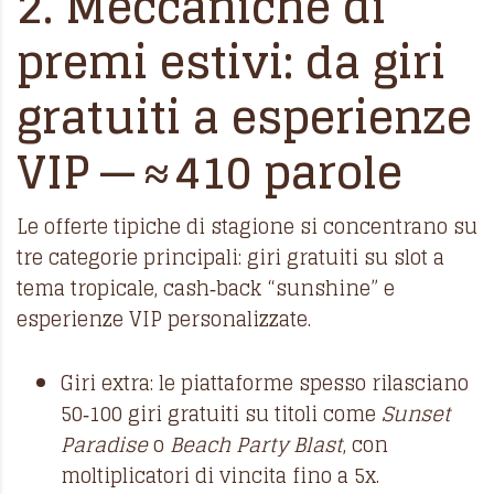
2. Meccaniche di
premi estivi: da giri
gratuiti a esperienze
VIP — ≈ 410 parole
Le offerte tipiche di stagione si concentrano su
tre categorie principali: giri gratuiti su slot a
tema tropicale, cash‑back “sunshine” e
esperienze VIP personalizzate.
Giri extra: le piattaforme spesso rilasciano
50‑100 giri gratuiti su titoli come
Sunset
Paradise
o
Beach Party Blast
, con
moltiplicatori di vincita fino a 5x.