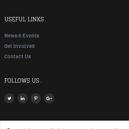
USEFUL LINKS
News & Events
Get Involved
Contact Us
FOLLOWS US