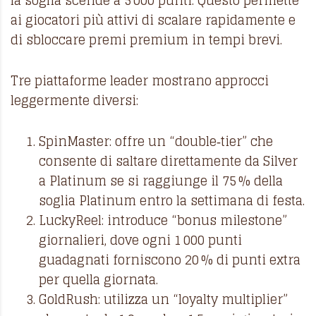
la soglia scende a 5 000 punti. Questo permette
ai giocatori più attivi di scalare rapidamente e
di sbloccare premi premium in tempi brevi.
Tre piattaforme leader mostrano approcci
leggermente diversi:
SpinMaster: offre un “double‑tier” che
consente di saltare direttamente da Silver
a Platinum se si raggiunge il 75 % della
soglia Platinum entro la settimana di festa.
LuckyReel: introduce “bonus milestone”
giornalieri, dove ogni 1 000 punti
guadagnati forniscono 20 % di punti extra
per quella giornata.
GoldRush: utilizza un “loyalty multiplier”