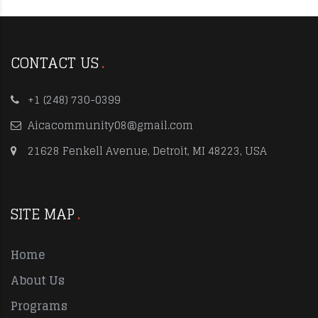
CONTACT US
+1 (248) 730-0399
Aicacommunity08@gmail.com
21628 Fenkell Avenue, Detroit, MI 48223, USA
SITE MAP
Home
About Us
Programs