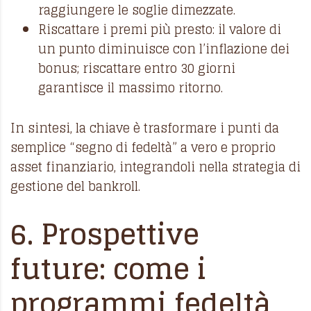
raggiungere le soglie dimezzate.
Riscattare i premi più presto: il valore di
un punto diminuisce con l’inflazione dei
bonus; riscattare entro 30 giorni
garantisce il massimo ritorno.
In sintesi, la chiave è trasformare i punti da
semplice “segno di fedeltà” a vero e proprio
asset finanziario, integrandoli nella strategia di
gestione del bankroll.
6. Prospettive
future: come i
programmi fedeltà