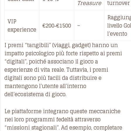
Treasure
turnover
Raggiun
VIP
€200‑€1500
–
livello G
experience
l’evento
I premi “tangibili” (viaggi, gadget) hanno un
impatto psicologico più forte rispetto ai premi
“digitali”, poiché associano il gioco a
esperienze di vita reale. Tuttavia, i premi
digitali sono più facili da distribuire e
mantengono l’utente all’interno
dell’ecosistema di gioco.
Le piattaforme integrano queste meccaniche
nei loro programmi fedeltà attraverso
“missioni stagionali”. Ad esempio, completare