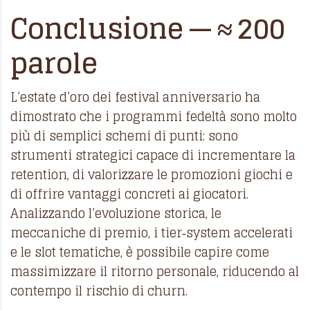
Conclusione — ≈ 200
parole
L’estate d’oro dei festival anniversario ha
dimostrato che i programmi fedeltà sono molto
più di semplici schemi di punti: sono
strumenti strategici capace di incrementare la
retention, di valorizzare le promozioni giochi e
di offrire vantaggi concreti ai giocatori.
Analizzando l’evoluzione storica, le
meccaniche di premio, i tier‑system accelerati
e le slot tematiche, è possibile capire come
massimizzare il ritorno personale, riducendo al
contempo il rischio di churn.