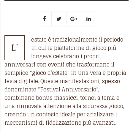
estate è tradizionalmente il periodo
L’
in cui le piattaforme di gioco più
longeve celebrano i propri
anniversari con eventi che trasformano il
semplice “gioco d’estate” in una vera e propria
festa digitale. Queste manifestazioni, spesso
denominate “Festival Anniversario”,
combinano bonus massicci, tornei a tema e
una rinnovata attenzione alla sicurezza gioco,
creando un contesto ideale per analizzare i
meccanismi di fidelizzazione più avanzati.