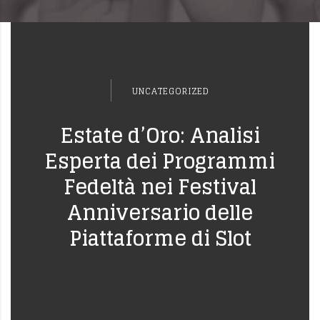
UNCATEGORIZED
Estate d’Oro: Analisi
Esperta dei Programmi
Fedeltà nei Festival
Anniversario delle
Piattaforme di Slot