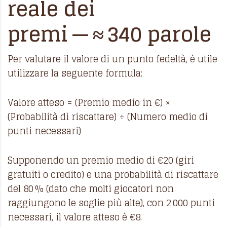
reale dei
premi — ≈ 340 parole
Per valutare il valore di un punto fedeltà, è utile
utilizzare la seguente formula:
Valore atteso = (Premio medio in €) ×
(Probabilità di riscattare) ÷ (Numero medio di
punti necessari)
Supponendo un premio medio di €20 (giri
gratuiti o credito) e una probabilità di riscattare
del 80 % (dato che molti giocatori non
raggiungono le soglie più alte), con 2 000 punti
necessari, il valore atteso è €8.