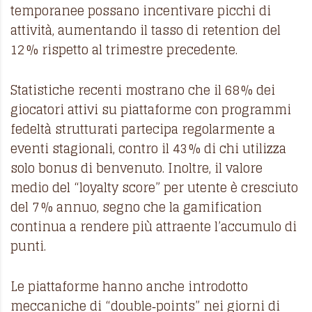
temporanee possano incentivare picchi di
attività, aumentando il tasso di retention del
12 % rispetto al trimestre precedente.
Statistiche recenti mostrano che il 68 % dei
giocatori attivi su piattaforme con programmi
fedeltà strutturati partecipa regolarmente a
eventi stagionali, contro il 43 % di chi utilizza
solo bonus di benvenuto. Inoltre, il valore
medio del “loyalty score” per utente è cresciuto
del 7 % annuo, segno che la gamification
continua a rendere più attraente l’accumulo di
punti.
Le piattaforme hanno anche introdotto
meccaniche di “double‑points” nei giorni di