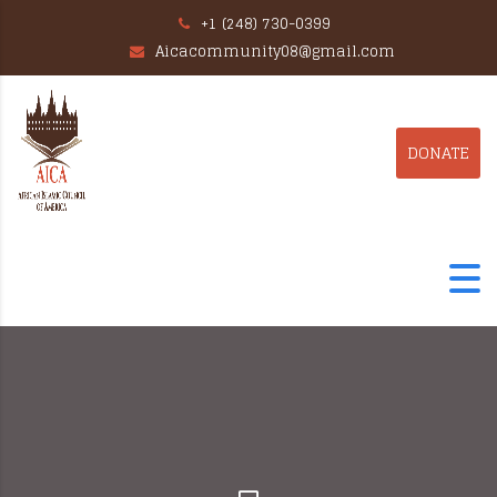
+1 (248) 730-0399
Aicacommunity08@gmail.com
DONATE