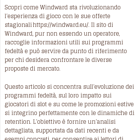
Scopri come Windward sta rivoluzionando
l’esperienza di gioco con le sue offerte
stagionali
https://windward.eu/
. Il sito di
Windward, pur non essendo un operatore,
raccoglie informazioni utili sui programmi
fedeltà e può servire da punto di riferimento
per chi desidera confrontare le diverse
proposte di mercato.
Questo articolo si concentra sull’evoluzione dei
programmi fedeltà, sul loro impatto sui
giocatori di slot e su come le promozioni estive
si integrino perfettamente con le dinamiche di
retention. L’obiettivo è fornire un’analisi
dettagliata, supportata da dati recenti e da
esempi concreti, per consentire ai lettori di