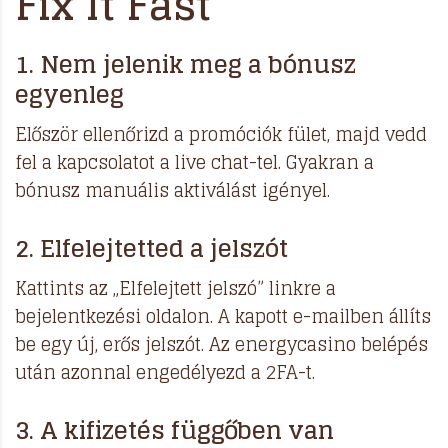
Fix It Fast
1. Nem jelenik meg a bónusz
egyenleg
Először ellenőrizd a promóciók fület, majd vedd
fel a kapcsolatot a live chat-tel. Gyakran a
bónusz manuális aktiválást igényel.
2. Elfelejtetted a jelszót
Kattints az „Elfelejtett jelszó” linkre a
bejelentkezési oldalon. A kapott e-mailben állíts
be egy új, erős jelszót. Az energycasino belépés
után azonnal engedélyezd a 2FA-t.
3. A kifizetés függőben van