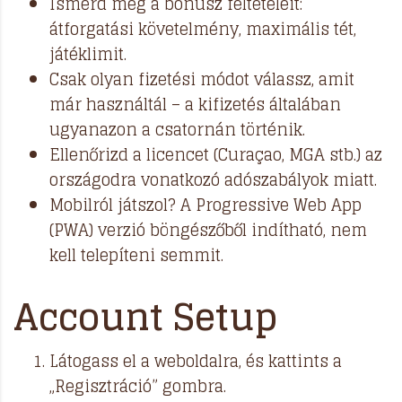
Ismerd meg a bónusz feltételeit:
átforgatási követelmény, maximális tét,
játéklimit.
Csak olyan fizetési módot válassz, amit
már használtál – a kifizetés általában
ugyanazon a csatornán történik.
Ellenőrizd a licencet (Curaçao, MGA stb.) az
országodra vonatkozó adószabályok miatt.
Mobilról játszol? A Progressive Web App
(PWA) verzió böngészőből indítható, nem
kell telepíteni semmit.
Account Setup
Látogass el a weboldalra, és kattints a
„Regisztráció” gombra.