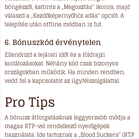
böngészőt, kattints a „Megosztás” ikonra, majd
válaszd a „Kezdőképernyőhöz adás” opciót. A
telepítés után offline módban is fut.
6. Bónuszkód érvénytelen
Ellenőrizd a lejárati időt és a földrajzi
korlátozásokat. Néhány kód csak bizonyos
országokban működik. Ha minden rendben,
vedd fel a kapcsolatot az ügyfélszolgálattal.
Pro Tips
A bónusz átforgatásának leggyorsabb módja a
magas RTP-vel rendelkező nyerőgépek
használata. Ide tartoznak a „Blood Suckers” (RTP