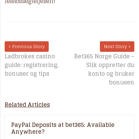
felelősségteljesen!
Previous Story
Next Story
Ladbrokes casino
Bet365 Norge Guide –
guide: registrering,
Slik oppretter du
bonuser og tips
konto og bruker
bonusen
Related Articles
PayPal Deposits at bet365: Available
Anywhere?