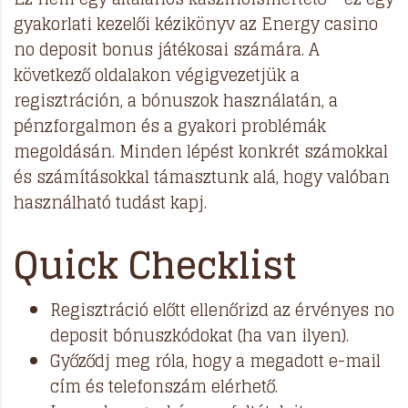
gyakorlati kezelői kézikönyv az
Energy casino
no deposit bonus
játékosai számára. A
következő oldalakon végigvezetjük a
regisztráción, a bónuszok használatán, a
pénzforgalmon és a gyakori problémák
megoldásán. Minden lépést konkrét számokkal
és számításokkal támasztunk alá, hogy valóban
használható tudást kapj.
Quick Checklist
Regisztráció előtt ellenőrizd az érvényes no
deposit bónuszkódokat (ha van ilyen).
Győződj meg róla, hogy a megadott e-mail
cím és telefonszám elérhető.