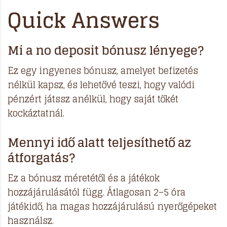
Quick Answers
Mi a no deposit bónusz lényege?
Ez egy ingyenes bónusz, amelyet befizetés
nélkül kapsz, és lehetővé teszi, hogy valódi
pénzért játssz anélkül, hogy saját tőkét
kockáztatnál.
Mennyi idő alatt teljesíthető az
átforgatás?
Ez a bónusz méretétől és a játékok
hozzájárulásától függ. Átlagosan 2–5 óra
játékidő, ha magas hozzájárulású nyerőgépeket
használsz.