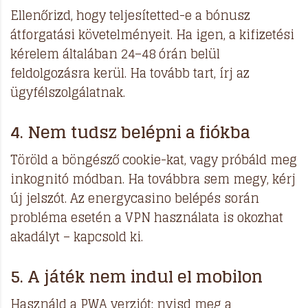
Ellenőrizd, hogy teljesítetted-e a bónusz
átforgatási követelményeit. Ha igen, a kifizetési
kérelem általában 24–48 órán belül
feldolgozásra kerül. Ha tovább tart, írj az
ügyfélszolgálatnak.
4. Nem tudsz belépni a fiókba
Töröld a böngésző cookie-kat, vagy próbáld meg
inkognitó módban. Ha továbbra sem megy, kérj
új jelszót. Az energycasino belépés során
probléma esetén a VPN használata is okozhat
akadályt – kapcsold ki.
5. A játék nem indul el mobilon
Használd a PWA verziót: nyisd meg a