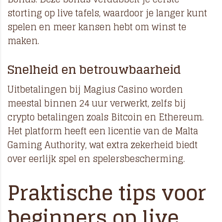
storting op live tafels, waardoor je langer kunt
spelen en meer kansen hebt om winst te
maken.
Snelheid en betrouwbaarheid
Uitbetalingen bij Magius Casino worden
meestal binnen 24 uur verwerkt, zelfs bij
crypto betalingen zoals Bitcoin en Ethereum.
Het platform heeft een licentie van de Malta
Gaming Authority, wat extra zekerheid biedt
over eerlijk spel en spelersbescherming.
Praktische tips voor
beginners op live