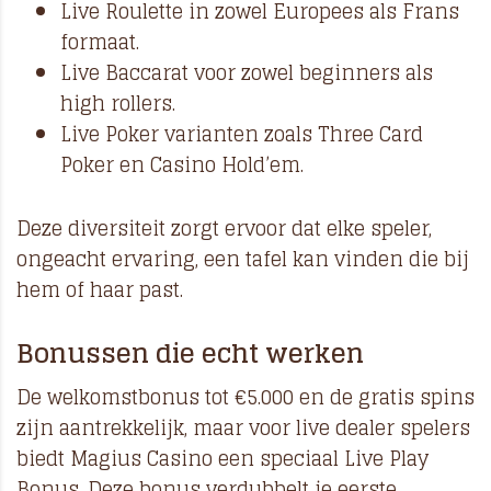
Live Roulette in zowel Europees als Frans
formaat.
Live Baccarat voor zowel beginners als
high rollers.
Live Poker varianten zoals Three Card
Poker en Casino Hold’em.
Deze diversiteit zorgt ervoor dat elke speler,
ongeacht ervaring, een tafel kan vinden die bij
hem of haar past.
Bonussen die echt werken
De welkomstbonus tot €5.000 en de gratis spins
zijn aantrekkelijk, maar voor live dealer spelers
biedt Magius Casino een speciaal Live Play
Bonus. Deze bonus verdubbelt je eerste