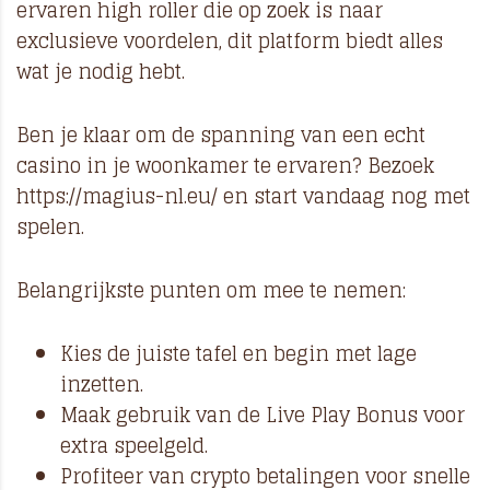
ervaren high roller die op zoek is naar
exclusieve voordelen, dit platform biedt alles
wat je nodig hebt.
Ben je klaar om de spanning van een echt
casino in je woonkamer te ervaren? Bezoek
https://magius-nl.eu/
en start vandaag nog met
spelen.
Belangrijkste punten om mee te nemen:
Kies de juiste tafel en begin met lage
inzetten.
Maak gebruik van de Live Play Bonus voor
extra speelgeld.
Profiteer van crypto betalingen voor snelle