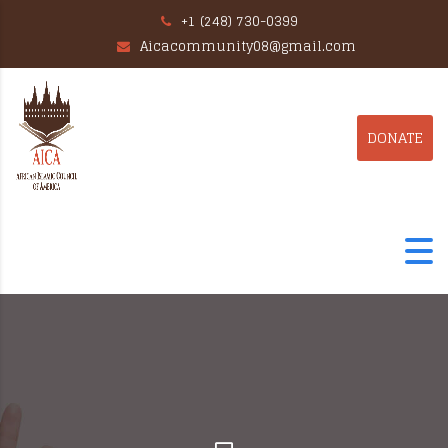
+1 (248) 730-0399
Aicacommunity08@gmail.com
DONATE