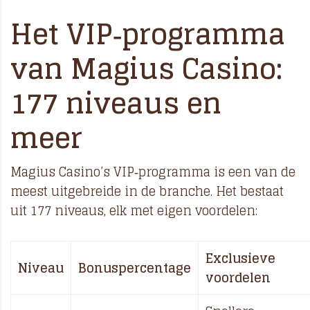
Het VIP‑programma
van Magius Casino:
177 niveaus en
meer
Magius Casino’s VIP‑programma is een van de
meest uitgebreide in de branche. Het bestaat
uit 177 niveaus, elk met eigen voordelen:
Exclusieve
Niveau
Bonuspercentage
voordelen