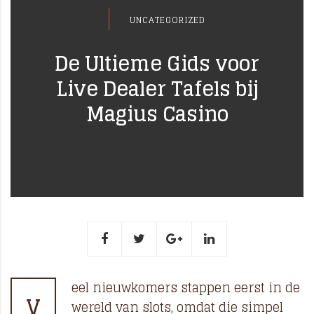
UNCATEGORIZED
De Ultieme Gids voor
Live Dealer Tafels bij
Magius Casino
eel nieuwkomers stappen eerst in de
V
wereld van slots, omdat die simpel