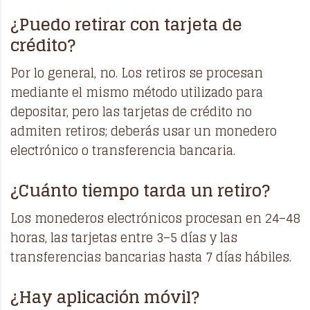
¿Puedo retirar con tarjeta de
crédito?
Por lo general, no. Los retiros se procesan
mediante el mismo método utilizado para
depositar, pero las tarjetas de crédito no
admiten retiros; deberás usar un monedero
electrónico o transferencia bancaria.
¿Cuánto tiempo tarda un retiro?
Los monederos electrónicos procesan en 24–48
horas, las tarjetas entre 3–5 días y las
transferencias bancarias hasta 7 días hábiles.
¿Hay aplicación móvil?