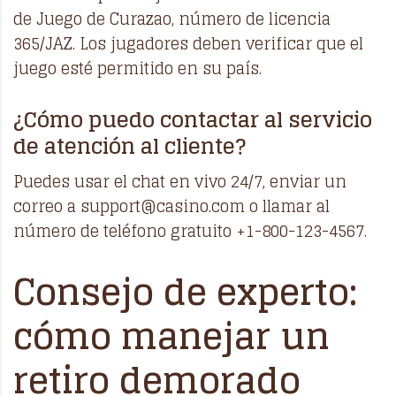
de Juego de Curazao, número de licencia
365/JAZ. Los jugadores deben verificar que el
juego esté permitido en su país.
¿Cómo puedo contactar al servicio
de atención al cliente?
Puedes usar el chat en vivo 24/7, enviar un
correo a support@casino.com o llamar al
número de teléfono gratuito +1-800-123-4567.
Consejo de experto:
cómo manejar un
retiro demorado