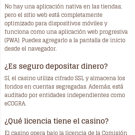
No hay una aplicación nativa en las tiendas,
pero el sitio web está completamente
optimizado para dispositivos móviles y
funciona como una aplicación web progresiva
(PWA). Puedes agregarlo a la pantalla de inicio
desde el navegador.
¿Es seguro depositar dinero?
Sí, el casino utiliza cifrado SSL y almacena los
fondos en cuentas segregadas. Además, está
auditado por entidades independientes como
eCOGRA.
¿Qué licencia tiene el casino?
El casino opera bajo la licencia de la Comisión