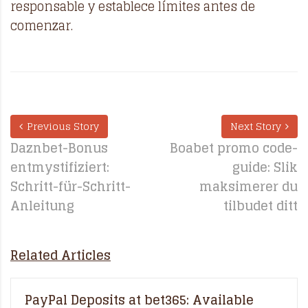
responsable y establece límites antes de
comenzar.
Previous Story
Next Story
Daznbet-Bonus
Boabet promo code-
entmystifiziert:
guide: Slik
Schritt-für-Schritt-
maksimerer du
Anleitung
tilbudet ditt
Related Articles
PayPal Deposits at bet365: Available