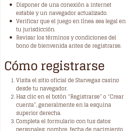
Disponer de una conexión a internet
estable y un navegador actualizado.
Verificar que el juego en línea sea legal en
tu jurisdicción.
Revisar los términos y condiciones del
bono de bienvenida antes de registrarse.
Cómo registrarse
Visita el sitio oficial de
Starvegas casino
desde tu navegador.
Haz clic en el botón “Registrarse” o “Crear
cuenta”, generalmente en la esquina
superior derecha.
Completa el formulario con tus datos
personales: nombre, fecha de nacimiento,