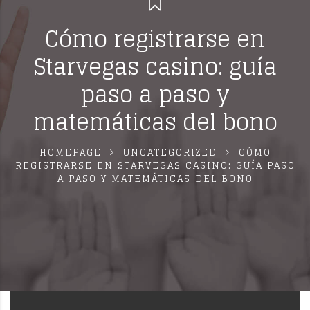
Cómo registrarse en
Starvegas casino: guía
paso a paso y
matemáticas del bono
HOMEPAGE
UNCATEGORIZED
CÓMO
REGISTRARSE EN STARVEGAS CASINO: GUÍA PASO
A PASO Y MATEMÁTICAS DEL BONO